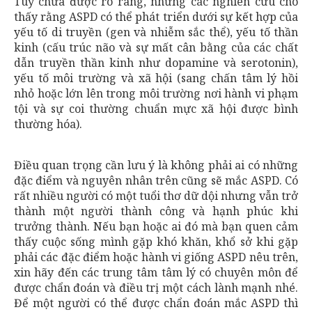
Tuy chưa được rõ ràng, nhưng các nghiên cứu cho
thấy rằng ASPD có thể phát triển dưới sự kết hợp của
yếu tố di truyền (gen và nhiễm sắc thể), yếu tố thần
kinh (cấu trúc não và sự mất cân bằng của các chất
dẫn truyền thần kinh như dopamine và serotonin),
yếu tố môi trường và xã hội (sang chấn tâm lý hồi
nhỏ hoặc lớn lên trong môi trường nơi hành vi phạm
tội và sự coi thường chuẩn mực xã hội được bình
thường hóa).
Điều quan trọng cần lưu ý là không phải ai có những
đặc điểm và nguyên nhân trên cũng sẽ mắc ASPD. Có
rất nhiều người có một tuổi thơ dữ dội nhưng vẫn trở
thành một người thành công và hạnh phúc khi
trưởng thành. Nếu bạn hoặc ai đó mà bạn quen cảm
thấy cuộc sống mình gặp khó khăn, khổ sở khi gặp
phải các đặc điểm hoặc hành vi giống ASPD nêu trên,
xin hãy đến các trung tâm tâm lý có chuyên môn để
được chẩn đoán và điều trị một cách lành mạnh nhé.
Để một người có thể được chẩn đoán mắc ASPD thì