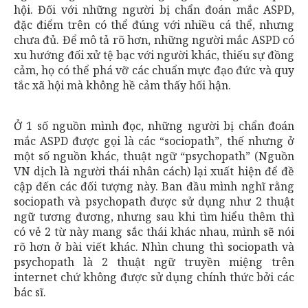
hội. Đối với những người bị chẩn đoán mắc ASPD,
đặc điểm trên có thể đúng với nhiều cá thể, nhưng
chưa đủ. Để mô tả rõ hơn, những người mắc ASPD có
xu hướng đối xử tệ bạc với người khác, thiếu sự đồng
cảm, họ có thể phá vỡ các chuẩn mực đạo đức và quy
tắc xã hội mà không hề cảm thấy hối hận.
Ở 1 số nguồn mình đọc, những người bị chẩn đoán
mắc ASPD được gọi là các “sociopath”, thế nhưng ở
một số nguồn khác, thuật ngữ “psychopath” (Nguồn
VN dịch là người thái nhân cách) lại xuất hiện để đề
cập đến các đối tượng này. Ban đầu mình nghĩ rằng
sociopath và psychopath được sử dụng như 2 thuật
ngữ tương đương, nhưng sau khi tìm hiểu thêm thì
có vẻ 2 từ này mang sắc thái khác nhau, mình sẽ nói
rõ hơn ở bài viết khác. Nhìn chung thì sociopath và
psychopath là 2 thuật ngữ truyền miệng trên
internet chứ không được sử dụng chính thức bởi các
bác sĩ.