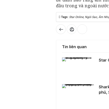
đầu trong và ngoài nước
Tags:
Star Online
,
Ngôi Sao
,
Âm Nh
Tin liên quan
Star Online - Âm nhạc Đa Dạng và Phong Cách
Star
Shark Tank Việt Nam mùa 6 tập 3: Shark Bình nói phũ, Shark Hưng chi 1,8 tỷ cho xe máy
Shark
phũ, 