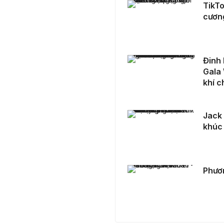
TikTo
cươn
Đinh Huệ Như Trinh “chiếm sóng” hàng ghế đầu Gala WeChoice Awards 2023: Thần thái cuốn hút, khí chất tựa đại minh tinh
Đinh 
Gala 
khí c
Jack tung teaser chính thức của MV Thiên lý ơi - ca khúc hứa hẹn là hit bự 2024
Jack 
khúc 
Phương Anh Đào - Tuấn Trần: Mùa Tết đặc biệt!
Phươn