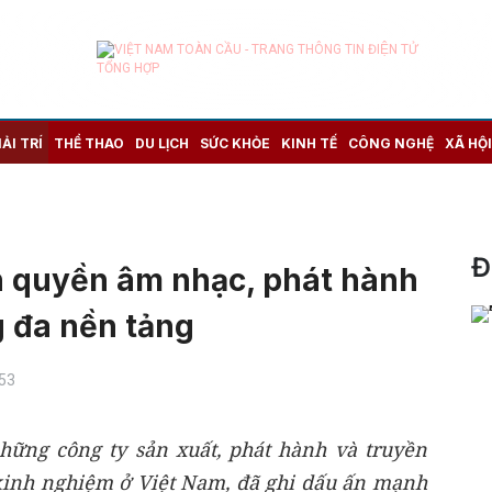
IẢI TRÍ
THỂ THAO
DU LỊCH
SỨC KHỎE
KINH TẾ
CÔNG NGHỆ
XÃ HỘI
Đ
ản quyền âm nhạc, phát hành
g đa nền tảng
:53
những công ty sản xuất, phát hành và truyền
inh nghiệm ở Việt Nam, đã ghi dấu ấn mạnh