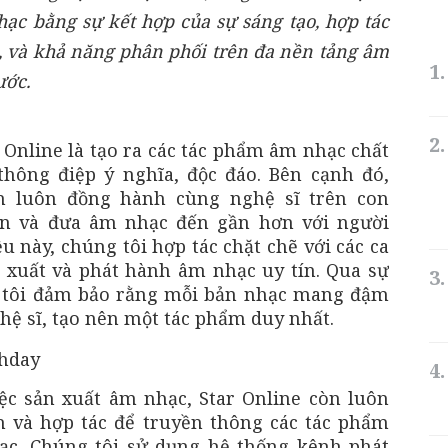
ạc bằng sự kết hợp của sự sáng tạo, hợp tác
, và khả năng phân phối trên đa nền tảng âm
ước.
 Online là tạo ra các tác phẩm âm nhạc chất
hông điệp ý nghĩa, độc đáo. Bên cạnh đó,
n luôn đồng hành cùng nghệ sĩ trên con
n và đưa âm nhạc đến gần hơn với người
 này, chúng tôi hợp tác chặt chẽ với các ca
ản xuất và phát hành âm nhạc uy tín. Qua sự
g tôi đảm bảo rằng mỗi bản nhạc mang đậm
nghệ sĩ, tạo nên một tác phẩm duy nhất.
ệc sản xuất âm nhạc, Star Online còn luôn
h và hợp tác để truyền thông các tác phẩm
ạc. Chúng tôi sử dụng hệ thống kênh phát