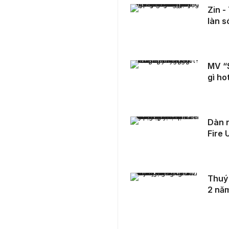
Zin - Tân Binh Vpop mạnh dạn tung MV đầu tay giữa làn sóng nhạc hit tháng 10
Zin -
làn s
MV “Starry Night” - “Siêu phẩm” rap trường Báo có gì hot?
MV “S
gì ho
Dàn nghệ sĩ đình đám quy tụ tại sân khấu chào tân Fire Up 2023: Stellarous
Dàn n
Fire 
Thuý Ngân chính thức lên tiếng tin đồn hẹn hò Jack 2 năm
Thuý 
2 nă
TikToker Lương Âm Nhạc: “Có áp lực mới có kim cương”