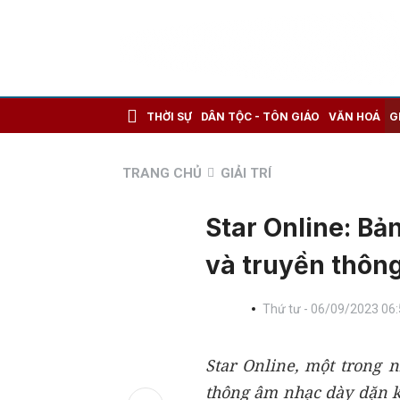
THỜI SỰ
DÂN TỘC - TÔN GIÁO
VĂN HOÁ
G
TRANG CHỦ
GIẢI TRÍ
Star Online: B
và truyền thôn
Thứ tư - 06/09/2023 06
Star Online, một trong 
thông âm nhạc dày dặn k