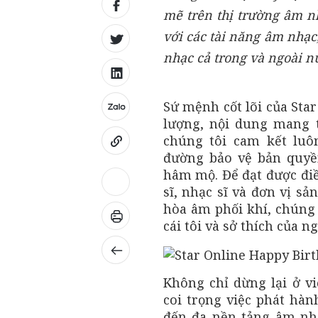
mẽ trên thị trường âm nh
với các tài năng âm nhạc
nhạc cả trong và ngoài n
Sứ mệnh cốt lõi của Star
lượng, nội dung mang t
chúng tôi cam kết luô
đường bảo vệ bản quyề
hâm mộ. Để đạt được điều
sĩ, nhạc sĩ và đơn vị s
hòa âm phối khí, chún
cái tôi và sở thích của 
Không chỉ dừng lại ở vi
coi trọng việc phát hàn
đến đa nền tảng âm nh