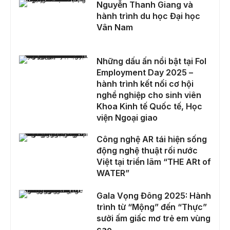
Nguyễn Thanh Giang và
hành trình du học Đại học
Vân Nam
Những dấu ấn nổi bật tại FoI Employment Day 2025 – hành trình kết nối cơ hội nghề nghiệp cho sinh viên Khoa Kinh tế Quốc tế, Học viện Ngoại giao
Những dấu ấn nổi bật tại FoI
Employment Day 2025 –
hành trình kết nối cơ hội
nghề nghiệp cho sinh viên
Khoa Kinh tế Quốc tế, Học
viện Ngoại giao
Công nghệ AR tái hiện sống động nghệ thuật rối nước Việt tại triển lãm “THE ARt of WATER”
Công nghệ AR tái hiện sống
động nghệ thuật rối nước
Việt tại triển lãm “THE ARt of
WATER”
Gala Vọng Đông 2025: Hành trình từ “Mộng” đến “Thực” sưởi ấm giấc mơ trẻ em vùng cao
Gala Vọng Đông 2025: Hành
trình từ “Mộng” đến “Thực”
sưởi ấm giấc mơ trẻ em vùng
cao