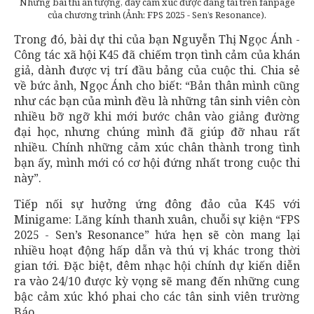
Những bài thi ấn tượng, đầy cảm xúc được đăng tải trên fanpage
của chương trình (Ảnh: FPS 2025 - Sen’s Resonance).
Trong đó, bài dự thi của bạn Nguyễn Thị Ngọc Ánh -
Công tác xã hội K45 đã chiếm trọn tình cảm của khán
giả, dành được vị trí đầu bảng của cuộc thi. Chia sẻ
về bức ảnh, Ngọc Ánh cho biết: “Bản thân mình cũng
như các bạn của mình đều là những tân sinh viên còn
nhiều bỡ ngỡ khi mới bước chân vào giảng đường
đại học, nhưng chúng mình đã giúp đỡ nhau rất
nhiều. Chính những cảm xúc chân thành trong tình
bạn ấy, mình mới có cơ hội đứng nhất trong cuộc thi
này”.
Tiếp nối sự hưởng ứng đông đảo của K45 với
Minigame: Lăng kính thanh xuân, chuỗi sự kiện “FPS
2025 - Sen’s Resonance” hứa hẹn sẽ còn mang lại
nhiều hoạt động hấp dẫn và thú vị khác trong thời
gian tới. Đặc biệt, đêm nhạc hội chính dự kiến diễn
ra vào 24/10 được kỳ vọng sẽ mang đến những cung
bậc cảm xúc khó phai cho các tân sinh viên trường
Báo.