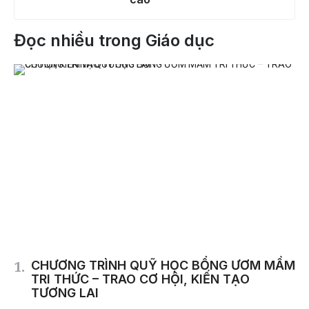
Đọc nhiều trong Giáo dục
CHƯƠNG TRÌNH QUỸ HỌC BỔNG ƯƠM MẦM
TRI THỨC – TRAO CƠ HỘI, KIẾN TẠO
TƯƠNG LAI