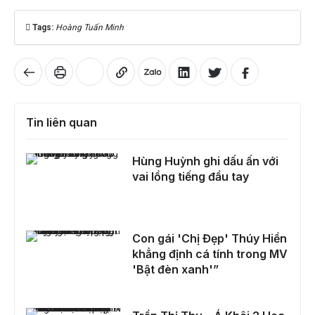
Tags:
Hoàng Tuấn Minh
Tin liên quan
Hùng Huỳnh ghi dấu ấn với vai lồng tiếng đầu tay
Hùng Huỳnh ghi dấu ấn với
vai lồng tiếng đầu tay
Con gái 'Chị Đẹp' Thúy Hiền khẳng định cá tính trong MV 'Bật đèn xanh'”
Con gái 'Chị Đẹp' Thúy Hiền
khẳng định cá tính trong MV
'Bật đèn xanh'”
Trần Thị Thu – Á Khôi 2 Hoa Khôi Bản Sắc Á Đông 2025: Hành trình lan tỏa vẻ đẹp nội tâm và văn hóa