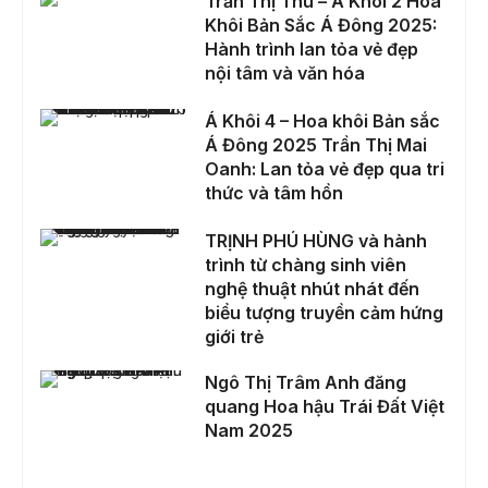
Trần Thị Thu – Á Khôi 2 Hoa
Khôi Bản Sắc Á Đông 2025:
Hành trình lan tỏa vẻ đẹp
nội tâm và văn hóa
Á Khôi 4 – Hoa khôi Bản sắc Á Đông 2025 Trần Thị Mai Oanh: Lan tỏa vẻ đẹp qua tri thức và tâm hồn
Á Khôi 4 – Hoa khôi Bản sắc
Á Đông 2025 Trần Thị Mai
Oanh: Lan tỏa vẻ đẹp qua tri
thức và tâm hồn
TRỊNH PHÚ HÙNG và hành trình từ chàng sinh viên nghệ thuật nhút nhát đến biểu tượng truyền cảm hứng giới trẻ
TRỊNH PHÚ HÙNG và hành
trình từ chàng sinh viên
nghệ thuật nhút nhát đến
biểu tượng truyền cảm hứng
giới trẻ
Ngô Thị Trâm Anh đăng quang Hoa hậu Trái Đất Việt Nam 2025
Ngô Thị Trâm Anh đăng
quang Hoa hậu Trái Đất Việt
Nam 2025