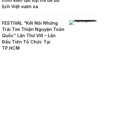
trình kiến tạo lớp trẻ để du
lịch Việt vươn xa
FESTIVAL “Kết Nối Những
Trái Tim Thiện Nguyện Toàn
Quốc” Lần Thứ VIII – Lần
Đầu Tiên Tổ Chức Tại
TP.HCM