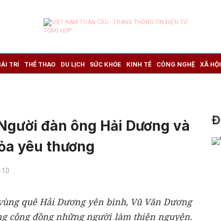
IẢI TRÍ
THỂ THAO
DU LỊCH
SỨC KHỎE
KINH TẾ
CÔNG NGHỆ
XÃ HỘI
Đ
Người đàn ông Hải Dương và
tỏa yêu thương
:10
i vùng quê Hải Dương yên bình, Vũ Văn Dương
ong cộng đồng những người làm thiện nguyện.