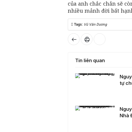
của anh chắc chắn sẽ còn
nhiều mảnh đời bất hạn
Tags:
Vũ Văn Dương
Tin liên quan
Nguyễn Lan Hương và hành trình từ Tự thân cho tới tự chủ tài chính đáng nể
Nguyễ
tự ch
Nguyễn Mạnh Linh: Từ Chuyên Gia Marketing Đến Nhà Đổi Mới Sáng Tạo Trong Kỷ Nguyên AI
Nguy
Nhà 