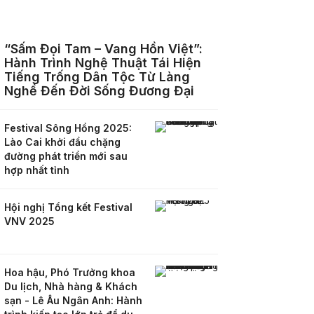
“Sấm Đọi Tam – Vang Hồn Việt”:
Hành Trình Nghệ Thuật Tái Hiện
Tiếng Trống Dân Tộc Từ Làng
Nghề Đến Đời Sống Đương Đại
Festival Sông Hồng 2025:
Lào Cai khởi đầu chặng
đường phát triển mới sau
hợp nhất tỉnh
Hội nghị Tổng kết Festival
VNV 2025
Hoa hậu, Phó Trưởng khoa
Du lịch, Nhà hàng & Khách
sạn - Lê Âu Ngân Anh: Hành