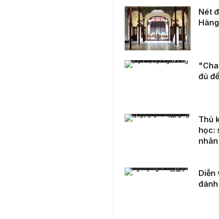
Nét độc đáo của Trung tâm Văn hóa Nghệ thuật 22 Hàng Buồm
Nét đ
Hàng
"Cha vẫn ở đó" – Khi tình yêu không cần nói ra vẫn đủ để chạm đến tim
"Cha 
đủ để
Thủ khoa toàn quốc 2025 Trần Xuân Đam quê đất học: say mê kỹ thuật từ nhỏ, thần tượng doanh nhân Phạm Nhật Vượng
Thủ 
học: 
nhân
Diễn viên TLong: "Tôi chưa bao giờ hối hận vì đã đánh đổi danh tiếng lấy sự bình yên"
Diễn 
đánh 