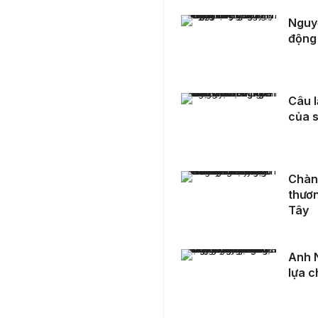
Nguyễn Triệu Gia Huy: Tấm gương sáng trong hoạt động thiện nguyện
Nguyễ
động
Câu lạc bộ Sóng Trẻ News – Nơi rèn nghề lý tưởng của sinh viên trường Báo
Câu l
của s
Chàng “thợ xây” Minh Phước: hành trình yêu thương kiến tạo hơn 100 mái ấm cho người dân miền Tây
Chàng
thươn
Tây
Anh Nguyễn Hữu Vững: "Ứng dụng AI không còn là lựa chọn, mà là bắt buộc trong kinh doanh hiện đại"
Anh 
lựa c