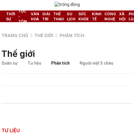
DÂN
TỘC
THỜI
VĂN
GIẢI
THỂ
DU
SỨC
KINH
CÔNG
XÃ
PH
-
SỰ
HOÁ
TRÍ
THAO
LỊCH
KHỎE
TẾ
NGHỆ
HỘI
LU
TÔN
GIÁO
TRANG CHỦ
THẾ GIỚI
PHÂN TÍCH
Thế giới
Quân sự
Tư liệu
Phân tích
Người việt 5 châu
TƯ LIỆU