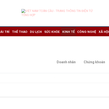
IẢI TRÍ
THỂ THAO
DU LỊCH
SỨC KHỎE
KINH TẾ
CÔNG NGHỆ
XÃ HỘI
Doanh nhân
Chứng khoán