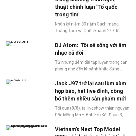
yêu nước, hệ thống âm thanh rực rỡ và
chương trình Em Xinh Say Hi. Sản
thuật chính luận 'Tổ quốc
màn trình diễn xúc động lan tỏa khắp
phẩm mới mang màu sắc trữ tình, sâu
trong tim'
Quảng trường.
lắng, khác biệt so với hình ảnh sôi động,
giàu năng lượng mà khán giả từng
Nhân kỷ niệm 80 năm Cách mạng
quen thuộc.
Tháng Tám và Quốc khánh 2/9, tối
10/8, Báo Nhân Dân phối hợp cùng Ủy
ban nhân dân thành phố Hà Nội tổ chức
DJ Atom: 'Tôi sẽ sống với âm
chương trình nghệ thuật chính luận “Tổ
nhạc cả đời'
quốc trong tim”. Hàng loạt tiết mục âm
Từ những đêm dài tập luyện trong căn
nhạc đặc sắc đã được thể hiện, mang
phòng nhỏ đến khoảnh khắc đứng
tới nhiều cung bậc cảm xúc cho cả khán
trước hàng nghìn khán giả, DJ Atom
giả và nghệ sĩ tham gia.
(Đặng Minh Hiệp) đã biến đam mê
Jack J97 trở lại sau lùm xùm
thành con đường sống. Mỗi giai điệu
họp báo, hát live đỉnh, công
anh tạo ra không chỉ là âm thanh, mà là
bố thêm nhiều sản phẩm mới
sợi dây vô hình kết nối trái tim người
Tối qua (8/8), tại liveshow thiện nguyện
nghe.
Dốc Mộng Mơ – Anh Em Kết Đoàn 3,
Jack - J97 đã trở thành tâm điểm của
mọi sự chú ý. Nam ca sĩ được nhiều
Vietnam’s Next Top Model
người khen hát live cực đỉnh khi liên tục