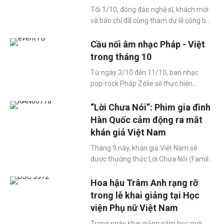
Tối 1/10, đông đảo nghệ sĩ, khách mời
và báo chí đã cùng tham dự lễ công bố
và ra mắt webdrama “Làng biển
hahaha” do LNK Entertainment sản
Cầu nối âm nhạc Pháp - Việt
xuất. Bộ phim không chỉ đánh dấu bước
trong tháng 10
đi mới mẻ của Nhà sản xuất - diễn viên
Từ ngày 3/10 đến 11/10, ban nhạc
Lại Nhật Khoa mà còn gửi gắm thông
pop-rock Pháp Zélie sẽ thực hiện
điệp trở về làng quê, tìm lại chính mình
chuyến lưu diễn châu Á đặc biệt, trong
giữa muối mặn và tiếng cười.
đó có bốn điểm dừng tại Việt Nam. Tại
“Lời Chưa Nói”: Phim gia đình
TP.HCM, buổi hòa nhạc diễn ra vào
Hàn Quốc cảm động ra mắt
ngày 5/10, hứa hẹn mang đến một trải
khán giả Việt Nam
nghiệm âm nhạc đầy cảm xúc cho khán
Tháng 9 này, khán giả Việt Nam sẽ
giả.
được thưởng thức Lời Chưa Nói (Family
Secrets) - bộ phim mới nhất của đạo
diễn, biên kịch Lee Sang Hoon, do Beta
Hoa hậu Trâm Anh rạng rỡ
Distribution phát hành.
trong lễ khai giảng tại Học
viện Phụ nữ Việt Nam
Trong ngày khai giảng năm học mới,