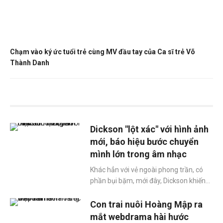
Chạm vào ký ức tuổi trẻ cùng MV đầu tay của Ca sĩ trẻ Võ
Thành Danh
Dickson "lột xác" với hình ảnh
mới, báo hiệu bước chuyển
mình lớn trong âm nhạc
Khác hẳn với vẻ ngoài phong trần, có
phần bụi bặm, mới đây, Dickson khiến
khán giả bất ngờ khi xuất hiện với hình
ảnh đầy lãng tử nhưng không kém
Con trai nuôi Hoàng Mập ra
phần lạnh lùng, nam tính.
mắt webdrama hài hước