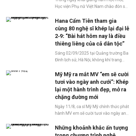
Học viện Phụ nữ Việt Nam chào đón sự
xuất hiện đặc biệt của Hoa hậu Trái Đất
Việt Nam 2025 Ngô Thị Trâm Anh.
Hana Cẩm Tiên tham gia
Người đẹp trở lại giảng đường trong vai
cùng 80 nghệ sĩ khép lại đại lễ
trò một sinh viên, mang đến nhiều cảm
2‑9: “Bài hát hôm nay là điều
xúc cho thầy cô và các bạn trẻ.
thiêng liêng của cả dân tộc”
Sáng 02/09/2025 tại Quảng trường Ba
Đình lịch sử, Hà Nội, không khí trang
nghiêm hòa quyện cùng niềm tự hào
dân tộc khi hàng chục nghìn người dân
Mỹ Mỹ ra mắt MV “em sẽ cười
và du khách tụ họp để chứng kiến Lễ
tươi vào ngày anh cưới”: Khép
diễu binh, diễu hành kỷ niệm 80 năm
lại một hành trình đẹp, mở ra
Cách mạng Tháng Tám và Quốc khánh
chặng đường mới
2‑9. Trong khuôn khổ chương trình
nghệ thuật đặc biệt khép lại đại lễ, Hana
Ngày 11/8, ca sĩ Mỹ Mỹ chính thức phát
Cẩm Tiên — một nghệ sĩ trẻ đang được
hành MV em sẽ cười tươi vào ngày anh
khán giả yêu mến — đã có mặt cùng
cưới, đánh dấu bước ngoặt trong sự
khoảng 80 nghệ sĩ tên tuổi hòa giọng
nghiệp và cũng là lời chào đầy xúc cảm
Những khoảnh khắc ấn tượng
trong những ca khúc tràn đầy tinh thần
sau khi khép lại hành trình đáng nhớ tại
trong chương trình nghệ