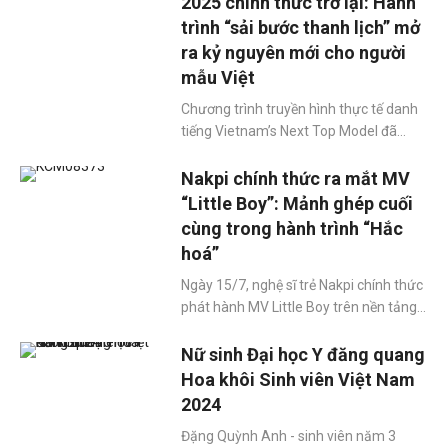
2025 chính thức trở lại: Hành
thử sức với những nốt cao, Jack còn
trình “sải bước thanh lịch” mở
chiều lòng người hâm mộ bằng việc
ra kỷ nguyên mới cho người
trình làng liên tục 3 ca khúc hoàn toàn
mẫu Việt
mới, hứa hẹn sẽ "gây bão" trong thời
gian tới.
Chương trình truyền hình thực tế danh
tiếng Vietnam’s Next Top Model đã
chính thức trở lại với mùa giải 2025,
mang theo làn gió mới về tinh thần,
Nakpi chính thức ra mắt MV
định hướng và khát vọng nâng tầm
“Little Boy”: Mảnh ghép cuối
người mẫu Việt Nam ra quốc tế.
cùng trong hành trình “Hắc
hoá”
Ngày 15/7, nghệ sĩ trẻ Nakpi chính thức
phát hành MV Little Boy trên nền tảng
YouTube, khép lại EP HẮC HOÁ bằng
một ca khúc mang đậm chất dark
Nữ sinh Đại học Y đăng quang
horror - dòng nhạc được Nakpi lựa chọn
Hoa khôi Sinh viên Việt Nam
thử sức riêng cho mùa hè tháng 7. Đây
2024
không chỉ là sản phẩm âm nhạc đánh
Đặng Quỳnh Anh - sinh viên năm 3
dấu sự trưởng thành trong tư duy sáng