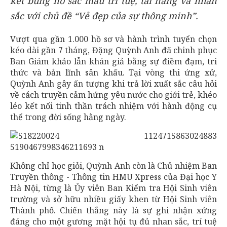
kết bùng nổ sắc màu trí tuệ, tài năng và nhan
sắc với chủ đề “Vẻ đẹp của sự thông minh”.
Vượt qua gần 1.000 hồ sơ và hành trình tuyển chọn
kéo dài gần 7 tháng, Đặng Quỳnh Anh đã chinh phục
Ban Giám khảo lẫn khán giả bằng sự điềm đạm, tri
thức và bản lĩnh sân khấu. Tại vòng thi ứng xử,
Quỳnh Anh gây ấn tượng khi trả lời xuất sắc câu hỏi
về cách truyền cảm hứng yêu nước cho giới trẻ, khéo
léo kết nối tinh thần trách nhiệm với hành động cụ
thể trong đời sống hằng ngày.
Không chỉ học giỏi, Quỳnh Anh còn là Chủ nhiệm Ban
Truyền thông - Thông tin HMU Xpress của Đại học Y
Hà Nội, từng là Ủy viên Ban Kiểm tra Hội Sinh viên
trường và sở hữu nhiều giấy khen từ Hội Sinh viên
Thành phố. Chiến thắng này là sự ghi nhận xứng
đáng cho một gương mặt hội tụ đủ nhan sắc, trí tuệ