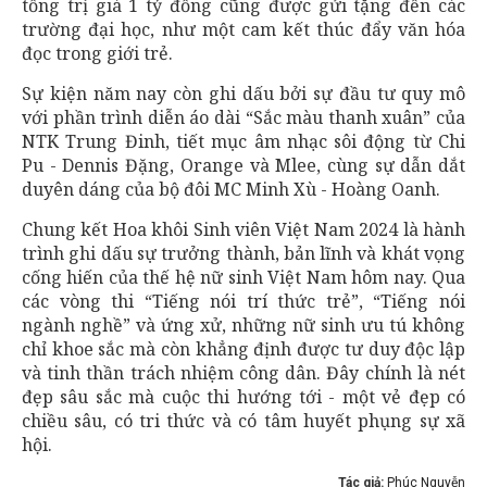
tổng trị giá 1 tỷ đồng cũng được gửi tặng đến các
trường đại học, như một cam kết thúc đẩy văn hóa
đọc trong giới trẻ.
Sự kiện năm nay còn ghi dấu bởi sự đầu tư quy mô
với phần trình diễn áo dài “Sắc màu thanh xuân” của
NTK Trung Đinh, tiết mục âm nhạc sôi động từ Chi
Pu - Dennis Đặng, Orange và Mlee, cùng sự dẫn dắt
duyên dáng của bộ đôi MC Minh Xù - Hoàng Oanh.
Chung kết Hoa khôi Sinh viên Việt Nam 2024 là hành
trình ghi dấu sự trưởng thành, bản lĩnh và khát vọng
cống hiến của thế hệ nữ sinh Việt Nam hôm nay. Qua
các vòng thi “Tiếng nói trí thức trẻ”, “Tiếng nói
ngành nghề” và ứng xử, những nữ sinh ưu tú không
chỉ khoe sắc mà còn khẳng định được tư duy độc lập
và tinh thần trách nhiệm công dân. Đây chính là nét
đẹp sâu sắc mà cuộc thi hướng tới - một vẻ đẹp có
chiều sâu, có tri thức và có tâm huyết phụng sự xã
hội.
Tác giả:
Phúc Nguyễn