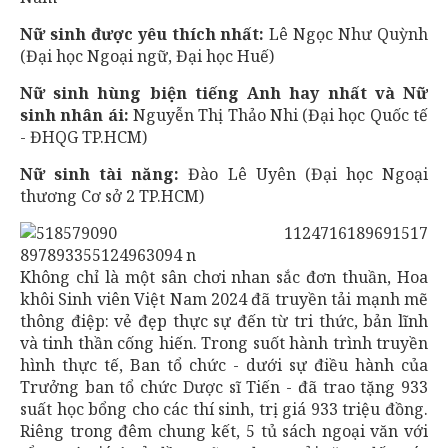
Nữ sinh được yêu thích nhất:
Lê Ngọc Như Quỳnh
(Đại học Ngoại ngữ, Đại học Huế)
Nữ sinh hùng biện tiếng Anh hay nhất và Nữ
sinh nhân ái:
Nguyễn Thị Thảo Nhi (Đại học Quốc tế
- ĐHQG TP.HCM)
Nữ sinh tài năng:
Đào Lê Uyên (Đại học Ngoại
thương Cơ sở 2 TP.HCM)
Không chỉ là một sân chơi nhan sắc đơn thuần, Hoa
khôi Sinh viên Việt Nam 2024 đã truyền tải mạnh mẽ
thông điệp: vẻ đẹp thực sự đến từ tri thức, bản lĩnh
và tinh thần cống hiến. Trong suốt hành trình truyền
hình thực tế, Ban tổ chức - dưới sự điều hành của
Trưởng ban tổ chức Dược sĩ Tiến - đã trao tặng 933
suất học bổng cho các thí sinh, trị giá 933 triệu đồng.
Riêng trong đêm chung kết, 5 tủ sách ngoại văn với