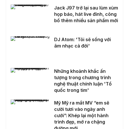
Jack J97 trở lại sau lùm xùm họp báo, hát live đỉnh, công bố thêm nhiều sản phẩm mới
Jack J97 trở lại sau lùm xùm
họp báo, hát live đỉnh, công
bố thêm nhiều sản phẩm mới
DJ Atom: 'Tôi sẽ sống với âm nhạc cả đời'
DJ Atom: 'Tôi sẽ sống với
âm nhạc cả đời'
Những khoảnh khắc ấn tượng trong chương trình nghệ thuật chính luận 'Tổ quốc trong tim'
Những khoảnh khắc ấn
tượng trong chương trình
nghệ thuật chính luận 'Tổ
quốc trong tim'
Mỹ Mỹ ra mắt MV “em sẽ cười tươi vào ngày anh cưới”: Khép lại một hành trình đẹp, mở ra chặng đường mới
Mỹ Mỹ ra mắt MV “em sẽ
cười tươi vào ngày anh
cưới”: Khép lại một hành
trình đẹp, mở ra chặng
đường mới