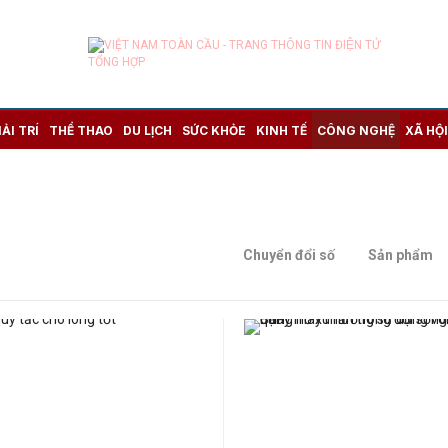
IẢI TRÍ
THỂ THAO
DU LỊCH
SỨC KHỎE
KINH TẾ
CÔNG NGHỆ
XÃ HỘI
Chuyển đổi số
Sản phẩm