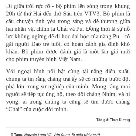
Đi giữa trời rực rỡ - bộ phim lên sóng trong khung
20h từ thứ Hai đến thứ Sáu trên VTV3. Bộ phim là
câu chuyện tình yêu trong sáng và dễ thương giữa
hai nhân vật chính là Chải và Pu. Đồng thời là sự nỗ
lực không ngừng để đi học đại học của nàng Pu - cô
gái người Dao trẻ tuổi, có hoàn cảnh gia đình khó
khăn. Bộ phim được đánh giá là một làn gió mới
cho phim truyền hình Việt Nam.
Với ngoại hình nổi bật cùng tài năng diễn xuất,
chúng ta tin rằng chàng trai ấy sẽ có những bước đột
phá lớn trong sự nghiệp của mình. Mong rằng mọi
người sẽ tiếp tục ủng hộ, theo dõi chàng Nhím, và hi
vọng: ai trong chúng ta cũng sẽ tìm được chàng
“Chải” của cuộc đời mình.
Tác giả:
Thùy Dương
Tags:
Nguyễn Long Vũ
,
Vân Dung
,
Đi giữa trời rực rỡ