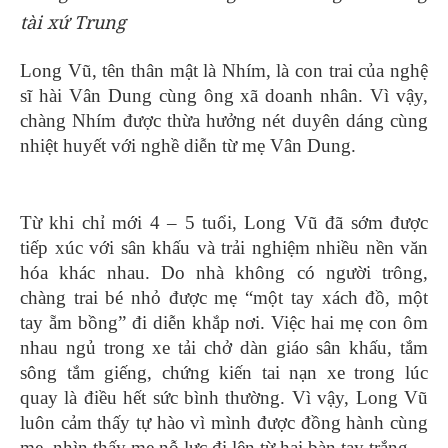
tài xứ Trung
Long Vũ, tên thân mật là Nhím, là con trai của nghệ
sĩ hài Vân Dung cùng ông xã doanh nhân. Vì vậy,
chàng Nhím được thừa hưởng nét duyên dáng cùng
nhiệt huyết với nghề diễn từ mẹ Vân Dung.
Từ khi chỉ mới 4 – 5 tuổi, Long Vũ đã sớm được
tiếp xúc với sân khấu và trải nghiệm nhiều nền văn
hóa khác nhau. Do nhà không có người trông,
chàng trai bé nhỏ được mẹ “một tay xách đồ, một
tay ẵm bồng” đi diễn khắp nơi. Việc hai mẹ con ôm
nhau ngủ trong xe tải chở dàn giáo sân khấu, tắm
sông tắm giếng, chứng kiến tai nạn xe trong lúc
quay là điều hết sức bình thường. Vì vậy, Long Vũ
luôn cảm thấy tự hào vì mình được đồng hành cùng
mẹ, nhìn thấy mẹ nỗ lực đi lên từ hai bàn tay trắng.