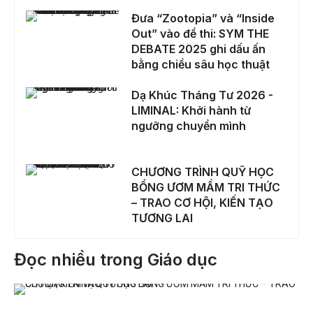
Đưa “Zootopia” và “Inside Out” vào đề thi: SYM THE DEBATE 2025 ghi dấu ấn bằng chiều sâu học thuật
Đưa “Zootopia” và “Inside
Out” vào đề thi: SYM THE
DEBATE 2025 ghi dấu ấn
bằng chiều sâu học thuật
Dạ Khúc Tháng Tư 2026 - LIMINAL: Khởi hành từ ngưỡng chuyển mình
Dạ Khúc Tháng Tư 2026 -
LIMINAL: Khởi hành từ
ngưỡng chuyển mình
CHƯƠNG TRÌNH QUỸ HỌC BỔNG ƯƠM MẦM TRI THỨC – TRAO CƠ HỘI, KIẾN TẠO TƯƠNG LAI
CHƯƠNG TRÌNH QUỸ HỌC
BỔNG ƯƠM MẦM TRI THỨC
– TRAO CƠ HỘI, KIẾN TẠO
TƯƠNG LAI
Đọc nhiều trong Giáo dục