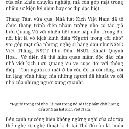
của sân khấu chuyên nghiệp, mà còn góp mặt trong
nhiều sự kiện kỷ niệm hay các dịp đặc biệt.
Tháng Tám vừa qua, Nhà hát Kịch Việt Nam đã tổ
chức tháng trình diễn nhằm tưởng nhớ cố tác giả
Lưu Quang Vũ với nhiều tiết mục hấp dẫn. Trong đó,
nổi bật là vở kịch kinh điển “Người trong cõi nhớ”
với góp mặt của những nghệ sĩ hàng đầu như NSND
Việt Thắng, NSƯT Phú Đôn, NSƯT Khuất Quỳnh
Hoa… Vở diễn đã thể hiện quan niệm độc đáo của
nhà viết kịch Lưu Quang Vũ về cuộc đời với thông
điệp: “Con người có mặt ở ba cõi, đó là cõi sống, cõi
im lặng vĩnh hằng của những người đã khuất và cõi
nhớ của những người xung quanh”.
“Người trong cõi nhớ” là một trong vô số tác phẩm chất lượng
đến từ Nhà hát kịch Việt Nam.
Bên cạnh sự cống hiến không ngừng nghỉ của các tập
thể nghệ sĩ, nghệ thuật kịch tại Thủ đô còn là “món