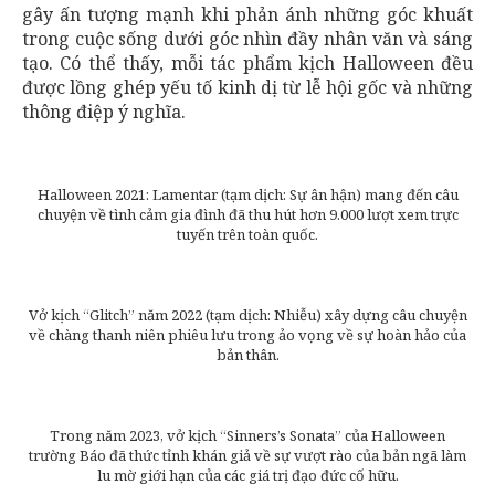
gây ấn tượng mạnh khi phản ánh những góc khuất
trong cuộc sống dưới góc nhìn đầy nhân văn và sáng
tạo. Có thể thấy, mỗi tác phẩm kịch Halloween đều
được lồng ghép yếu tố kinh dị từ lễ hội gốc và những
thông điệp ý nghĩa.
Halloween 2021: Lamentar (tạm dịch: Sự ân hận) mang đến câu
chuyện về tình cảm gia đình đã thu hút hơn 9.000 lượt xem trực
tuyến trên toàn quốc.
Vở kịch “Glitch” năm 2022 (tạm dịch: Nhiễu) xây dựng câu chuyện
về chàng thanh niên phiêu lưu trong ảo vọng về sự hoàn hảo của
bản thân.
Trong năm 2023, vở kịch “Sinners’s Sonata” của Halloween
trường Báo đã thức tỉnh khán giả về sự vượt rào của bản ngã làm
lu mờ giới hạn của các giá trị đạo đức cố hữu.