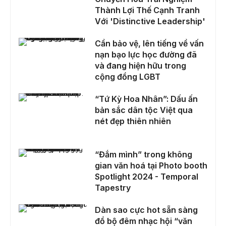
Thành Lợi Thế Cạnh Tranh
Với 'Distinctive Leadership'
Cần bảo vệ, lên tiếng về vấn nạn bạo lực học đường đã và đang hiện hữu trong cộng đồng LGBT
Cần bảo vệ, lên tiếng về vấn
nạn bạo lực học đường đã
và đang hiện hữu trong
cộng đồng LGBT
“Tứ Kỳ Hoa Nhân”: Dấu ấn bản sắc dân tộc Việt qua nét đẹp thiên nhiên
“Tứ Kỳ Hoa Nhân”: Dấu ấn
bản sắc dân tộc Việt qua
nét đẹp thiên nhiên
“Đắm mình” trong không gian văn hoá tại Photo booth Spotlight 2024 - Temporal Tapestry
“Đắm mình” trong không
gian văn hoá tại Photo booth
Spotlight 2024 - Temporal
Tapestry
Dàn sao cực hot sẵn sàng đổ bộ đêm nhạc hội “văn hóa” trường Báo
Dàn sao cực hot sẵn sàng
đổ bộ đêm nhạc hội “văn