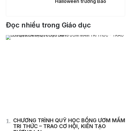
Halloween trường Báo
Đọc nhiều trong Giáo dục
CHƯƠNG TRÌNH QUỸ HỌC BỔNG ƯƠM MẦM
TRI THỨC – TRAO CƠ HỘI, KIẾN TẠO