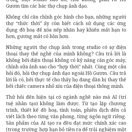
Gươm tìm các bác thợ chụp ảnh dạo.
Không chỉ căn chỉnh góc hình cho bạn, những người
thợ “thức thời” ấy còn biết cách sử dụng các ứng
dụng đồ hoạ để xóa nếp nhăn hay khiến mắt bạn to
hơn, gương mắt có hồn hơn.
Những người thợ chụp ảnh trong studio có sợ điện
thoại thay thế nghề của mình không? Câu trả lời là
không bởi điện thoại không có kỹ năng căn góc máy,
chỉnh sửa ảnh sao cho “hợp thời” nhất. Cùng một câu
hỏi đó, hỏi thợ chụp ảnh dạo ngoài Hồ Gươm. Câu trả
lời là có, bởi thực tế cho thấy họ đang dần bị thay thế
bởi chiếc camera nhỏ xíu của điện thoại thông minh.
Thử hỏi đến hiện tại có ngành nghề nào mà AI (trí
tuệ nhân tạo) không làm được. Từ tạo lập chương
trình, thiết kế đồ hoạ, tính toán, phiên dịch đến cả
viết lách theo từng văn phong, từng ngôn ngữ riêng.
Sản phẩm của AI tạo ra đều đạt mức chính xác cao
(trong trường hợp bạn bỏ tiền ra để trải nghiệm một