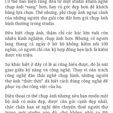
Có thể bao biện rằng đầu tư một studio khiến nghề
chụp ảnh “sang” hơn, hay có góc đẹp hơn để khách
hàng lựa chọn. Thế nhưng, phí chụp ảnh ngoại cảnh
của những người thợ giỏi còn đắt hơn gói chụp ảnh
bình thường trong studio.
Đều biết chụp ảnh, thậm chí các bác lớn tuổi còn
nhiều kinh nghiệm chụp ảnh hơn. Nhưng có người
lang thang cả ngày ở bờ hồ không kiếm nổi 100
nghìn, có người chỉ cần ký hợp đồng hẹn lịch là kiếm
được vài triệu.
Sự khác biệt ở đây có lẽ ai cũng hiểu được, đó là nút
giao giữa kỹ năng và công nghệ. Thay vì oán trách
công nghệ đào thải nghề chụp hình, những người
thợ ảnh “thức thời” đã biết cách dùng công nghệ để
phục vụ cho công việc của họ.
Điện thoại có thể chụp ảnh nhưng nếu bạn muốn một
bộ ảnh có màu đẹp, được căn góc cạnh đẹp nhất,
chắc chắn bạn sẽ nghĩ đến chuyện thuê người thợ
trong một studio nào đó, chứ không phải ra Hồ