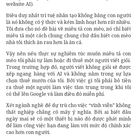
website AI).
Điều duy nhất trí tuệ nhân tạo không bằng con người
là nó không có ý thức và kém linh hoạt hơn rất nhiều.
Tôi đưa cho nó đề bài về miêu tả con mèo, nó chỉ biết
miêu tả một cách chung chung chứ đâu biết con mèo
nhà tôi thích ăn rau hơn là ăn cá.
Vậy nên nếu thực sự nghiêm túc muốn miêu tả con
mèo tôi phải tự làm hoặc đi thuê một người viết giỏi.
Trong trường hợp đó, người viết không giỏi sẽ được
xếp ngang hàng với AI và không nằm trong sự lựa
chọn thuê mướn của tôi. Bởi việc gì tôi phải bỏ tiền
ra thuê một người làm việc tầm trung trong khi tôi
có thể lên Google và làm điều đó miễn phí.
Xét ngành nghề để dự trù cho việc “vĩnh viễn” không
thất nghiệp chẳng có mấy ý nghĩa. Bởi ai biết đâu
ngày mai sẽ có một thiết bị nào đó được phát minh
để làm công việc bạn đang làm với mức độ chính xác
cao hơn con người.