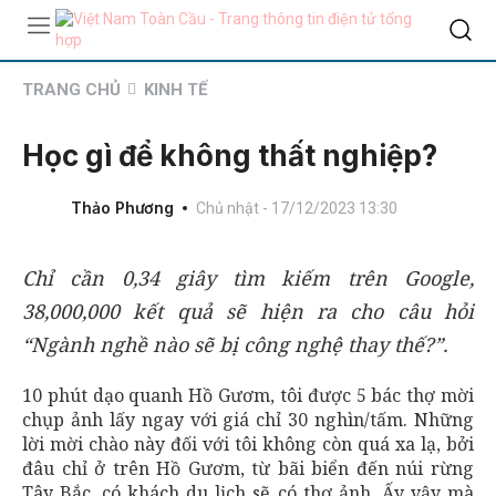
TRANG CHỦ
KINH TẾ
Học gì để không thất nghiệp?
Thảo Phương
Chủ nhật - 17/12/2023 13:30
Chỉ cần 0,34 giây tìm kiếm trên Google,
38,000,000 kết quả sẽ hiện ra cho câu hỏi
“Ngành nghề nào sẽ bị công nghệ thay thế?”.
10 phút dạo quanh Hồ Gươm, tôi được 5 bác thợ mời
chụp ảnh lấy ngay với giá chỉ 30 nghìn/tấm. Những
lời mời chào này đối với tôi không còn quá xa lạ, bởi
đâu chỉ ở trên Hồ Gươm, từ bãi biển đến núi rừng
Tây Bắc, có khách du lịch sẽ có thợ ảnh. Ấy vậy mà