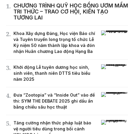
CHƯƠNG TRÌNH QUỸ HỌC BỔNG ƯƠM MẦM
TRI THỨC – TRAO CƠ HỘI, KIẾN TẠO
TƯƠNG LAI
Khoa Xây dựng Đảng, Học viện Báo chí
và Tuyên truyền long trọng tổ chức Lễ
Kỷ niệm 50 năm thành lập khoa và đón
nhận Huân chương Lao động Hạng Ba
Khởi động Lễ tuyên dương học sinh,
sinh viên, thanh niên DTTS tiêu biểu
năm 2025
Đưa “Zootopia” và “Inside Out” vào đề
thi: SYM THE DEBATE 2025 ghi dấu ấn
bằng chiều sâu học thuật
Tăng cường nhận thức pháp luật bảo
vệ người tiêu dùng trong bối cảnh