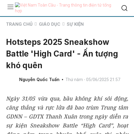
TRANG CHỦ
GIÁO DỤC
SỰ KIỆN
Hotsteps 2025 Sneakshow
Battle 'High Card' - Ấn tượng
khó quên
Nguyễn Quốc Tuấn
Thứ năm - 05/06/2025 21:57
Ngày 31/05 vừa qua, bầu không khí sôi động,
căng thẳng và rực lửa đã bao trùm Trung tâm
GDNN – GDTX Thanh Xuân trong ngày diễn ra
sự kiện Sneakshow Battle “High Card”, hoạt