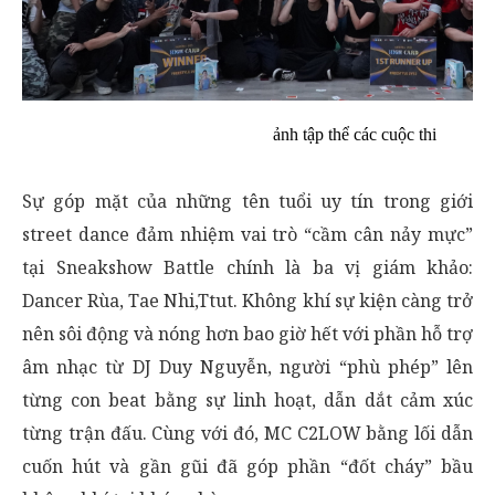
ảnh tập thể các cuộc thi
Sự góp mặt của những tên tuổi uy tín trong giới
street dance đảm nhiệm vai trò “cầm cân nảy mực”
tại Sneakshow Battle chính là ba vị giám khảo:
Dancer Rùa, Tae Nhi,Ttut. Không khí sự kiện càng trở
nên sôi động và nóng hơn bao giờ hết với phần hỗ trợ
âm nhạc từ DJ Duy Nguyễn, người “phù phép” lên
từng con beat bằng sự linh hoạt, dẫn dắt cảm xúc
từng trận đấu. Cùng với đó, MC C2LOW bằng lối dẫn
cuốn hút và gần gũi đã góp phần “đốt cháy” bầu