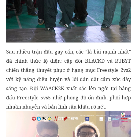
Sau nhiều trận đấu gay cấn, các “lá bài mạnh nhất”
đã chính thức lộ diện: cặp đôi BLACKD và RUBYT
chiến thắng thuyết phục ở hạng mục Freestyle 2vs2
với kỹ năng điêu luyện và lối dẫn dắt cảm xúc đầy
sáng tạo. Đội WAACK2K xuất sắc lên ngôi tại bảng
đấu Freestyle 5vs5 nhờ phong độ ổn định, phối hợp
nhuần nhuyễn và bản lĩnh sân khấu rõ nét.