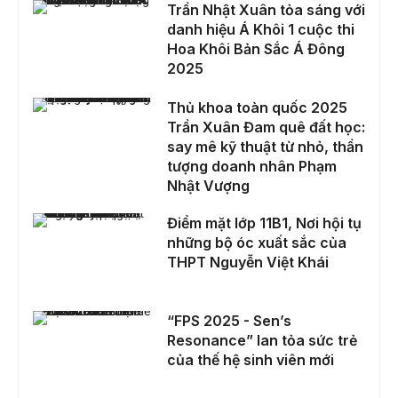
Trần Nhật Xuân tỏa sáng với danh hiệu Á Khôi 1 cuộc thi Hoa Khôi Bản Sắc Á Đông 2025
Trần Nhật Xuân tỏa sáng với
danh hiệu Á Khôi 1 cuộc thi
Hoa Khôi Bản Sắc Á Đông
2025
Thủ khoa toàn quốc 2025 Trần Xuân Đam quê đất học: say mê kỹ thuật từ nhỏ, thần tượng doanh nhân Phạm Nhật Vượng
Thủ khoa toàn quốc 2025
Trần Xuân Đam quê đất học:
say mê kỹ thuật từ nhỏ, thần
tượng doanh nhân Phạm
Nhật Vượng
Điểm mặt lớp 11B1, Nơi hội tụ những bộ óc xuất sắc của THPT Nguyễn Việt Khái
Điểm mặt lớp 11B1, Nơi hội tụ
những bộ óc xuất sắc của
THPT Nguyễn Việt Khái
“FPS 2025 - Sen’s Resonance” lan tỏa sức trẻ của thế hệ sinh viên mới
“FPS 2025 - Sen’s
Resonance” lan tỏa sức trẻ
của thế hệ sinh viên mới