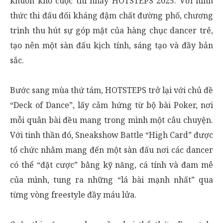
khuôn khổ cuộc thi nhảy HOTSTEPS 2025. Với hình
thức thi đấu đối kháng đậm chất đường phố, chương
trình thu hút sự góp mặt của hàng chục dancer trẻ,
tạo nên một sàn đấu kịch tính, sáng tạo và đầy bản
sắc.
Bước sang mùa thứ tám, HOTSTEPS trở lại với chủ đề
“Deck of Dance”, lấy cảm hứng từ bộ bài Poker, nơi
mỗi quân bài đều mang trong mình một câu chuyện.
Với tinh thần đó, Sneakshow Battle “High Card” được
tổ chức nhằm mang đến một sàn đấu nơi các dancer
có thể “đặt cược” bằng kỹ năng, cá tính và đam mê
của mình, tung ra những “lá bài mạnh nhất” qua
từng vòng freestyle đầy máu lửa.