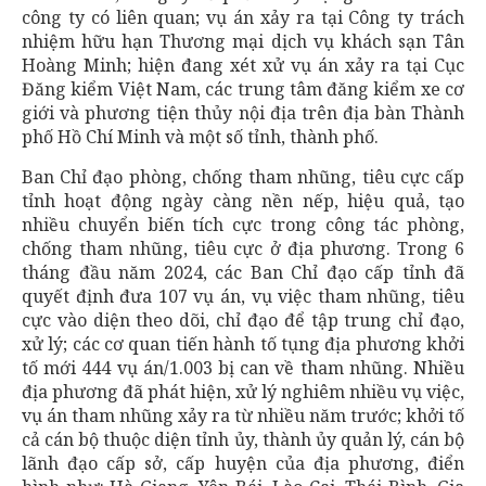
công ty có liên quan; vụ án xảy ra tại Công ty trách
nhiệm hữu hạn Thương mại dịch vụ khách sạn Tân
Hoàng Minh; hiện đang xét xử vụ án xảy ra tại Cục
Đăng kiểm Việt Nam, các trung tâm đăng kiểm xe cơ
giới và phương tiện thủy nội địa trên địa bàn Thành
phố Hồ Chí Minh và một số tỉnh, thành phố.
Ban Chỉ đạo phòng, chống tham nhũng, tiêu cực cấp
tỉnh hoạt động ngày càng nền nếp, hiệu quả, tạo
nhiều chuyển biến tích cực trong công tác phòng,
chống tham nhũng, tiêu cực ở địa phương. Trong 6
tháng đầu năm 2024, các Ban Chỉ đạo cấp tỉnh đã
quyết định đưa 107 vụ án, vụ việc tham nhũng, tiêu
cực vào diện theo dõi, chỉ đạo để tập trung chỉ đạo,
xử lý; các cơ quan tiến hành tố tụng địa phương khởi
tố mới 444 vụ án/1.003 bị can về tham nhũng. Nhiều
địa phương đã phát hiện, xử lý nghiêm nhiều vụ việc,
vụ án tham nhũng xảy ra từ nhiều năm trước; khởi tố
cả cán bộ thuộc diện tỉnh ủy, thành ủy quản lý, cán bộ
lãnh đạo cấp sở, cấp huyện của địa phương, điển