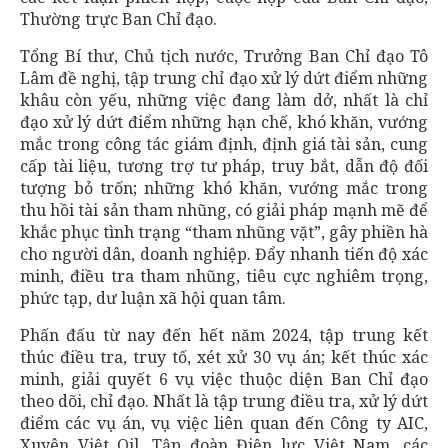
Thường trực Ban Chỉ đạo.
Tổng Bí thư, Chủ tịch nước, Trưởng Ban Chỉ đạo Tô
Lâm đề nghị, tập trung chỉ đạo xử lý dứt điểm những
khâu còn yếu, những việc đang làm dở, nhất là chỉ
đạo xử lý dứt điểm những hạn chế, khó khăn, vướng
mắc trong công tác giám định, định giá tài sản, cung
cấp tài liệu, tương trợ tư pháp, truy bắt, dẫn độ đối
tượng bỏ trốn; những khó khăn, vướng mắc trong
thu hồi tài sản tham nhũng, có giải pháp mạnh mẽ để
khắc phục tình trạng “tham nhũng vặt”, gây phiền hà
cho người dân, doanh nghiệp. Đẩy nhanh tiến độ xác
minh, điều tra tham nhũng, tiêu cực nghiêm trọng,
phức tạp, dư luận xã hội quan tâm.
Phấn đấu từ nay đến hết năm 2024, tập trung kết
thúc điều tra, truy tố, xét xử 30 vụ án; kết thúc xác
minh, giải quyết 6 vụ việc thuộc diện Ban Chỉ đạo
theo dõi, chỉ đạo. Nhất là tập trung điều tra, xử lý dứt
điểm các vụ án, vụ việc liên quan đến Công ty AIC,
Xuyên Việt Oil, Tập đoàn Điện lực Việt Nam, các