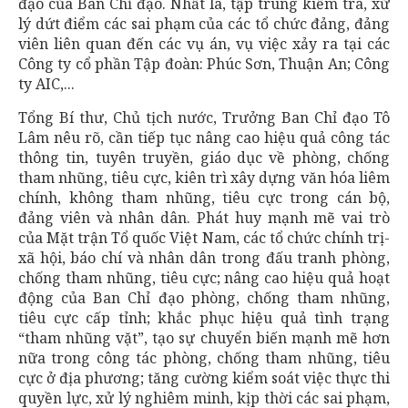
đạo của Ban Chỉ đạo. Nhất là, tập trung kiểm tra, xử
lý dứt điểm các sai phạm của các tổ chức đảng, đảng
viên liên quan đến các vụ án, vụ việc xảy ra tại các
Công ty cổ phần Tập đoàn: Phúc Sơn, Thuận An; Công
ty AIC,...
Tổng Bí thư, Chủ tịch nước, Trưởng Ban Chỉ đạo Tô
Lâm nêu rõ, cần tiếp tục nâng cao hiệu quả công tác
thông tin, tuyên truyền, giáo dục về phòng, chống
tham nhũng, tiêu cực, kiên trì xây dựng văn hóa liêm
chính, không tham nhũng, tiêu cực trong cán bộ,
đảng viên và nhân dân. Phát huy mạnh mẽ vai trò
của Mặt trận Tổ quốc Việt Nam, các tổ chức chính trị-
xã hội, báo chí và nhân dân trong đấu tranh phòng,
chống tham nhũng, tiêu cực; nâng cao hiệu quả hoạt
động của Ban Chỉ đạo phòng, chống tham nhũng,
tiêu cực cấp tỉnh; khắc phục hiệu quả tình trạng
“tham nhũng vặt”, tạo sự chuyển biến mạnh mẽ hơn
nữa trong công tác phòng, chống tham nhũng, tiêu
cực ở địa phương; tăng cường kiểm soát việc thực thi
quyền lực, xử lý nghiêm minh, kịp thời các sai phạm,