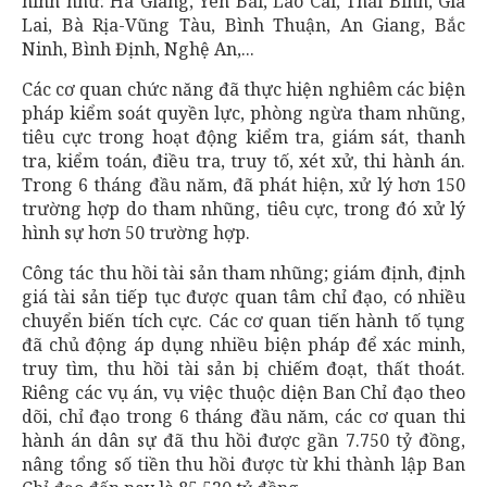
hình như: Hà Giang, Yên Bái, Lào Cai, Thái Bình, Gia
Lai, Bà Rịa-Vũng Tàu, Bình Thuận, An Giang, Bắc
Ninh, Bình Định, Nghệ An,...
Các cơ quan chức năng đã thực hiện nghiêm các biện
pháp kiểm soát quyền lực, phòng ngừa tham nhũng,
tiêu cực trong hoạt động kiểm tra, giám sát, thanh
tra, kiểm toán, điều tra, truy tố, xét xử, thi hành án.
Trong 6 tháng đầu năm, đã phát hiện, xử lý hơn 150
trường hợp do tham nhũng, tiêu cực, trong đó xử lý
hình sự hơn 50 trường hợp.
Công tác thu hồi tài sản tham nhũng; giám định, định
giá tài sản tiếp tục được quan tâm chỉ đạo, có nhiều
chuyển biến tích cực. Các cơ quan tiến hành tố tụng
đã chủ động áp dụng nhiều biện pháp để xác minh,
truy tìm, thu hồi tài sản bị chiếm đoạt, thất thoát.
Riêng các vụ án, vụ việc thuộc diện Ban Chỉ đạo theo
dõi, chỉ đạo trong 6 tháng đầu năm, các cơ quan thi
hành án dân sự đã thu hồi được gần 7.750 tỷ đồng,
nâng tổng số tiền thu hồi được từ khi thành lập Ban