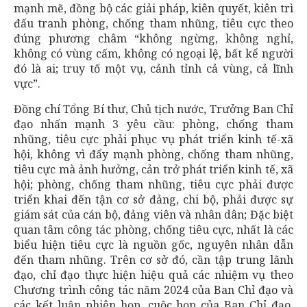
mạnh mẽ, đồng bộ các giải pháp, kiên quyết, kiên trì
đấu tranh phòng, chống tham nhũng, tiêu cực theo
đúng phương châm “không ngừng, không nghỉ,
không có vùng cấm, không có ngoại lệ, bất kể người
đó là ai; truy tố một vụ, cảnh tỉnh cả vùng, cả lĩnh
vực”.
Đồng chí Tổng Bí thư, Chủ tịch nước, Trưởng Ban Chỉ
đạo nhấn mạnh 3 yêu cầu: phòng, chống tham
nhũng, tiêu cực phải phục vụ phát triển kinh tế-xã
hội, không vì đẩy mạnh phòng, chống tham nhũng,
tiêu cực mà ảnh hưởng, cản trở phát triển kinh tế, xã
hội; phòng, chống tham nhũng, tiêu cực phải được
triển khai đến tận cơ sở đảng, chi bộ, phải được sự
giám sát của cán bộ, đảng viên và nhân dân; Đặc biệt
quan tâm công tác phòng, chống tiêu cực, nhất là các
biểu hiện tiêu cực là nguồn gốc, nguyên nhân dẫn
đến tham nhũng. Trên cơ sở đó, cần tập trung lãnh
đạo, chỉ đạo thực hiện hiệu quả các nhiệm vụ theo
Chương trình công tác năm 2024 của Ban Chỉ đạo và
các kết luận phiên họp, cuộc họp của Ban Chỉ đạo,