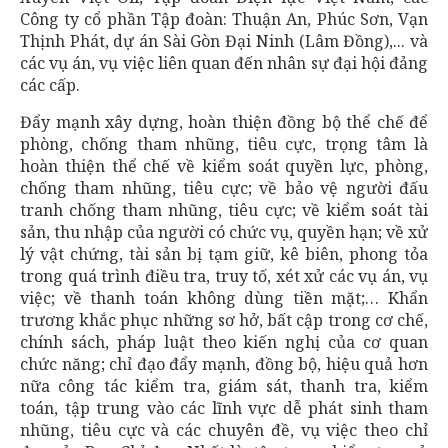
Công ty cổ phần Tập đoàn: Thuận An, Phúc Sơn, Vạn
Thịnh Phát, dự án Sài Gòn Đại Ninh (Lâm Đồng),... và
các vụ án, vụ việc liên quan đến nhân sự đại hội đảng
các cấp.
Đẩy mạnh xây dựng, hoàn thiện đồng bộ thể chế để
phòng, chống tham nhũng, tiêu cực, trọng tâm là
hoàn thiện thể chế về kiểm soát quyền lực, phòng,
chống tham nhũng, tiêu cực; về bảo vệ người đấu
tranh chống tham nhũng, tiêu cực; về kiểm soát tài
sản, thu nhập của người có chức vụ, quyền hạn; về xử
lý vật chứng, tài sản bị tạm giữ, kê biên, phong tỏa
trong quá trình điều tra, truy tố, xét xử các vụ án, vụ
việc; về thanh toán không dùng tiền mặt;… Khẩn
trương khắc phục những sơ hở, bất cập trong cơ chế,
chính sách, pháp luật theo kiến nghị của cơ quan
chức năng; chỉ đạo đẩy mạnh, đồng bộ, hiệu quả hơn
nữa công tác kiểm tra, giám sát, thanh tra, kiểm
toán, tập trung vào các lĩnh vực dễ phát sinh tham
nhũng, tiêu cực và các chuyên đề, vụ việc theo chỉ