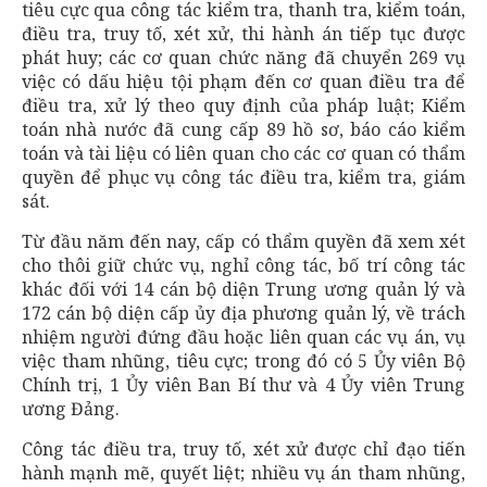
tiêu cực qua công tác kiểm tra, thanh tra, kiểm toán,
điều tra, truy tố, xét xử, thi hành án tiếp tục được
phát huy; các cơ quan chức năng đã chuyển 269 vụ
việc có dấu hiệu tội phạm đến cơ quan điều tra để
điều tra, xử lý theo quy định của pháp luật; Kiểm
toán nhà nước đã cung cấp 89 hồ sơ, báo cáo kiểm
toán và tài liệu có liên quan cho các cơ quan có thẩm
quyền để phục vụ công tác điều tra, kiểm tra, giám
sát.
Từ đầu năm đến nay, cấp có thẩm quyền đã xem xét
cho thôi giữ chức vụ, nghỉ công tác, bố trí công tác
khác đối với 14 cán bộ diện Trung ương quản lý và
172 cán bộ diện cấp ủy địa phương quản lý, về trách
nhiệm người đứng đầu hoặc liên quan các vụ án, vụ
việc tham nhũng, tiêu cực; trong đó có 5 Ủy viên Bộ
Chính trị, 1 Ủy viên Ban Bí thư và 4 Ủy viên Trung
ương Đảng.
Công tác điều tra, truy tố, xét xử được chỉ đạo tiến
hành mạnh mẽ, quyết liệt; nhiều vụ án tham nhũng,