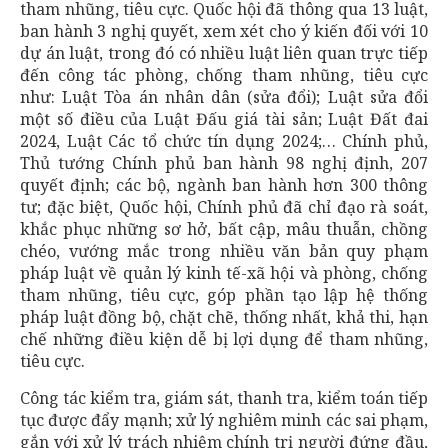
tham nhũng, tiêu cực. Quốc hội đã thông qua 13 luật,
ban hành 3 nghị quyết, xem xét cho ý kiến đối với 10
dự án luật, trong đó có nhiều luật liên quan trực tiếp
đến công tác phòng, chống tham nhũng, tiêu cực
như: Luật Tòa án nhân dân (sửa đổi); Luật sửa đổi
một số điều của Luật Đấu giá tài sản; Luật Đất đai
2024, Luật Các tổ chức tín dụng 2024;… Chính phủ,
Thủ tướng Chính phủ ban hành 98 nghị định, 207
quyết định; các bộ, ngành ban hành hơn 300 thông
tư; đặc biệt, Quốc hội, Chính phủ đã chỉ đạo rà soát,
khắc phục những sơ hở, bất cập, mâu thuẫn, chồng
chéo, vướng mắc trong nhiều văn bản quy phạm
pháp luật về quản lý kinh tế-xã hội và phòng, chống
tham nhũng, tiêu cực, góp phần tạo lập hệ thống
pháp luật đồng bộ, chặt chẽ, thống nhất, khả thi, hạn
chế những điều kiện dễ bị lợi dụng để tham nhũng,
tiêu cực.
Công tác kiểm tra, giám sát, thanh tra, kiểm toán tiếp
tục được đẩy mạnh; xử lý nghiêm minh các sai phạm,
gắn với xử lý trách nhiệm chính trị người đứng đầu,