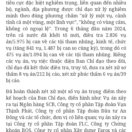
tiêu cực đặc biệt nghiêm trọng, liên quan đến nhiều
bộ, ngành, địa phương được chỉ đạo xử lý nghiêm
minh theo đúng phương châm "xử lý một vụ, cảnh
tỉnh cả một vùng, một lĩnh vực”, "không có vùng cấm,
không có ngoại lệ". Trong 6 tháng đầu năm 2024,
trên cả nước đã khởi tố mới, điều tra 2.836 vụ
án/5.975 bị can về các tội tham nhũng, kinh tế, chức
vụ (tăng 841 vụ, 1.487 bị can so cùng kỳ), trong đó có
475 vụ án/1.094 bị can về các tội tham nhũng. Riêng
các vụ án, vụ việc thuộc diện Ban Chỉ đạo theo dõi,
chỉ đạo đã kết thúc điều tra, truy tố, đưa ra xét xử sơ
thẩm 8 vụ án/212 bị cáo, xét xử phúc thẩm 6 vụ án/39
bị cáo.
Đã hoàn thành xét xử một số vụ án trọng điểm theo
kế hoạch của Ban Chỉ đạo, điển hình như: Vụ án xảy
ra tại Ngân hàng SCB, Công ty cổ phần Tập đoàn Vạn
Thịnh Phát, Công ty cổ phần Tập đoàn Đầu tư An
Đông và các tổ chức, đơn vị có liên quan; vụ án xảy ra
tại Công ty cổ phần Tập đoàn FLC, Công ty Chứng
khoán BOS, Công ty cổ phần Xây dựng Faros và các