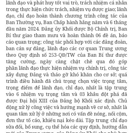
lãnh đạo và phát huy tốt vai trò, trách nhiệm cá nhân
trong thực hiện chức trách, nhiệm vụ được giao; lãnh
đạo, chỉ đạo hoàn thành chương trình công tác của
Ban Thường vụ, Ban Chấp hành hằng năm và 6 tháng
đầu năm 2024. Đảng ủy Khối được Bộ Chính trị, Ban
Bí thư giao tham mưu và hoàn thành 06 đề án, báo
cáo quan trọng; công tác phối hợp với các đảng đoàn,
ban cán sự đảng, lãnh đạo các cơ quan Trung ương
theo Quy định số 253-QĐ/TW của Ban Bí thư được
tăng cường, ngày càng chặt chẽ qua đó góp
phần lãnh đạo thực hiện nhiệm vụ chính trị, công tác
xây dựng Đảng và tháo gỡ khó khăn cho cơ sở; quá
trình điều hành đã chú trọng chọn việc trọng tâm,
trọng điểm để lãnh đạo, chỉ đạo, nhất là tập trung
vào 6 nhiệm vụ trọng tâm và 03 khâu đột phá đã
được Đại hội XIII của Đảng bộ Khối xác định. Chủ
động xử lý công việc và hướng mạnh về cơ sở, nhất là
quan tâm xử lý ở những nơi có vấn đề nóng, nổi cộm,
đơn thư tố cáo, khiếu nại kéo dài. Tập trung chỉ đạo
sửa đổi, bổ sung, cụ thể hóa các quy định, hướng dẫn