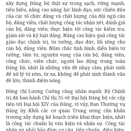
xây dựng Đảng bộ thật sự trong sạch, vững mạnh,
tiêu biểu, nâng cao năng lực lãnh đạo, sức chiến đấu
của các tổ chức đảng và chất lượng của đội ngũ cán
bộ, đảng viên, chất lượng công tác nhận xét, đánh giá
cán bộ, đảng viên; thực hiện tốt công tác kiểm tra,
giám sát và kỷ luật đảng. Nâng cao hiệu quả công tác
giáo dục chính trị, tư tưởng, đạo đức, lối sống cho
cán bộ, đảng viên. Nắm chắc tình hình, diễn biến tư
tưởng, tâm tư, nguyện vọng của cán bộ, đảng viên,
công chức, viên chức, người lao động trong toàn
Đảng bộ, nhất là những vấn đề nhạy cảm, phát sinh
để xử lý từ sớm, từ xa, không để phát sinh thành vấn
đề lớn, thành điểm nóng.
Đồng chí Lương Cường cũng nhấn mạnh: Bộ Chính
trị đã ban hành Chỉ thị 35 về Đại hội Đảng bộ các cấp
tiến tới Đại hội XIV của Đảng, vì vậy, Ban Thường vụ
Đảng ủy Khối các cơ quan Trung ương cần khẩn
trương xây dựng kế hoạch triển khai thực hiện, nhất
là công tác chuẩn bị văn kiện và nhân sự. Công tác
nhân sự phải bảo đảm cơ cấu, tiêu chuẩn, điều kiện,