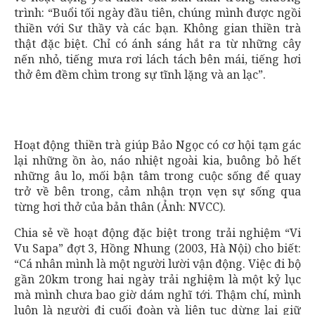
trình: “Buổi tối ngày đầu tiên, chúng mình được ngồi
thiền với Sư thầy và các bạn. Không gian thiền trà
thật đặc biệt. Chỉ có ánh sáng hắt ra từ những cây
nến nhỏ, tiếng mưa rơi lách tách bên mái, tiếng hơi
thở êm đềm chìm trong sự tĩnh lặng và an lạc”.
Hoạt động thiền trà giúp Bảo Ngọc có cơ hội tạm gác
lại những ồn ào, náo nhiệt ngoài kia, buông bỏ hết
những âu lo, mối bận tâm trong cuộc sống để quay
trở về bên trong, cảm nhận trọn vẹn sự sống qua
từng hơi thở của bản thân (Ảnh: NVCC).
Chia sẻ về hoạt động đặc biệt trong trải nghiệm “Vi
Vu Sapa” đợt 3, Hồng Nhung (2003, Hà Nội) cho biết:
“Cá nhân mình là một người lười vận động. Việc đi bộ
gần 20km trong hai ngày trải nghiệm là một kỷ lục
mà mình chưa bao giờ dám nghĩ tới. Thậm chí, mình
luôn là người đi cuối đoàn và liên tục dừng lại giữ