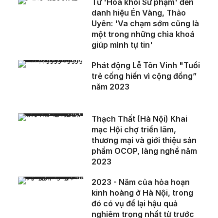
Từ 'Hoa khôi Sư phạm' đến
danh hiệu Én Vàng, Thảo
Uyên: 'Va chạm sớm cũng là
một trong những chìa khoá
giúp mình tự tin'
Phát động Lễ Tôn Vinh "Tuổi trẻ cống hiến vì cộng đồng” năm 2023
Phát động Lễ Tôn Vinh "Tuổi
trẻ cống hiến vì cộng đồng”
năm 2023
Thạch Thất (Hà Nội) Khai mạc Hội chợ triển lãm, thương mại và giới thiệu sản phẩm OCOP, làng nghề năm 2023
Thạch Thất (Hà Nội) Khai
mạc Hội chợ triển lãm,
thương mại và giới thiệu sản
phẩm OCOP, làng nghề năm
2023
2023 - Năm của hỏa hoạn kinh hoàng ở Hà Nội, trong đó có vụ để lại hậu quả nghiêm trọng nhất từ trước đến nay
2023 - Năm của hỏa hoạn
kinh hoàng ở Hà Nội, trong
đó có vụ để lại hậu quả
nghiêm trọng nhất từ trước