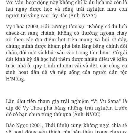
Với Vân, hoạt động này không chỉ là du lịch mà còn là
hai ngày được học và sống trải nghiệm như con
người tại vùng cao Tây Bắc (Ảnh: NVCC).
Vy Thoa (2003, Hải Dương) tâm sự: “Không có du lịch
check-in sang chảnh, không có thưởng ngoạn chạy
xô theo các địa điểm hot trên mạng xã hội. Ở đây,
chúng mình được khám phá bản làng bằng chính đôi
chân, đôi mắt và khắc sâu vào trong tâm hồn”. Cô gái
đất kinh kỳ đã học hỏi thêm được nhiều điều về kiến
trúc nhà ở, quy trình nhuộm vải và dệt, các công cụ
sinh hoạt dân dã và nếp sống của người dân tộc
H’Mông.
Lần đầu tiên tham gia trải nghiệm “Vi Vu Sapa” là
dịp để Vy Thoa phá băng những trải nghiệm trước
đó cô bạn chưa từng thử qua (Ảnh: NVCC).
Bảo Ngọc (2001, Thái Bình) cũng không ngại chia sẻ
về hoạt động yêu thích của bản thân trong chương