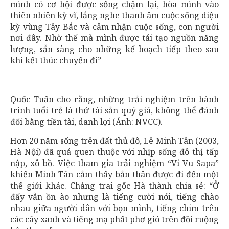
mình có cơ hội được sống chậm lại, hòa mình vào
thiên nhiên kỳ vĩ, lắng nghe thanh âm cuộc sống diệu
kỳ vùng Tây Bắc và cảm nhận cuộc sống, con người
nơi đây. Nhờ thế mà mình được tái tạo nguồn năng
lượng, sẵn sàng cho những kế hoạch tiếp theo sau
khi kết thúc chuyến đi”
Quốc Tuấn cho rằng, những trải nghiệm trên hành
trình tuổi trẻ là thứ tài sản quý giá, không thể đánh
đổi bằng tiền tài, danh lợi (Ảnh: NVCC).
Hơn 20 năm sống trên đất thủ đô, Lê Minh Tân (2003,
Hà Nội) đã quá quen thuộc với nhịp sống đô thị tấp
nập, xô bồ. Việc tham gia trải nghiệm “Vi Vu Sapa”
khiến Minh Tân cảm thấy bản thân được đi đến một
thế giới khác. Chàng trai gốc Hà thành chia sẻ: “Ở
đấy vẫn ồn ào nhưng là tiếng cười nói, tiếng chào
nhau giữa người dân với bọn mình, tiếng chim trên
các cây xanh và tiếng mạ phất phơ gió trên đồi ruộng