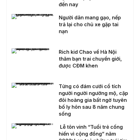
đến nay
Người dân mang gạo, nếp trả lại cho chủ xe gặp tai nạn
Người dân mang gạo, nếp
trả lại cho chủ xe gặp tai
nạn
Rich kid Chao về Hà Nội thăm bạn trai chuyển giới, được CĐM khen
Rich kid Chao về Hà Nội
thăm bạn trai chuyển giới,
được CĐM khen
Từng có đám cưới cổ tích người người ngưỡng mộ, cặp đôi hoàng gia bất ngờ tuyên bố ly hôn sau 8 năm chung sống
Từng có đám cưới cổ tích
người người ngưỡng mộ, cặp
đôi hoàng gia bất ngờ tuyên
bố ly hôn sau 8 năm chung
sống
Lễ tôn vinh “Tuổi trẻ cống hiến vì cộng đồng” năm 2023: Lan toả những trái tim nhân ái
Lễ tôn vinh “Tuổi trẻ cống
hiến vì cộng đồng” năm