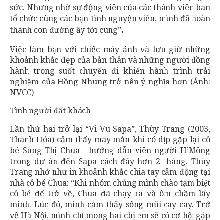
sức. Nhưng nhờ sự động viên của các thành viên ban
tổ chức cùng các bạn tình nguyện viên, mình đã hoàn
thành con đường ấy tới cùng”
.
Việc làm bạn với chiếc máy ảnh và lưu giữ những
khoảnh khắc đẹp của bản thân và những người đồng
hành trong suốt chuyến đi khiến hành trình trải
nghiệm của Hồng Nhung trở nên ý nghĩa hơn (Ảnh:
NVCC)
Tình người đất khách
Lần thứ hai trở lại “Vi Vu Sapa”, Thùy Trang (2003,
Thanh Hóa) cảm thấy may mắn khi có dịp gặp lại cô
bé Sùng Thị Chua - hướng dẫn viên người H’Mông
trong dự án đến Sapa cách đây hơn 2 tháng. Thùy
Trang nhớ như in khoảnh khắc chia tay cảm động tại
nhà cô bé Chua: “Khi nhóm chúng mình chào tạm biệt
cô bé để trở về, Chua đã chạy ra và ôm chầm lấy
mình. Lúc đó, mình cảm thấy sống mũi cay cay. Trở
về Hà Nội, mình chỉ mong hai chị em sẽ có cơ hội gặp