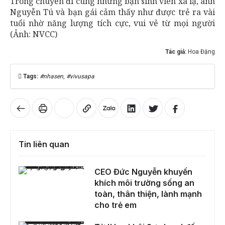
Trong chuyến đi cùng những bạn sinh viên xa lạ, anh
Nguyễn Tú và bạn gái cảm thấy như được trẻ ra vài
tuổi nhờ năng lượng tích cực, vui vẻ từ mọi người
(Ảnh: NVCC)
Tác giả:
Hoa Đặng
Tags:
#nhasen
,
#vivusapa
Tin liên quan
CEO Đức Nguyễn khuyến khích môi trường sống an toàn, thân thiện, lành mạnh cho trẻ em
CEO Đức Nguyễn khuyến
khích môi trường sống an
toàn, thân thiện, lành mạnh
cho trẻ em
Từ 'Hoa khôi Sư phạm' đến danh hiệu Én Vàng, Thảo Uyên: 'Va chạm sớm cũng là một trong những chìa khoá giúp mình tự tin'