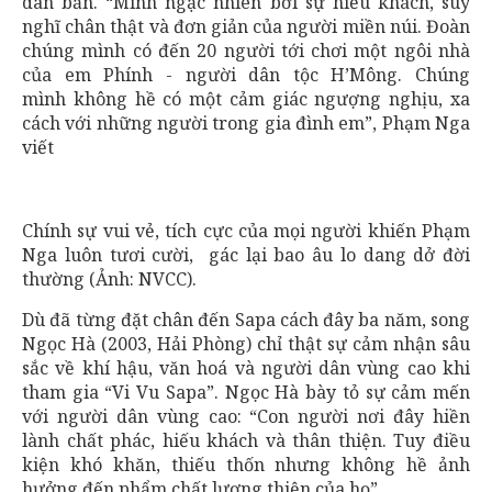
dân bản. “Mình ngạc nhiên bởi sự hiếu khách, suy
nghĩ chân thật và đơn giản của người miền núi. Đoàn
chúng mình có đến 20 người tới chơi một ngôi nhà
của em Phính - người dân tộc H’Mông. Chúng
mình không hề có một cảm giác ngượng nghịu, xa
cách với những người trong gia đình em”, Phạm Nga
viết
Chính sự vui vẻ, tích cực của mọi người khiến Phạm
Nga luôn tươi cười, gác lại bao âu lo dang dở đời
thường (Ảnh: NVCC).
Dù đã từng đặt chân đến Sapa cách đây ba năm, song
Ngọc Hà (2003, Hải Phòng) chỉ thật sự cảm nhận sâu
sắc về khí hậu, văn hoá và người dân vùng cao khi
tham gia “Vi Vu Sapa”. Ngọc Hà bày tỏ sự cảm mến
với người dân vùng cao: “Con người nơi đây hiền
lành chất phác, hiếu khách và thân thiện. Tuy điều
kiện khó khăn, thiếu thốn nhưng không hề ảnh
hưởng đến phẩm chất lương thiện của họ”.