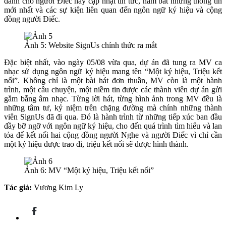
dành cho người Điếc hay cập nhật tin tức, nắm bắt những thông tin
mới nhất và các sự kiện liên quan đến ngôn ngữ ký hiệu và cộng
đồng người Điếc.
Ảnh 5: Website SignUs chính thức ra mắt
Đặc biệt nhất, vào ngày 05/08 vừa qua, dự án đã tung ra MV ca
nhạc sử dụng ngôn ngữ ký hiệu mang tên “Một ký hiệu, Triệu kết
nối”. Không chỉ là một bài hát đơn thuần, MV còn là một hành
trình, một câu chuyện, một niềm tin được các thành viên dự án gửi
gắm bằng âm nhạc. Từng lời hát, từng hình ảnh trong MV đều là
những tâm tư, kỷ niệm trên chặng đường mà chính những thành
viên SignUs đã đi qua. Đó là hành trình từ những tiếp xúc ban đầu
đầy bỡ ngỡ với ngôn ngữ ký hiệu, cho đến quá trình tìm hiểu và lan
tỏa để kết nối hai cộng đồng người Nghe và người Điếc vì chỉ cần
một ký hiệu được trao đi, triệu kết nối sẽ được hình thành.
Ảnh 6: MV “Một ký hiệu, Triệu kết nối”
Tác giả:
Vương Kim Ly