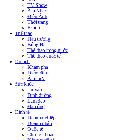
TV Show
Âm Nhạc
Điện Ảnh
Thời trang
Esport
Thể thao
Hậu trường
Bóng Đá
Thể thao trong nước
Thể thao quốc tế
Du lịch
Khám phá
Điểm đến
Ẩm thực
Sức khỏe
Tư vấn
Dinh dưỡng
Làm đẹp
Đàn ông
Kinh tế
Doanh nghiệp
Doanh nhân
Quốc tế
Chứng khoán