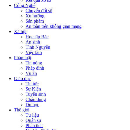
Kết quả xổ số
Công Nghệ
Chuyển đổi số
Xu hướng
Sản phẩm
An toàn trên không gian mạng
Xã hội
Học tập Bác
An sinh
Tình Nguyện
Việc làm
Pháp luật
Tin nóng
Pháp đình
Vụ án
Giáo dục
Tin tức
Sự Kiện
Tuyển sinh
Chân dung
Du học
Thế giới
Tư liệu
Quân sự
Phân tích