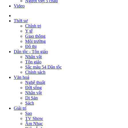
Người việt 5 châu
Video
Thời sự
Chính trị
Y tế
Giao thông
Môi trường
Đô thị
Dân tộc - Tôn giáo
Nhân vật
Tôn giáo
Sắc màu 54 Dân tộc
Chính sách
Văn hoá
Nghệ thuật
Đời sống
Nhân vật
Di Sản
Sách
Giải trí
Sao
TV Show
Âm Nhạc