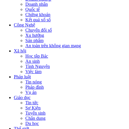
Doanh nhân
Quốc tế
Chứng khoán
Kết quả xổ số
Công Nghệ
Chuyển đổi số
Xu hướng
Sản phẩm
An toàn trên không gian mạng
Xã hội
Học tập Bác
An sinh
Tình Nguyện
Việc làm
Pháp luật
Tin nóng
Pháp đình
Vụ án
Giáo dục
Tin tức
Sự Kiện
Tuyển sinh
Chân dung
Du học
Thế giới