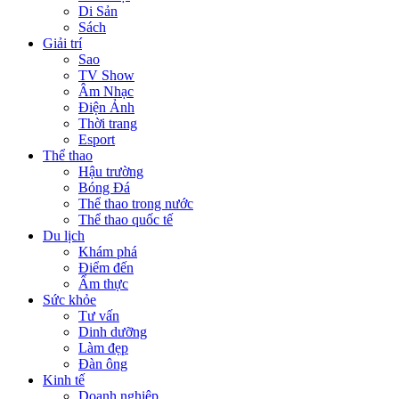
Di Sản
Sách
Giải trí
Sao
TV Show
Âm Nhạc
Điện Ảnh
Thời trang
Esport
Thể thao
Hậu trường
Bóng Đá
Thể thao trong nước
Thể thao quốc tế
Du lịch
Khám phá
Điểm đến
Ẩm thực
Sức khỏe
Tư vấn
Dinh dưỡng
Làm đẹp
Đàn ông
Kinh tế
Doanh nghiệp