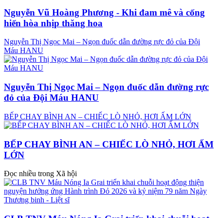
Nguyễn Vũ Hoàng Phương - Khi đam mê và cống
hiến hòa nhịp thăng hoa
Nguyễn Thị Ngọc Mai – Ngọn đuốc dẫn đường rực đỏ của Đội
Máu HANU
Nguyễn Thị Ngọc Mai – Ngọn đuốc dẫn đường rực
đỏ của Đội Máu HANU
BẾP CHAY BÌNH AN – CHIẾC LÒ NHỎ, HƠI ẤM LỚN
BẾP CHAY BÌNH AN – CHIẾC LÒ NHỎ, HƠI ẤM
LỚN
Đọc nhiều trong Xã hội