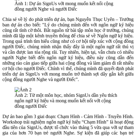
Ảnh 1: Dự án SignUs với mong muốn kết nối cộng
đồng người Nghe và người Điếc
Chia sẻ về lý do phát triển dự án, bạn Nguyễn Thục Uyên – Trưởng
ban dự án cho biết: "Lý do chúng mình đến với ngôn ngữ ký hiệu
cũng rất tình cờ thôi. Bắt nguồn từ bài tập môn học ở trường, chúng
mình đã lập một kênh truyền thông để chia sẻ về Ngôn ngữ ký hiệu.
Trong quá trình tìm hiểu cũng như có cơ hội tiếp xúc với cộng đồng
người Điếc, chúng mình nhận thấy đây là một ngôn ngữ rất thú vị
và cần được lan tỏa rộng rãi. Tuy nhiên, hiện tại, vẫn chưa có nhiều
người Nghe biết đến ngôn ngữ ký hiệu, điều này cũng dẫn đến
những rào cản giao tiếp giữa hai cộng đồng và làm giảm đi rất nhiều
cơ hội cho người Điếc. Chính vì thế, chúng mình đã quyết định phát
triển dự án SignUs với mong muốn trở thành sợi dây gắn kết giữa
cộng đồng người Nghe và người Điếc”.
Ảnh 2: Từ một môn học, nhóm SignUs dần yêu thích
ngôn ngữ ký hiệu và mong muốn kết nối với cộng
đồng người Điếc
Dự án bao gồm 3 giai đoạn: Chạm Hình - Cảm Hình - Truyền Hình.
Workshop trải nghiệm ngôn ngữ ký hiệu “Chạm Hình” là hoạt động
đầu tiên của SignUs, được tổ chức vào tháng 5 vừa qua với sự tham
gia của hơn 70 bạn trẻ người Nghe. Sự kiện đã giúp các bạn trẻ