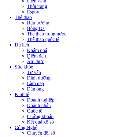
Điện Ảnh
Thời trang
Esport
Thể thao
Hậu trường
Bóng Đá
Thể thao trong nước
Thể thao quốc tế
Du lịch
Khám phá
Điểm đến
Ẩm thực
Sức khỏe
Tư vấn
Dinh dưỡng
Làm đẹp
Đàn ông
Kinh tế
Doanh nghiệp
Doanh nhân
Quốc tế
Chứng khoán
Kết quả xổ số
Công Nghệ
Chuyển đổi số