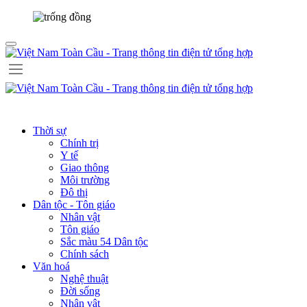
Thời sự
Chính trị
Y tế
Giao thông
Môi trường
Đô thị
Dân tộc - Tôn giáo
Nhân vật
Tôn giáo
Sắc màu 54 Dân tộc
Chính sách
Văn hoá
Nghệ thuật
Đời sống
Nhân vật