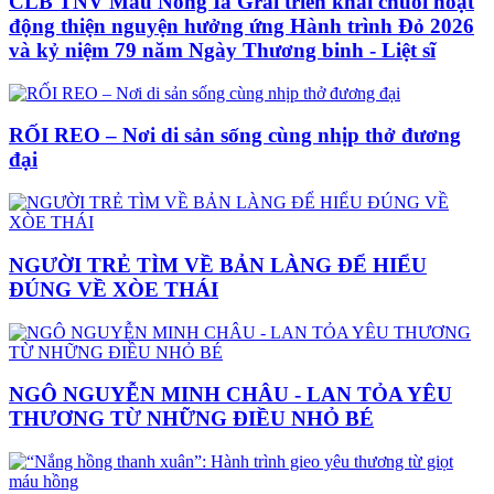
CLB TNV Máu Nóng Ia Grai triển khai chuỗi hoạt
động thiện nguyện hưởng ứng Hành trình Đỏ 2026
và kỷ niệm 79 năm Ngày Thương binh - Liệt sĩ
RỐI REO – Nơi di sản sống cùng nhịp thở đương
đại
NGƯỜI TRẺ TÌM VỀ BẢN LÀNG ĐỂ HIỂU
ĐÚNG VỀ XÒE THÁI
NGÔ NGUYỄN MINH CHÂU - LAN TỎA YÊU
THƯƠNG TỪ NHỮNG ĐIỀU NHỎ BÉ