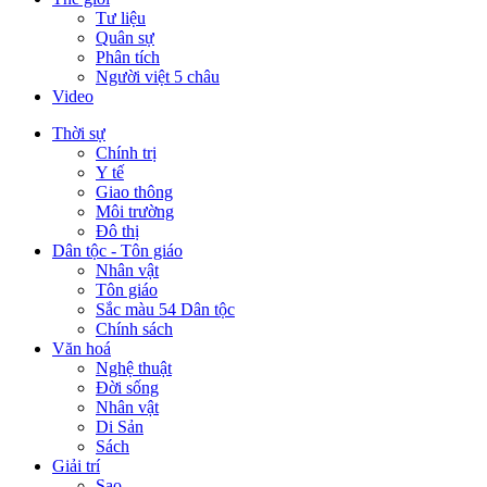
Tư liệu
Quân sự
Phân tích
Người việt 5 châu
Video
Thời sự
Chính trị
Y tế
Giao thông
Môi trường
Đô thị
Dân tộc - Tôn giáo
Nhân vật
Tôn giáo
Sắc màu 54 Dân tộc
Chính sách
Văn hoá
Nghệ thuật
Đời sống
Nhân vật
Di Sản
Sách
Giải trí
Sao