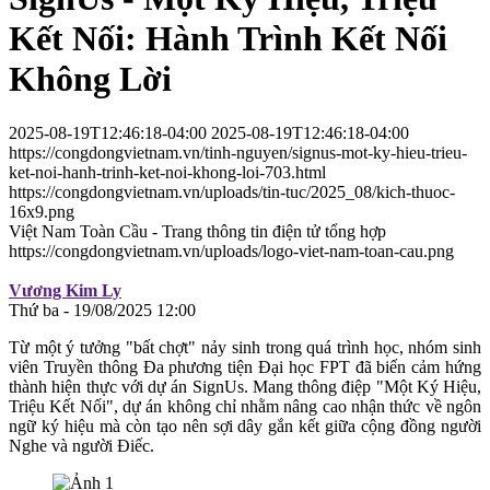
Kết Nối: Hành Trình Kết Nối
Không Lời
2025-08-19T12:46:18-04:00
2025-08-19T12:46:18-04:00
https://congdongvietnam.vn/tinh-nguyen/signus-mot-ky-hieu-trieu-
ket-noi-hanh-trinh-ket-noi-khong-loi-703.html
https://congdongvietnam.vn/uploads/tin-tuc/2025_08/kich-thuoc-
16x9.png
Việt Nam Toàn Cầu - Trang thông tin điện tử tổng hợp
https://congdongvietnam.vn/uploads/logo-viet-nam-toan-cau.png
Vương Kim Ly
Thứ ba - 19/08/2025 12:00
Từ một ý tưởng "bất chợt" nảy sinh trong quá trình học, nhóm sinh
viên Truyền thông Đa phương tiện Đại học FPT đã biến cảm hứng
thành hiện thực với dự án SignUs. Mang thông điệp "Một Ký Hiệu,
Triệu Kết Nối", dự án không chỉ nhằm nâng cao nhận thức về ngôn
ngữ ký hiệu mà còn tạo nên sợi dây gắn kết giữa cộng đồng người
Nghe và người Điếc.