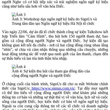
người Nghe có cơ hội tiếp xúc và trải nghiệm ngôn ngữ ký hiệu
cũng như hiểu sâu hơn về văn hóa Điếc.
Ảnh 3: Workshop dạy ngôn ngữ ký hiệu do SignUs và
Trung tâm đào tạo Ngôn ngữ ký hiệu Hà Nội tổ chức
Vào ngày 22/06, dự án đã tổ chức thành công sự kiện Talkshow kết
hợp Triển lãm "Cảm Hình", thu hút hơn 150 người tham dự, bao
gồm cả cộng đồng người Nghe và người Điếc. Sự kiện đã tạo
không gian kết nối đa chiều - nơi cả hai cộng đồng cùng nhau lắng
“nhìn”, sẻ chia và cảm nhận thông qua những câu chuyện, những
hoạt động tương tác để vượt qua ranh giới của âm thanh, chạm đến
sự thấu hiểu và lan tỏa tinh thần hòa nhập.
Ảnh 4: Sự kiện thu hút của tham gia đông đảo của
cộng đồng người Nghe và người Điếc
Ở chặng cuối của hành trình, SignUs đã cho ra mắt Website chính
thức của SignUs:
https://www.signus.com.vn/
. Tại đây mọi người
có thể tìm hiểu về cộng đồng người Điếc như khám phá những
thông tin cơ bản và những sự thật thú vị về văn hóa, lịch sử và cuộc
sống của người Điếc, học kiến thức cơ bản về ngôn ngữ ký hiệu.
Ngoài ra còn cung cấp thông tin về các tổ chức và doanh nghiệp