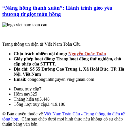
“Nắng hồng thanh xuân”: Hành trình gieo yêu
thương từ giọt máu hồng
Trang thông tin điện tử Việt Nam Toàn Cầu
Chịu trách nhiệm nội dung:
Nguyễn Quốc Tuấn
Giấy phép hoạt động: Trang hoạt động thử nghiệm, chờ
cấp phép của STTTT.
Địa chỉ:
Số 55 Đường Cao Trung 1, Xã Hoài Đức, TP. Hà
Nội, Việt Nam
Email:
congdongtinhnguyen.vn@gmail.com
Đang truy cập
7
Hôm nay
325
Tháng hiện tại
5,448
Tổng lượt truy cập
3,419,186
© Bản quyền thuộc về
Việt Nam Toàn Cầu - Trang thông tin điện tử
tổng hợp
.
Cấm sao chép dưới mọi hình thức nếu không có sự chấp
thuận bằng văn bản.