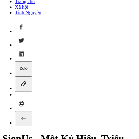
Trang chủ
Xã hội
Tình Nguyện
SignUs - Một Ký Hiệu, Triệu