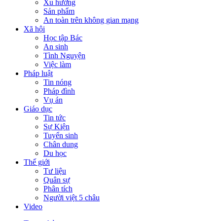
Xu hướng
Sản phẩm
An toàn trên không gian mạng
Xã hội
Học tập Bác
An sinh
Tình Nguyện
Việc làm
Pháp luật
Tin nóng
Pháp đình
Vụ án
Giáo dục
Tin tức
Sự Kiện
Tuyển sinh
Chân dung
Du học
Thế giới
Tư liệu
Quân sự
Phân tích
Người việt 5 châu
Video