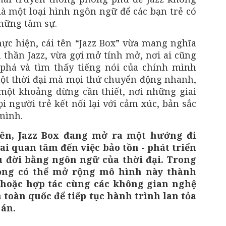
là một loại hình ngôn ngữ để các bạn trẻ có
những tâm sự.
ực hiện, cái tên “Jazz Box” vừa mang nghĩa
h thần Jazz, vừa gợi mở tính mở, nơi ai cũng
phá và tìm thấy tiếng nói của chính mình
ột thời đại mà mọi thứ chuyển động nhanh,
một khoảng dừng cần thiết, nơi những giai
i người trẻ kết nối lại với cảm xúc, bản sắc
mình.
ên, Jazz Box đang mở ra một hướng đi
i quan tâm đến việc bảo tồn - phát triển
âu đời bằng ngôn ngữ của thời đại. Trong
ọng có thể mở rộng mô hình này thành
 hoặc hợp tác cùng các không gian nghệ
n toàn quốc để tiếp tục hành trình lan tỏa
án.