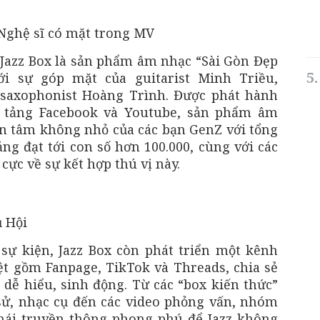
Jazz Box là sản phẩm âm nhạc “Sài Gòn Đẹp
với sự góp mặt của guitarist Minh Triều,
 saxophonist Hoàng Trình. Được phát hành
n tảng Facebook và Youtube, sản phẩm âm
n tâm không nhỏ của các bạn GenZ với tổng
ng đạt tới con số hơn 100.000, cùng với các
 cực về sự kết hợp thú vị này.
sự kiện, Jazz Box còn phát triển một kênh
t gồm Fanpage, TikTok và Threads, chia sẻ
 dễ hiểu, sinh động. Từ các “box kiến thức”
h sử, nhạc cụ đến các video phỏng vấn, nhóm
thái truyền thông phong phú để Jazz không