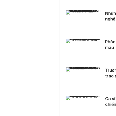
Những khoảnh khắc ấn tượng trong chương trình nghệ thuật chính luận 'Tổ quốc trong tim'
Những
nghệ 
Phòng tổ chức cán bộ hưởng ứng ngày hội Hiến máu Tình Nguyện “Giọt Hồng Người Chiến Sĩ”
Phòng
máu T
Trương Phúc Thảo Ngọc – Âm nhạc trở thành sứ giả trao gửi yêu thương
Trươn
trao 
Ca sĩ Lan Quỳnh xúc động khi được nhập vai thành chiến sĩ A16 Nguyễn Thị Lợi
Ca sĩ
chiến