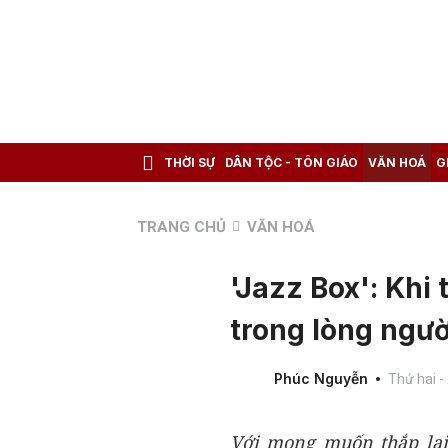
THỜI SỰ
DÂN TỘC - TÔN GIÁO
VĂN HOÁ
G
TRANG CHỦ
VĂN HOÁ
'Jazz Box': Khi
trong lòng người
Phúc Nguyễn
Thứ hai -
Với mong muốn thắp lại 