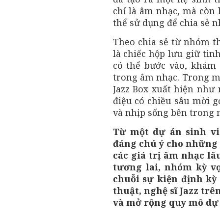
chỉ là âm nhạc, mà còn 
thể sử dụng để chia sẻ 
Theo chia sẻ từ nhóm th
là chiếc hộp lưu giữ tin
có thể bước vào, khám 
trong âm nhạc. Trong m
Jazz Box xuất hiện như 
điệu có chiều sâu mời gọ
và nhịp sống bên trong 
Từ một dự án sinh vi
đáng chú ý cho những a
các giá trị âm nhạc l
tương lai, nhóm kỳ v
chuỗi sự kiện định kỳ
thuật, nghệ sĩ Jazz trê
và mở rộng quy mô dự 