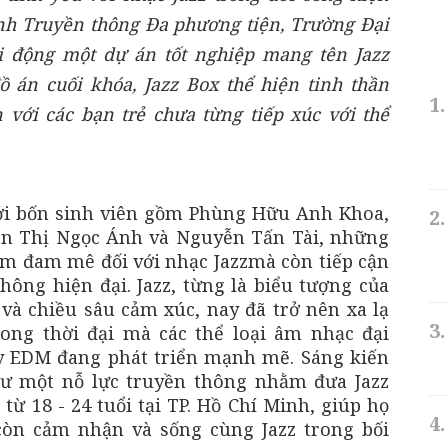
nh Truyền thông Đa phương tiện, Trường Đại
 động một dự án tốt nghiệp mang tên Jazz
ồ án cuối khóa, Jazz Box thể hiện tinh thần
với các bạn trẻ chưa từng tiếp xúc với thể
ởi bốn sinh viên gồm Phùng Hữu Anh Khoa,
n Thị Ngọc Ánh và Nguyễn Tấn Tài, những
ềm đam mê đối với nhạc Jazzmà còn tiếp cận
hông hiện đại. Jazz, từng là biểu tượng của
và chiều sâu cảm xúc, nay đã trở nên xa lạ
rong thời đại mà các thể loại âm nhạc đại
y EDM đang phát triển mạnh mẽ. Sáng kiến
hư một nỗ lực truyền thông nhằm đưa Jazz
 từ 18 - 24 tuổi tại TP. Hồ Chí Minh, giúp họ
còn cảm nhận và sống cùng Jazz trong bối