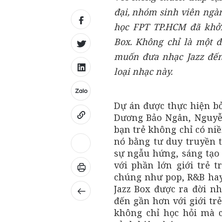
đại, nhóm sinh viên ngà
học FPT TP.HCM đã khởi
Box. Không chỉ là một đ
muốn đưa nhạc Jazz đến 
loại nhạc này.
Dự án được thực hiện b
Dương Bảo Ngân, Nguyễ
bạn trẻ không chỉ có ni
nó bằng tư duy truyền t
sự ngẫu hứng, sáng tạo 
với phần lớn giới trẻ t
chúng như pop, R&B ha
Jazz Box được ra đời n
đến gần hơn với giới trẻ
không chỉ học hỏi mà 