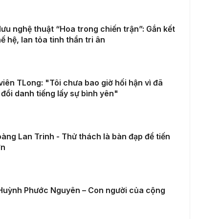
lưu nghệ thuật “Hoa trong chiến trận”: Gắn kết
hế hệ, lan tỏa tinh thần tri ân
viên TLong: "Tôi chưa bao giờ hối hận vì đã
đổi danh tiếng lấy sự bình yên"
àng Lan Trinh - Thử thách là bàn đạp để tiến
ơn
Huỳnh Phước Nguyên – Con người của cộng