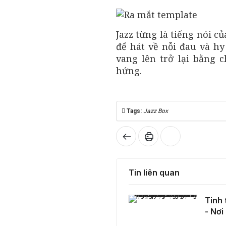
Jazz từng là tiếng nói c
để hát về nỗi đau và hy
vang lên trở lại bằng 
hứng.
Tags:
Jazz Box
Tin liên quan
Tinh thần võ Việt sống dậy trong thế hệ trẻ hôm nay - Nơi âm nhạc và bản sắc cùng hòa nhịp
Tinh 
- Nơi