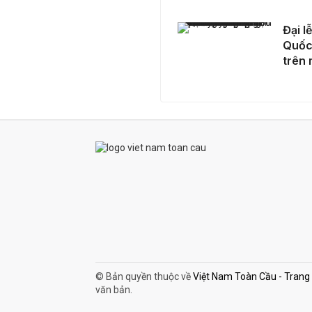
Đại lễ kỷ niệm 80 năm Cách mạng Tháng Tám & Quốc khánh 2/9 lần đầu tiên được chiếu trực tiếp trên màn ảnh rộng và hoàn toàn miễn phí
Đại 
Quốc 
trên 
© Bản quyền thuộc về
Việt Nam Toàn Cầu - Trang th
văn bản.