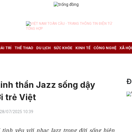
IẢI TRÍ
THỂ THAO
DU LỊCH
SỨC KHỎE
KINH TẾ
CÔNG NGHỆ
XÃ HỘI
Đ
 tinh thần Jazz sống dậy
 trẻ Việt
 28/07/2025 10:39
tình yêu với nhạc Jazz trong đời sống hiện