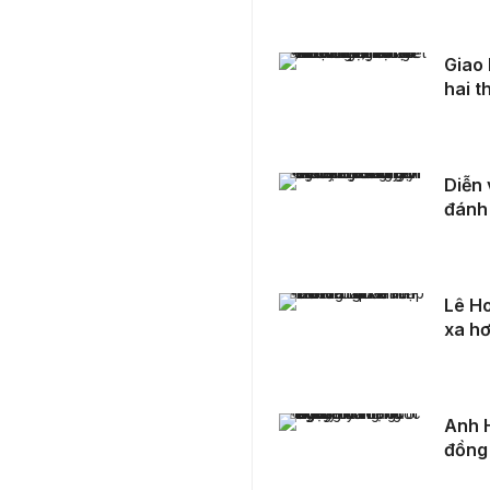
Giao lưu nghệ thuật “Hoa trong chiến trận”: Gắn kết hai thế hệ, lan tỏa tinh thần tri ân
Giao 
hai t
Diễn viên TLong: "Tôi chưa bao giờ hối hận vì đã đánh đổi danh tiếng lấy sự bình yên"
Diễn 
đánh 
Lê Hoàng Lan Trinh - Thử thách là bàn đạp để tiến xa hơn
Lê Ho
xa h
Anh Huỳnh Phước Nguyên – Con người của cộng đồng
Anh 
đồng