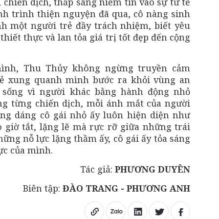
chiến dịch, thắp sáng niềm tin vào sự tử tế
ành trình thiện nguyện đã qua, cô nàng sinh
h một người trẻ đầy trách nhiệm, biết yêu
iết thực và lan tỏa giá trị tốt đẹp đến cộng
mình, Thu Thủy không ngừng truyền cảm
ẻ xung quanh mình bước ra khỏi vùng an
 sống vì người khác bằng hành động nhỏ
ng từng chiến dịch, mỗi ánh mắt của người
ng dáng cô gái nhỏ ấy luôn hiện diện như
giờ tắt, lặng lẽ mà rực rỡ giữa những trái
ững nỗ lực lặng thầm ấy, cô gái ấy tỏa sáng
ực của mình.
Tác giả:
PHƯƠNG DUYÊN
Biên tập:
ĐÀO TRANG - PHƯƠNG ANH