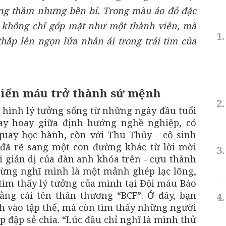
ng thầm nhưng bền bỉ. Trong màu áo đỏ đặc
 không chỉ góp mặt như một thành viên, mà
thắp lên ngọn lửa nhân ái trong trái tim của
hiến máu trở thành sứ mệnh
 hình lý tưởng sống từ những ngày đầu tuổi
oay hoay giữa định hướng nghề nghiệp, có
uay học hành, còn với Thu Thủy - cô sinh
 đã rẽ sang một con đường khác từ lời mời
i giản dị của đàn anh khóa trên - cựu thành
từng nghĩ mình là một mảnh ghép lạc lõng,
ìm thấy lý tưởng của mình tại Đội máu Báo
ằng cái tên thân thương “BCF”. Ở đây, bạn
 vào tập thể, mà còn tìm thấy những người
 đập sẻ chia. “Lúc đầu chỉ nghĩ là mình thử