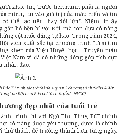
ười khác tin, trước tiên mình phải là người
của mình, tin vào giá trị của máu hiến và tin
có thể tạo nên thay đổi lớn”. Niềm tin ấy
 gắn bó bền bỉ với Đội, mà còn đưa cô nàng
hững cột mốc đáng tự hào. Trong năm 2024,
ội viên xuất sắc tại chương trình “Trái tim
ằng khen của Viện Huyết học – Truyền máu
Việt Nam vì đã có những đóng góp tích cực
u nhân đạo.
 Đức Tứ xuất sắc trở thành Á quân 2 chương trình “Miss & Mr
 trang” do Đội máu Báo chí tổ chức (Ảnh: NVCC)
chương đẹp nhất của tuổi trẻ
hành trình thì với Ngô Thu Thủy, BCF chính
 nơi cô nàng được yêu thương, được là chính
i thử thách để trưởng thành hơn từng ngày.