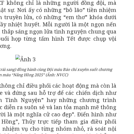
CF không chỉ là những người đồng đội, mà
ật sự. Nơi ấy có những “bô lão” tiền nhiệm
m truyền lửa, có những “em thơ” khóa dưới
ầy nhiệt huyết. Mỗi người là một ngọn nến
 thắp sáng ngọn lửa tình nguyện chung qua
buổi họp từng tấm hình Tết được chụp vội
ơng.
trái sang) đồng hành cùng Đội máu Báo chí xuyên suốt chương
ến máu “Nắng Hồng 2025” (Ảnh: NVCC)
không chỉ điều phối các hoạt động mà còn là
e và đứng sau hỗ trợ để các chiến dịch như
im Tình Nguyện” hay những chương trình
c diễn ra suôn sẻ và lan tỏa mạnh mẽ thông
i là một nghĩa cử cao đẹp”. Điển hình như
 Hồng”, Thủy trực tiếp tham gia điều phối
a nhiệm vụ cho từng nhóm nhỏ, rà soát nội