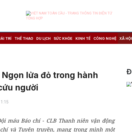
IẢI TRÍ
THỂ THAO
DU LỊCH
SỨC KHỎE
KINH TẾ
CÔNG NGHỆ
XÃ HỘI
Đ
 Ngọn lửa đỏ trong hành
cứu người
11:15
Đội máu Báo chí - CLB Thanh niên vận động
chí và Tuyên truyền, mang trong mình một