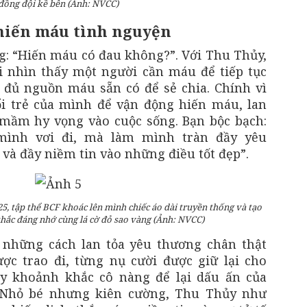
đồng đội kề bên (Ảnh: NVCC)
hiến máu tình nguyện
g: “Hiến máu có đau không?”. Với Thu Thủy,
i nhìn thấy một người cần máu để tiếp tục
đủ nguồn máu sẵn có để sẻ chia. Chính vì
ổi trẻ của mình để vận động hiến máu, lan
 mầm hy vọng vào cuộc sống. Bạn bộc bạch:
mình vơi đi, mà làm mình tràn đầy yêu
và đầy niềm tin vào những điều tốt đẹp”.
5, tập thể BCF khoác lên mình chiếc áo dài truyền thống và tạo
ắc đáng nhớ cùng lá cờ đỏ sao vàng (Ảnh: NVCC)
 những cách lan tỏa yêu thương chân thật
ợc trao đi, từng nụ cười được giữ lại cho
ấy khoảnh khắc cô nàng để lại dấu ấn của
 Nhỏ bé nhưng kiên cường, Thu Thủy như