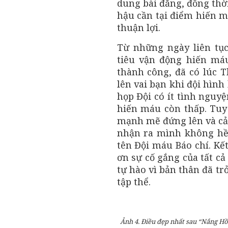
dung bài đăng, đồng thời
hậu cần tại điểm hiến m
thuận lợi.
Từ những ngày liên tục
tiêu vận động hiến má
thành công, đã có lúc 
lên vai bạn khi đội hình
họp Đội có ít tình nguyệ
hiến máu còn thấp. Tuy
mạnh mẽ đứng lên và cảm
nhận ra mình không hề 
tên Đội máu Báo chí. Kế
ơn sự cố gắng của tất cả
tự hào vì bản thân đã t
tập thể.
Ảnh 4. Điều đẹp nhất sau “Nắng H