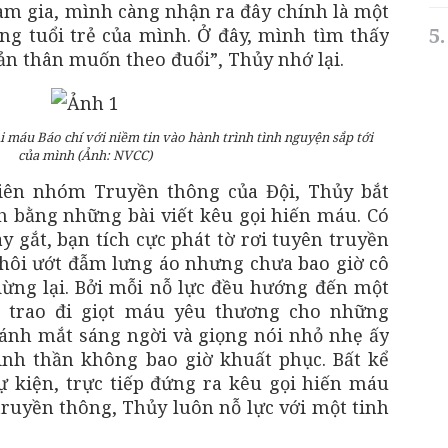
am gia, mình càng nhận ra đây chính là một
ng tuổi trẻ của mình. Ở đây, mình tìm thấy
ản thân muốn theo đuổi”, Thủy nhớ lại.
 máu Báo chí với niềm tin vào hành trình tình nguyện sắp tới
của mình (Ảnh: NVCC)
viên nhóm Truyền thông của Đội, Thủy bắt
 bằng những bài viết kêu gọi hiến máu. Có
 gắt, bạn tích cực phát tờ rơi tuyên truyền
hôi ướt đẫm lưng áo nhưng chưa bao giờ cô
ừng lại. Bởi mỗi nỗ lực đều hướng đến một
à trao đi giọt máu yêu thương cho những
ánh mắt sáng ngời và giọng nói nhỏ nhẹ ấy
tinh thần không bao giờ khuất phục. Bất kể
sự kiện, trực tiếp đứng ra kêu gọi hiến máu
ruyền thông, Thủy luôn nỗ lực với một tinh