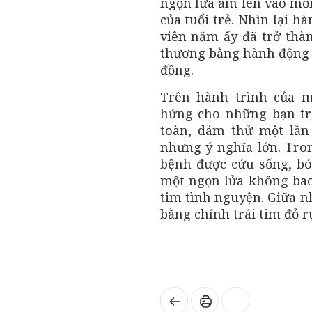
ngọn lửa ấm len vào mỗi 
của tuổi trẻ. Nhìn lại h
viên năm ấy đã trở thàn
thương bằng hành động th
đồng.
Trên hành trình của 
hứng cho những bạn tr
toàn, dám thử một lần
nhưng ý nghĩa lớn. Tro
bệnh được cứu sống, bó
một ngọn lửa không bao 
tim tình nguyện. Giữa nh
bằng chính trái tim đỏ r