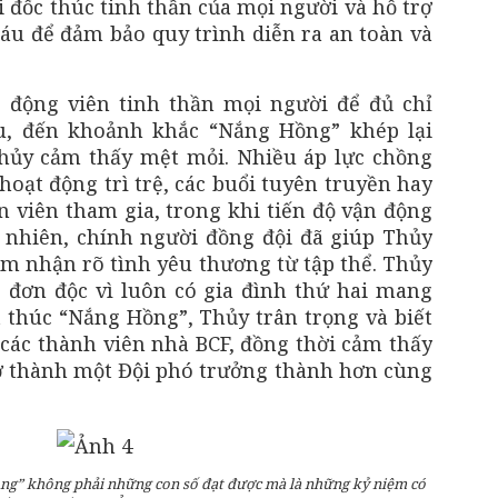
 đốc thúc tinh thần của mọi người và hỗ trợ
áu để đảm bảo quy trình diễn ra an toàn và
 động viên tinh thần mọi người để đủ chỉ
u, đến khoảnh khắc “Nắng Hồng” khép lại
Thủy cảm thấy mệt mỏi. Nhiều áp lực chồng
 hoạt động trì trệ, các buổi tuyên truyền hay
n viên tham gia, trong khi tiến độ vận động
 nhiên, chính người đồng đội đã giúp Thủy
 nhận rõ tình yêu thương từ tập thể. Thủy
đơn độc vì luôn có gia đình thứ hai mang
t thúc “Nắng Hồng”, Thủy trân trọng và biết
 các thành viên nhà BCF, đồng thời cảm thấy
rở thành một Đội phó trưởng thành hơn cùng
ồng” không phải những con số đạt được mà là những kỷ niệm có