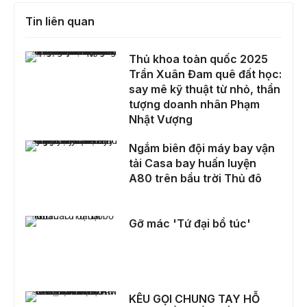
Tin liên quan
Thủ khoa toàn quốc 2025 Trần Xuân Đam quê đất học: say mê kỹ thuật từ nhỏ, thần tượng doanh nhân Phạm Nhật Vượng
Thủ khoa toàn quốc 2025
Trần Xuân Đam quê đất học:
say mê kỹ thuật từ nhỏ, thần
tượng doanh nhân Phạm
Nhật Vượng
Ngắm biên đội máy bay vận tải Casa bay huấn luyện A80 trên bầu trời Thủ đô
Ngắm biên đội máy bay vận
tải Casa bay huấn luyện
A80 trên bầu trời Thủ đô
Gỡ mác 'Tứ đại bổ túc'
Gỡ mác 'Tứ đại bổ túc'
KÊU GỌI CHUNG TAY HỖ TRỢ KHẨN CẤP ĐỒNG BÀO NGHỆ AN SAU BÃO WIPHA
KÊU GỌI CHUNG TAY HỖ