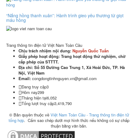
“Nắng hồng thanh xuân”: Hành trình gieo yêu thương từ giọt
máu hồng
Trang thông tin điện tử Việt Nam Toàn Cầu
Chịu trách nhiệm nội dung:
Nguyễn Quốc Tuấn
Giấy phép hoạt động: Trang hoạt động thử nghiệm, chờ
cấp phép của STTTT.
Địa chỉ:
Số 55 Đường Cao Trung 1, Xã Hoài Đức, TP. Hà
Nội, Việt Nam
Email:
congdongtinhnguyen.vn@gmail.com
Đang truy cập
3
Hôm nay
299
Tháng hiện tại
6,052
Tổng lượt truy cập
3,419,790
© Bản quyền thuộc về
Việt Nam Toàn Cầu - Trang thông tin điện tử
tổng hợp
.
Cấm sao chép dưới mọi hình thức nếu không có sự chấp
thuận bằng văn bản.