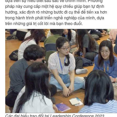
dựa trên sự hiểu biết sâu sắc về chính mình. Phương
pháp này cung cấp một hệ quy chiếu giúp bạn tự định
hướng, xác định rõ những bước đi cụ thể để tiến xa hơn
trong hành trình phát triển nghề nghiệp của mình, dựa
trên những giá trị cốt lõi mà bạn theo đuổi.
Các đại biểu trao đổi tại Leadership Conference 2023