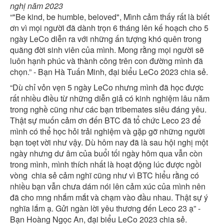
nghị năm 2023
“"Be kind, be humble, beloved", Mình cảm thấy rất là biết
ơn vì mọi người đã dành trọn 6 tháng lên kế hoạch cho 5
ngày LeCo diễn ra với những ấn tượng khó quên trong
quãng đời sinh viên của mình. Mong rằng mọi người sẽ
luôn hạnh phúc và thành công trên con đường mình đã
chọn.” - Bạn Hà Tuấn Minh, đại biểu LeCo 2023 chia sẻ.
“Dù chỉ vỏn vẹn 5 ngày LeCo nhưng mình đã học được
rất nhiều điều từ những diễn giả có kinh nghiệm lâu năm
trong nghề cũng như các bạn tribemates siêu đáng yêu.
Thật sự muốn cảm ơn đến BTC đã tổ chức Leco 23 để
mình có thể học hỏi trải nghiệm và gặp gỡ những người
bạn toẹt vời như vậy. Dù hôm nay đã là sau hội nghị một
ngày nhưng dư âm của buổi tối ngày hôm qua vẫn còn
trong mình, mình thích nhất là hoạt động lúc được ngồi
vòng chia sẻ cảm nghĩ cũng như vì BTC hiểu rằng có
nhiều bạn vẫn chưa dám nói lên cảm xúc của mình nên
đã cho mng nhắm mắt và chạm vào đầu nhau. Thật sự ý
nghĩa lắm ạ. Gửi ngàn lời yêu thương đến Leco 23 ạ” -
Bạn Hoàng Ngọc An, đại biểu LeCo 2023 chia sẻ.