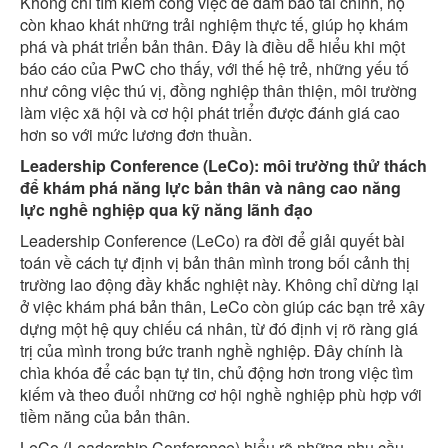
Không chỉ tìm kiếm công việc để đảm bảo tài chính, họ
còn khao khát những trải nghiệm thực tế, giúp họ khám
phá và phát triển bản thân. Đây là điều dễ hiểu khi một
báo cáo của PwC cho thấy, với thế hệ trẻ, những yếu tố
như công việc thú vị, đồng nghiệp thân thiện, môi trường
làm việc xã hội và cơ hội phát triển được đánh giá cao
hơn so với mức lương đơn thuần.
Leadership Conference (LeCo): môi trường thử thách
để khám phá năng lực bản thân và nâng cao năng
lực nghề nghiệp qua kỹ năng lãnh đạo
Leadership Conference (LeCo) ra đời để giải quyết bài
toán về cách tự định vị bản thân mình trong bối cảnh thị
trường lao động đầy khắc nghiệt này. Không chỉ dừng lại
ở việc khám phá bản thân, LeCo còn giúp các bạn trẻ xây
dựng một hệ quy chiếu cá nhân, từ đó định vị rõ ràng giá
trị của mình trong bức tranh nghề nghiệp. Đây chính là
chìa khóa để các bạn tự tin, chủ động hơn trong việc tìm
kiếm và theo đuổi những cơ hội nghề nghiệp phù hợp với
tiềm năng của bản thân.
LeCo (Leadership Conference) hiểu rõ những nhu cầu