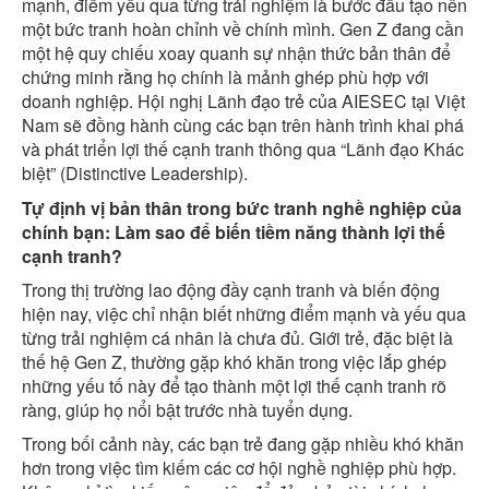
mạnh, điểm yếu qua từng trải nghiệm là bước đầu tạo nên
một bức tranh hoàn chỉnh về chính mình. Gen Z đang cần
một hệ quy chiếu xoay quanh sự nhận thức bản thân để
chứng minh rằng họ chính là mảnh ghép phù hợp với
doanh nghiệp. Hội nghị Lãnh đạo trẻ của AIESEC tại Việt
Nam sẽ đồng hành cùng các bạn trên hành trình khai phá
và phát triển lợi thế cạnh tranh thông qua “Lãnh đạo Khác
biệt” (Distinctive Leadership).
Tự định vị bản thân trong bức tranh nghề nghiệp của
chính bạn: Làm sao để biến tiềm năng thành lợi thế
cạnh tranh?
Trong thị trường lao động đầy cạnh tranh và biến động
hiện nay, việc chỉ nhận biết những điểm mạnh và yếu qua
từng trải nghiệm cá nhân là chưa đủ. Giới trẻ, đặc biệt là
thế hệ Gen Z, thường gặp khó khăn trong việc lắp ghép
những yếu tố này để tạo thành một lợi thế cạnh tranh rõ
ràng, giúp họ nổi bật trước nhà tuyển dụng.
Trong bối cảnh này, các bạn trẻ đang gặp nhiều khó khăn
hơn trong việc tìm kiếm các cơ hội nghề nghiệp phù hợp.