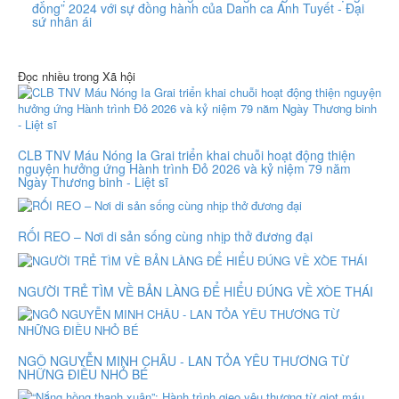
đồng” 2024 với sự đồng hành của Danh ca Ánh Tuyết - Đại
sứ nhân ái
Đọc nhiều trong Xã hội
CLB TNV Máu Nóng Ia Grai triển khai chuỗi hoạt động thiện
nguyện hưởng ứng Hành trình Đỏ 2026 và kỷ niệm 79 năm
Ngày Thương binh - Liệt sĩ
RỐI REO – Nơi di sản sống cùng nhịp thở đương đại
NGƯỜI TRẺ TÌM VỀ BẢN LÀNG ĐỂ HIỂU ĐÚNG VỀ XÒE THÁI
NGÔ NGUYỄN MINH CHÂU - LAN TỎA YÊU THƯƠNG TỪ
NHỮNG ĐIỀU NHỎ BÉ