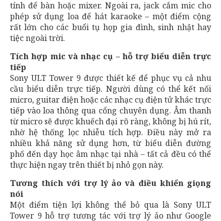
tính để bàn hoặc mixer. Ngoài ra, jack cắm mic cho
phép sử dụng loa để hát karaoke – một điểm cộng
rất lớn cho các buổi tụ họp gia đình, sinh nhật hay
tiệc ngoài trời.
Tích hợp mic và nhạc cụ – hỗ trợ biểu diễn trực
tiếp
Sony ULT Tower 9 được thiết kế để phục vụ cả nhu
cầu biểu diễn trực tiếp. Người dùng có thể kết nối
micro, guitar điện hoặc các nhạc cụ điện tử khác trực
tiếp vào loa thông qua cổng chuyên dụng. Âm thanh
từ micro sẽ được khuếch đại rõ ràng, không bị hú rít,
nhờ hệ thống lọc nhiễu tích hợp. Điều này mở ra
nhiều khả năng sử dụng hơn, từ biểu diễn đường
phố đến dạy học âm nhạc tại nhà – tất cả đều có thể
thực hiện ngay trên thiết bị nhỏ gọn này.
Tương thích với trợ lý ảo và điều khiển giọng
nói
Một điểm tiện lợi không thể bỏ qua là Sony ULT
Tower 9 hỗ trợ tương tác với trợ lý ảo như Google