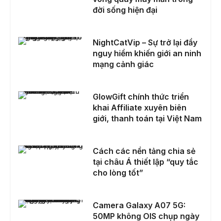
đời sống hiện đại
NightCatVip – Sự trở lại đầy nguy hiểm khiến giới an ninh mạng cảnh giác
NightCatVip – Sự trở lại đầy
nguy hiểm khiến giới an ninh
mạng cảnh giác
GlowGift chính thức triển khai Affiliate xuyên biên giới, thanh toán tại Việt Nam
GlowGift chính thức triển
khai Affiliate xuyên biên
giới, thanh toán tại Việt Nam
Cách các nền tảng chia sẻ tại châu Á thiết lập “quy tắc cho lòng tốt”
Cách các nền tảng chia sẻ
tại châu Á thiết lập “quy tắc
cho lòng tốt”
Camera Galaxy A07 5G: 50MP không OIS chụp ngày đêm ra sao, chế độ chân dung 2MP có hữu ích không?
Camera Galaxy A07 5G:
50MP không OIS chụp ngày