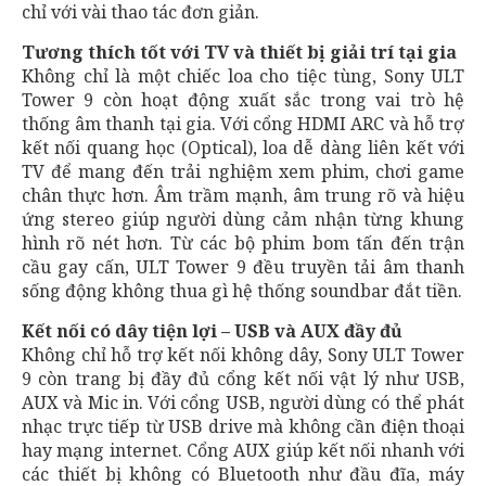
chỉ với vài thao tác đơn giản.
Tương thích tốt với TV và thiết bị giải trí tại gia
Không chỉ là một chiếc loa cho tiệc tùng, Sony ULT
Tower 9 còn hoạt động xuất sắc trong vai trò hệ
thống âm thanh tại gia. Với cổng HDMI ARC và hỗ trợ
kết nối quang học (Optical), loa dễ dàng liên kết với
TV để mang đến trải nghiệm xem phim, chơi game
chân thực hơn. Âm trầm mạnh, âm trung rõ và hiệu
ứng stereo giúp người dùng cảm nhận từng khung
hình rõ nét hơn. Từ các bộ phim bom tấn đến trận
cầu gay cấn, ULT Tower 9 đều truyền tải âm thanh
sống động không thua gì hệ thống soundbar đắt tiền.
Kết nối có dây tiện lợi – USB và AUX đầy đủ
Không chỉ hỗ trợ kết nối không dây, Sony ULT Tower
9 còn trang bị đầy đủ cổng kết nối vật lý như USB,
AUX và Mic in. Với cổng USB, người dùng có thể phát
nhạc trực tiếp từ USB drive mà không cần điện thoại
hay mạng internet. Cổng AUX giúp kết nối nhanh với
các thiết bị không có Bluetooth như đầu đĩa, máy