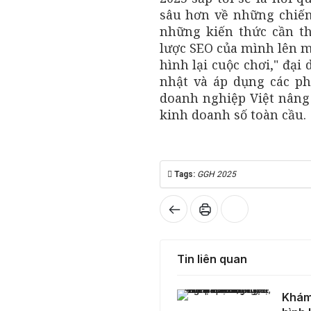
sâu hơn về những chiến
những kiến thức cần th
lược SEO của mình lên m
hình lại cuộc chơi," đại
nhật và áp dụng các p
doanh nghiệp Việt nâng
kinh doanh số toàn cầu.
Tags:
GGH 2025
Tin liên quan
Khám phá công nghệ hiển thị vượt trội trên màn hình LG: Sắc nét, mượt mà và bền bỉ
Khám 