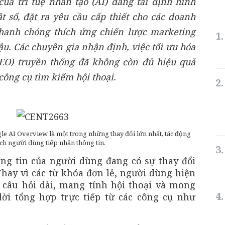
ủa trí tuệ nhân tạo (AI) đang tái định hình
t số, đặt ra yêu cầu cấp thiết cho các doanh
hanh chóng thích ứng chiến lược marketing
u. Các chuyên gia nhận định, việc tối ưu hóa
EO) truyền thống đã không còn đủ hiệu quả
 công cụ tìm kiếm hội thoại.
ogle AI Overview là một trong những thay đổi lớn nhất, tác động
ch người dùng tiếp nhận thông tin.
ng tin của người dùng đang có sự thay đổi
hay vì các từ khóa đơn lẻ, người dùng hiện
câu hỏi dài, mang tính hội thoại và mong
lời tổng hợp trực tiếp từ các công cụ như