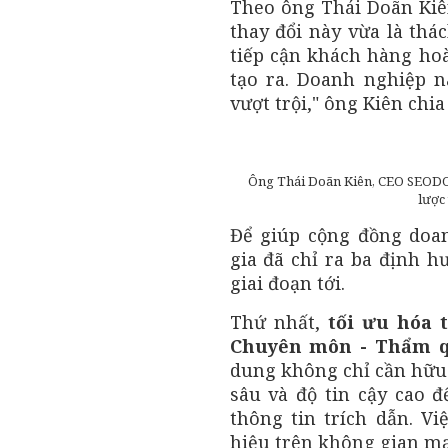
Theo ông Thái Doãn Kiê
thay đổi này vừa là thác
tiếp cận khách hàng hoà
tạo ra. Doanh nghiệp n
vượt trội," ông Kiên chia 
Ông Thái Doãn Kiên, CEO SEODO, 
lược
Để giúp cộng đồng doa
gia đã chỉ ra ba định h
giai đoạn tới.
Thứ nhất,
tối ưu hóa 
Chuyên môn - Thẩm qu
dung không chỉ cần hữu
sâu và độ tin cậy cao 
thông tin trích dẫn. V
hiệu trên không gian mạ