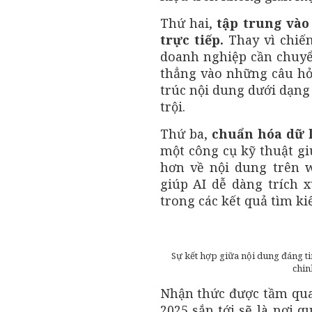
Thứ hai,
tập trung vào
trực tiếp.
Thay vì chiến
doanh nghiệp cần chuyển
thẳng vào những câu hỏi
trúc nội dung dưới dạng
trội.
Thứ ba,
chuẩn hóa dữ l
một công cụ kỹ thuật gi
hơn về nội dung trên w
giúp AI dễ dàng trích x
trong các kết quả tìm k
Sự kết hợp giữa nội dung đáng tin
chin
Nhận thức được tầm qua
2025 sắp tới sẽ là nơi 