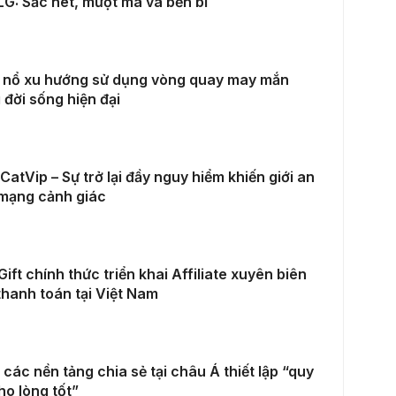
LG: Sắc nét, mượt mà và bền bỉ
 nổ xu hướng sử dụng vòng quay may mắn
 đời sống hiện đại
CatVip – Sự trở lại đầy nguy hiểm khiến giới an
 mạng cảnh giác
ift chính thức triển khai Affiliate xuyên biên
 thanh toán tại Việt Nam
các nền tảng chia sẻ tại châu Á thiết lập “quy
ho lòng tốt”