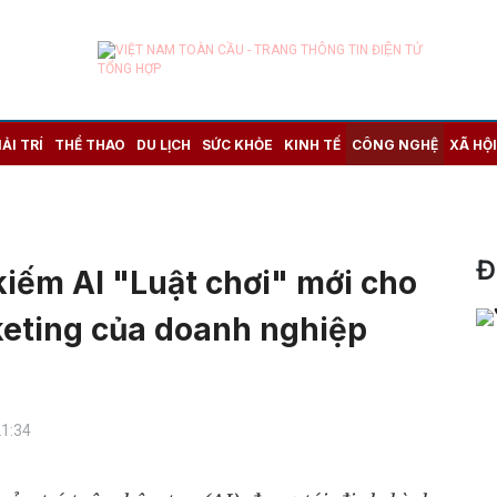
IẢI TRÍ
THỂ THAO
DU LỊCH
SỨC KHỎE
KINH TẾ
CÔNG NGHỆ
XÃ HỘI
Đ
iếm AI "Luật chơi" mới cho
keting của doanh nghiệp
21:34