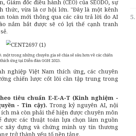
n, Giám đốc điều hành (CEO) của SEODO, sự
h thức, vừa là cơ hội lớn. "Đây là một kênh
n toàn mới thông qua các câu trả lời do AI
ào nắm bắt được sẽ có lợi thế cạnh tranh
sẻ.
một trong những chuyên gia sẽ chia sẻ sâu hơn về các chiến
 thích ứng tại Diễn đàn GGH 2025.
nh nghiệp Việt Nam thích ứng, các chuyên
ướng chiến lược cốt lõi cần tập trung trong
theo tiêu chuẩn E-E-A-T (Kinh nghiệm -
yền - Tin cậy).
Trong kỷ nguyên AI, nội
 ích mà còn phải thể hiện được chuyên môn
để được các thuật toán lựa chọn làm nguồn
iệc xây dựng và chứng minh uy tín thương
ng trở thành yếu tố nền tảng.