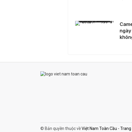
Camera Galaxy A07 5G: 50MP không OIS chụp ngày đêm ra sao, chế độ chân dung 2MP có hữu ích không?
Came
ngày 
khôn
© Bản quyền thuộc về
Việt Nam Toàn Cầu - Trang th