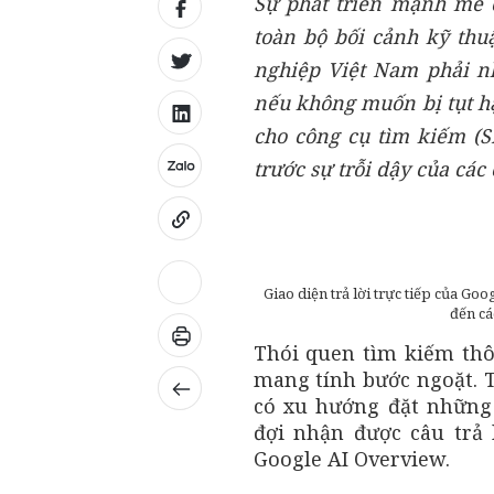
Sự phát triển mạnh mẽ c
toàn bộ bối cảnh kỹ thuậ
nghiệp Việt Nam phải n
nếu không muốn bị tụt hậ
cho công cụ tìm kiếm (S
trước sự trỗi dậy của các
Giao diện trả lời trực tiếp của Go
đến cá
Thói quen tìm kiếm thô
mang tính bước ngoặt. T
có xu hướng đặt những 
đợi nhận được câu trả 
Google AI Overview.