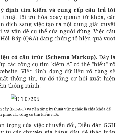
 ý định tìm kiếm và cung cấp câu trả lời
 thuật tối ưu hóa xoay quanh từ khóa, các
 dịch sang việc tạo ra nội dung giải quyết
 và vấn đề cụ thể của người dùng. Việc cấu
 Hỏi-Đáp (Q&A) đang chứng tỏ hiệu quả vượt
iệu có cấu trúc (Schema Markup).
Đây là
úp các công cụ tìm kiếm AI có thể "hiểu" rõ
ebsite. Việc định dạng dữ liệu rõ ràng sẽ
uất thông tin, từ đó tăng cơ hội xuất hiện
iếm thông minh.
 cậy (E-E-A-T) và nền tảng kỹ thuật vững chắc là chìa khóa để
h phục các công cụ tìm kiếm mới.
n trọng của việc chuyển đổi, Diễn đàn GGH
quy tụ các chuyên gia hàng đầu để thảo luận