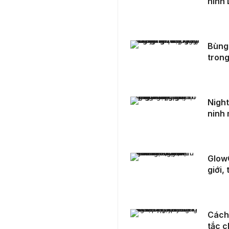
hình 
Bùng nổ xu hướng sử dụng vòng quay may mắn trong đời sống hiện đại
Bùng
trong
NightCatVip – Sự trở lại đầy nguy hiểm khiến giới an ninh mạng cảnh giác
Night
ninh
GlowGift chính thức triển khai Affiliate xuyên biên giới, thanh toán tại Việt Nam
GlowG
giới,
Cách các nền tảng chia sẻ tại châu Á thiết lập “quy tắc cho lòng tốt”
Cách 
tắc c