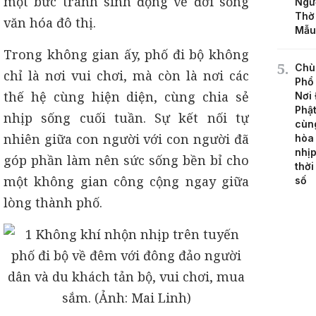
một bức tranh sinh động về đời sống
Ngư
Thờ
văn hóa đô thị.
Mẫu
Trong không gian ấy, phố đi bộ không
Chù
chỉ là nơi vui chơi, mà còn là nơi các
Phổ 
thế hệ cùng hiện diện, cùng chia sẻ
Nơi
Phậ
nhịp sống cuối tuần. Sự kết nối tự
cùn
nhiên giữa con người với con người đã
hòa
nhịp
góp phần làm nên sức sống bền bỉ cho
thời
một không gian công cộng ngay giữa
số
lòng thành phố.