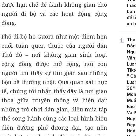
được hạn chế để dành không gian cho
thác
bàn
người đi bộ và các hoạt động cộng
để t
đồng.
xa 
Phố đi bộ hồ Gươm như một điểm hẹn
Tha
cuối tuần quen thuộc của người dân
Đồn
Ngu
Thủ đô – nơi không gian sinh hoạt
Văn
cộng đồng được mở rộng, nơi con
Lươ
Tikt
người tìm thấy sự thư giãn sau những
" C
bộn bề thường nhật. Qua quan sát thực
Lươ
36" 
tế, chúng tôi nhận thấy đây là nơi giao
Mon
thoa giữa truyền thống và hiện đại:
Muố
Bảo
những trò chơi dân gian, điệu múa tập
Và 
thể song hành cùng các loại hình biểu
Huy
Đẹp
diễn đường phố đương đại, tạo nên
Hoá