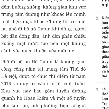
ng
đêm buông xuống, không gian khu vực
trung tâm dường như khoác lên mình
Điể
một diện mạo khác. Chúng tôi có mặt
hẹn
cuố
tại phố đi bộ hồ Gươm khi dòng người
tuần
bắt đầu đông dần, ánh đèn phản chiếu
Phố 
bộ -
xuống mặt nước tạo nên một khung
gia
cảnh vừa quen thuộc, vừa mới mẻ.
tho
giữ
Phố đi bộ hồ Hồ Gươm là không gian
truy
thố
công cộng nằm tại trung tâm Thủ đô
và h
Hà Nội, được tổ chức thí điểm từ năm
đại
2016 và duy trì vào các tối cuối tuần.
Lê
Khu vực này bao gồm tuyến đường
Hoà
quanh hồ Hoàn Kiếm và một số tuyến
Lan
Trin
phố lân cận, nơi phương tiện cơ giới
Thử