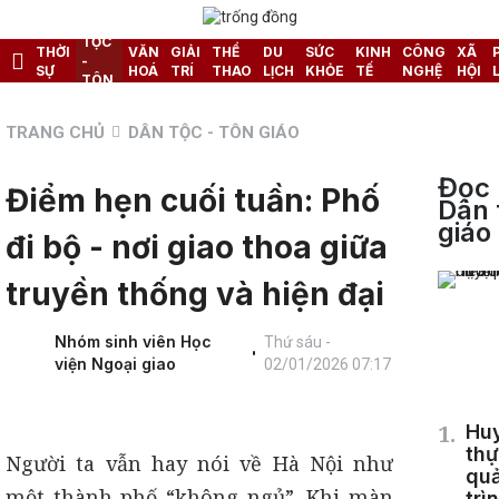
DÂN
TỘC
THỜI
VĂN
GIẢI
THỂ
DU
SỨC
KINH
CÔNG
XÃ
-
SỰ
HOÁ
TRÍ
THAO
LỊCH
KHỎE
TẾ
NGHỆ
HỘI
TÔN
GIÁO
TRANG CHỦ
DÂN TỘC - TÔN GIÁO
Đọc 
Điểm hẹn cuối tuần: Phố
Dân 
giáo
đi bộ - nơi giao thoa giữa
truyền thống và hiện đại
Nhóm sinh viên Học
Thứ sáu -
viện Ngoại giao
02/01/2026 07:17
Hu
thự
Người ta vẫn hay nói về Hà Nội như
qu
một thành phố “không ngủ”. Khi màn
trì