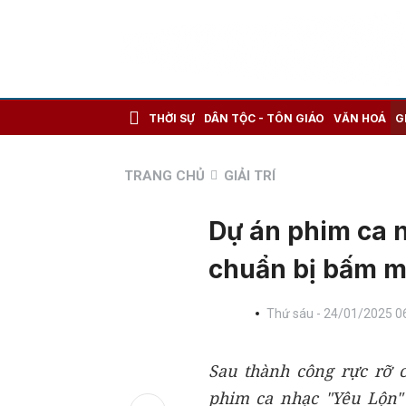
THỜI SỰ
DÂN TỘC - TÔN GIÁO
VĂN HOÁ
G
TRANG CHỦ
GIẢI TRÍ
Dự án phim ca 
chuẩn bị bấm 
Thứ sáu - 24/01/2025 0
Sau thành công rực rỡ c
phim ca nhạc "Yêu Lộn"