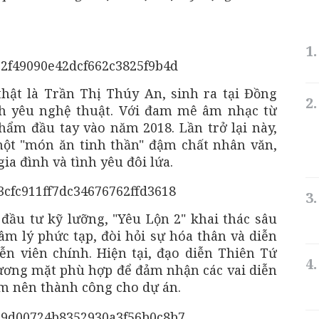
ật là Trần Thị Thúy An, sinh ra tại Đồng
nh yêu nghệ thuật. Với đam mê âm nhạc từ
hẩm đầu tay vào năm 2018. Lần trở lại này,
ột "món ăn tinh thần" đậm chất nhân văn,
a đình và tình yêu đôi lứa.
đầu tư kỹ lưỡng, "Yêu Lộn 2" khai thác sâu
m lý phức tạp, đòi hỏi sự hóa thân và diễn
iễn viên chính. Hiện tại, đạo diễn Thiên Tứ
ơng mặt phù hợp để đảm nhận các vai diễn
m nên thành công cho dự án.