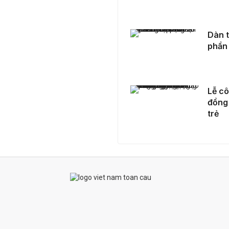
Dàn thí sinh Miss Earth Vietnam 2025 tỏa sáng tại phần thi phụ
Dàn t
phần 
Lễ công bố dự án phim ngắn CJ 2025: Thêm cố vấn đồng hành, mở rộng bệ phóng cho thế hệ đạo diễn trẻ
Lễ cô
đồng 
trẻ