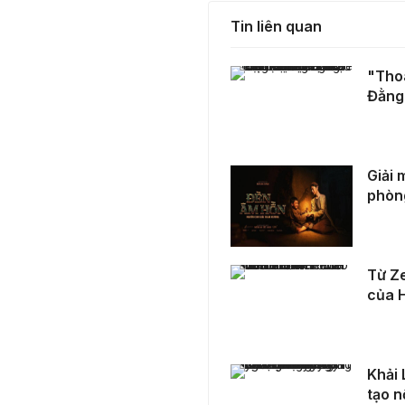
Tin liên quan
"Thoát Xác" Web Drama Giật Gân Hé Lộ Sự Thật Đằng Sau Những Chiếc Mặt Nạ
"Tho
Đằng
Giải mã Bộ phim Đèn Âm Hồn: Top 1 doanh thu phòng vé dịp Tết nguyên đán 2025
Giải 
phòn
Từ Zero tới Hero và hành trình theo đuổi đam mê của Hero Osin
Từ Ze
của 
Khải Lốc Xoáy: Chàng CEO trẻ và hành trình sáng tạo nội dung đầy cảm hứng
Khải 
tạo n