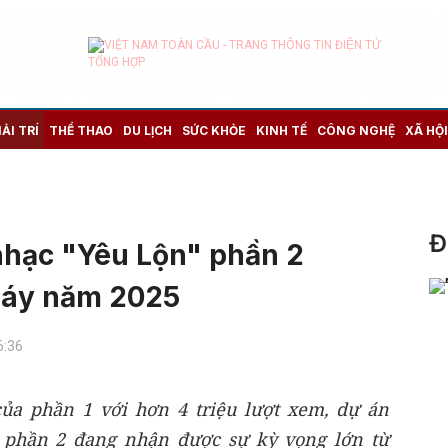
IẢI TRÍ
THỂ THAO
DU LỊCH
SỨC KHỎE
KINH TẾ
CÔNG NGHỆ
XÃ HỘI
Đ
nhạc "Yêu Lộn" phần 2
máy năm 2025
6:36
ủa phần 1 với hơn 4 triệu lượt xem, dự án
 phần 2 đang nhận được sự kỳ vọng lớn từ