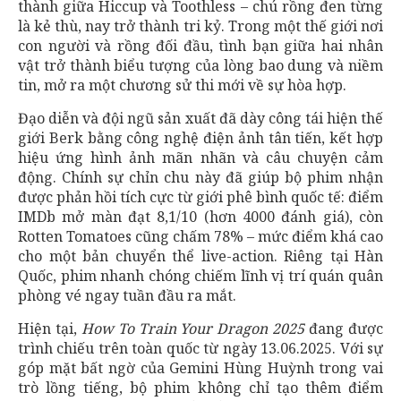
thành giữa Hiccup và Toothless – chú rồng đen từng
là kẻ thù, nay trở thành tri kỷ. Trong một thế giới nơi
con người và rồng đối đầu, tình bạn giữa hai nhân
vật trở thành biểu tượng của lòng bao dung và niềm
tin, mở ra một chương sử thi mới về sự hòa hợp.
Đạo diễn và đội ngũ sản xuất đã dày công tái hiện thế
giới Berk bằng công nghệ điện ảnh tân tiến, kết hợp
hiệu ứng hình ảnh mãn nhãn và câu chuyện cảm
động. Chính sự chỉn chu này đã giúp bộ phim nhận
được phản hồi tích cực từ giới phê bình quốc tế: điểm
IMDb mở màn đạt 8,1/10 (hơn 4000 đánh giá), còn
Rotten Tomatoes cũng chấm 78% – mức điểm khá cao
cho một bản chuyển thể live-action. Riêng tại Hàn
Quốc, phim nhanh chóng chiếm lĩnh vị trí quán quân
phòng vé ngay tuần đầu ra mắt.
Hiện tại,
How To Train Your Dragon 2025
đang được
trình chiếu trên toàn quốc từ ngày 13.06.2025. Với sự
góp mặt bất ngờ của Gemini Hùng Huỳnh trong vai
trò lồng tiếng, bộ phim không chỉ tạo thêm điểm