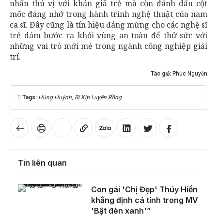
nhấn thú vị với khán giả trẻ mà còn đánh dấu cột
mốc đáng nhớ trong hành trình nghệ thuật của nam
ca sĩ. Đây cũng là tín hiệu đáng mừng cho các nghệ sĩ
trẻ dám bước ra khỏi vùng an toàn để thử sức với
những vai trò mới mẻ trong ngành công nghiệp giải
trí.
Tác giả:
Phúc Nguyễn
Tags:
Hùng Huỳnh
,
Bí Kíp Luyện Rồng
Tin liên quan
Con gái 'Chị Đẹp' Thúy Hiền khẳng định cá tính trong MV 'Bật đèn xanh'”
Con gái 'Chị Đẹp' Thúy Hiền
khẳng định cá tính trong MV
'Bật đèn xanh'”