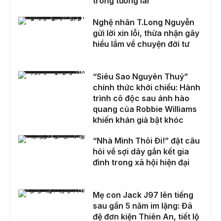
trong tương lai
Nghệ nhân T.Long Nguyễn gửi lời xin lỗi, thừa nhận gây hiểu lầm về chuyện đời tư
Nghệ nhân T.Long Nguyễn
gửi lời xin lỗi, thừa nhận gây
hiểu lầm về chuyện đời tư
“Siêu Sao Nguyên Thuỷ” chính thức khởi chiếu: Hành trình cô độc sau ánh hào quang của Robbie Williams khiến khán giả bật khóc
“Siêu Sao Nguyên Thuỷ”
chính thức khởi chiếu: Hành
trình cô độc sau ánh hào
quang của Robbie Williams
khiến khán giả bật khóc
“Nhà Mình Thôi Đi!” đặt câu hỏi về sợi dây gắn kết gia đình trong xã hội hiện đại
“Nhà Mình Thôi Đi!” đặt câu
hỏi về sợi dây gắn kết gia
đình trong xã hội hiện đại
Mẹ con Jack J97 lên tiếng sau gần 5 năm im lặng: Đã đệ đơn kiện Thiên An, tiết lộ con trai bị trầm cảm
Mẹ con Jack J97 lên tiếng
sau gần 5 năm im lặng: Đã
đệ đơn kiện Thiên An, tiết lộ