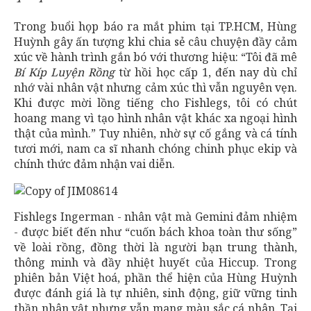
Trong buổi họp báo ra mắt phim tại TP.HCM, Hùng
Huỳnh gây ấn tượng khi chia sẻ câu chuyện đầy cảm
xúc về hành trình gắn bó với thương hiệu: “Tôi đã mê
Bí Kíp Luyện Rồng
từ hồi học cấp 1, đến nay dù chỉ
nhớ vài nhân vật nhưng cảm xúc thì vẫn nguyên vẹn.
Khi được mời lồng tiếng cho Fishlegs, tôi có chút
hoang mang vì tạo hình nhân vật khác xa ngoại hình
thật của mình.” Tuy nhiên, nhờ sự cố gắng và cá tính
tươi mới, nam ca sĩ nhanh chóng chinh phục ekip và
chính thức đảm nhận vai diễn.
Fishlegs Ingerman - nhân vật mà Gemini đảm nhiệm
- được biết đến như “cuốn bách khoa toàn thư sống”
về loài rồng, đồng thời là người bạn trung thành,
thông minh và đầy nhiệt huyết của Hiccup. Trong
phiên bản Việt hoá, phần thể hiện của Hùng Huỳnh
được đánh giá là tự nhiên, sinh động, giữ vững tinh
thần nhân vật nhưng vẫn mang màu sắc cá nhân. Tại