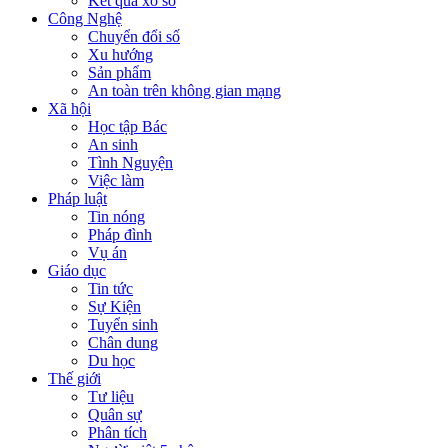
Kết quả xổ số
Công Nghệ
Chuyển đổi số
Xu hướng
Sản phẩm
An toàn trên không gian mạng
Xã hội
Học tập Bác
An sinh
Tình Nguyện
Việc làm
Pháp luật
Tin nóng
Pháp đình
Vụ án
Giáo dục
Tin tức
Sự Kiện
Tuyển sinh
Chân dung
Du học
Thế giới
Tư liệu
Quân sự
Phân tích