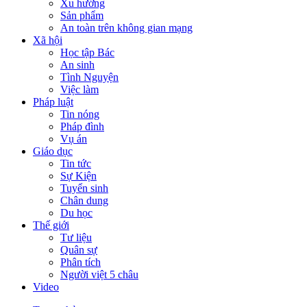
Xu hướng
Sản phẩm
An toàn trên không gian mạng
Xã hội
Học tập Bác
An sinh
Tình Nguyện
Việc làm
Pháp luật
Tin nóng
Pháp đình
Vụ án
Giáo dục
Tin tức
Sự Kiện
Tuyển sinh
Chân dung
Du học
Thế giới
Tư liệu
Quân sự
Phân tích
Người việt 5 châu
Video