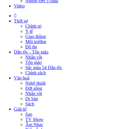
Người việt 5 châu
Video
Thời sự
Chính trị
Y tế
Giao thông
Môi trường
Đô thị
Dân tộc - Tôn giáo
Nhân vật
Tôn giáo
Sắc màu 54 Dân tộc
Chính sách
Văn hoá
Nghệ thuật
Đời sống
Nhân vật
Di Sản
Sách
Giải trí
Sao
TV Show
Âm Nhạc