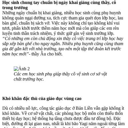
Học sinh chung tay chuẩn bị ngày khai giảng cùng thầy, cô
trong trường
Những ngày chuẩn bị khai giảng, nhiều học sinh cùng phụ huynh
không quản ngại đường xa, tích cực tham gia quét dọn lớp học, lau
bàn ghế, chuẩn bị sách vở. Việc này không chỉ tạo không khí vui
tươi, phấn khởi trước thềm năm học mới mà còn giúp các em rèn
luyện tinh thần trách nhiệm, ý thức giữ gìn vệ sinh trường lớp.
“Có những em còn chủ động xin thầy cô việc trang trí lớp học hay
sắp xếp bàn ghế cho ngay ngắn. Nhiều phụ huynh cũng cùng tham
gia để gắn kết với nhà trường, tạo nên một tập thể đoàn kết trước
năm học mới”
- thầy Âu cho biết.
Các em học sinh phụ giúp thầy cô vệ sinh cơ sở vật
chất trường học.
Khó khăn đặc thù của giáo dục vùng cao
Dù có nhiều nỗ lực, công tác giáo dục ở Bản Liền vẫn gặp không ít
khó khăn. Về cơ sở vật chất, các phòng học bộ môn còn thiếu thốn
thiết bị dạy học; hệ thống hạ tầng chưa được đầu tư đồng bộ. Đặc
biệt, đường đi lại gian nan, nhất là khi bão Yagi năm ngoái từng làm