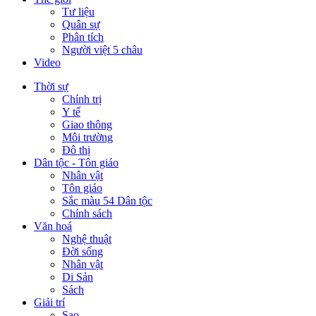
Tư liệu
Quân sự
Phân tích
Người việt 5 châu
Video
Thời sự
Chính trị
Y tế
Giao thông
Môi trường
Đô thị
Dân tộc - Tôn giáo
Nhân vật
Tôn giáo
Sắc màu 54 Dân tộc
Chính sách
Văn hoá
Nghệ thuật
Đời sống
Nhân vật
Di Sản
Sách
Giải trí
Sao