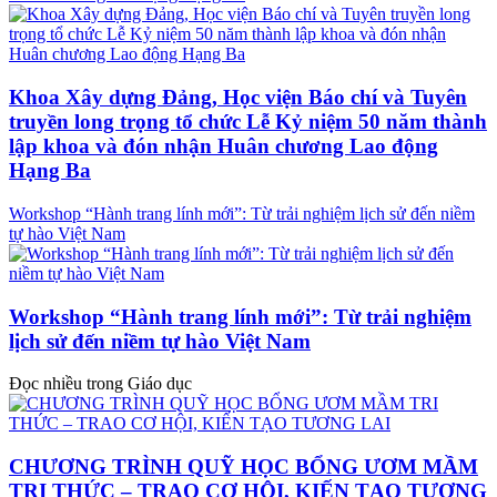
Khoa Xây dựng Đảng, Học viện Báo chí và Tuyên
truyền long trọng tổ chức Lễ Kỷ niệm 50 năm thành
lập khoa và đón nhận Huân chương Lao động
Hạng Ba
Workshop “Hành trang lính mới”: Từ trải nghiệm lịch sử đến niềm
tự hào Việt Nam
Workshop “Hành trang lính mới”: Từ trải nghiệm
lịch sử đến niềm tự hào Việt Nam
Đọc nhiều trong Giáo dục
CHƯƠNG TRÌNH QUỸ HỌC BỔNG ƯƠM MẦM
TRI THỨC – TRAO CƠ HỘI, KIẾN TẠO TƯƠNG