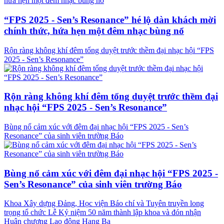
“FPS 2025 - Sen’s Resonance” hé lộ dàn khách mời
chính thức, hứa hẹn một đêm nhạc bùng nổ
Rộn ràng không khí đêm tổng duyệt trước thềm đại nhạc hội “FPS
2025 - Sen’s Resonance”
Rộn ràng không khí đêm tổng duyệt trước thềm đại
nhạc hội “FPS 2025 - Sen’s Resonance”
Bùng nổ cảm xúc với đêm đại nhạc hội “FPS 2025 - Sen’s
Resonance” của sinh viên trường Báo
Bùng nổ cảm xúc với đêm đại nhạc hội “FPS 2025 -
Sen’s Resonance” của sinh viên trường Báo
Khoa Xây dựng Đảng, Học viện Báo chí và Tuyên truyền long
trọng tổ chức Lễ Kỷ niệm 50 năm thành lập khoa và đón nhận
Huân chương Lao động Hạng Ba