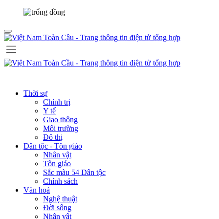
Thời sự
Chính trị
Y tế
Giao thông
Môi trường
Đô thị
Dân tộc - Tôn giáo
Nhân vật
Tôn giáo
Sắc màu 54 Dân tộc
Chính sách
Văn hoá
Nghệ thuật
Đời sống
Nhân vật