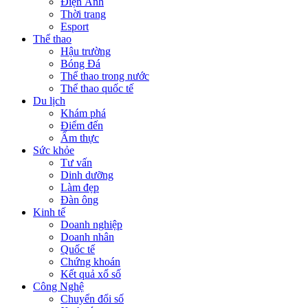
Điện Ảnh
Thời trang
Esport
Thể thao
Hậu trường
Bóng Đá
Thể thao trong nước
Thể thao quốc tế
Du lịch
Khám phá
Điểm đến
Ẩm thực
Sức khỏe
Tư vấn
Dinh dưỡng
Làm đẹp
Đàn ông
Kinh tế
Doanh nghiệp
Doanh nhân
Quốc tế
Chứng khoán
Kết quả xổ số
Công Nghệ
Chuyển đổi số