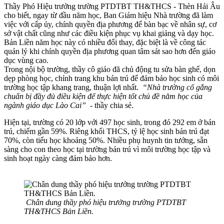
Thầy Phó Hiệu trưởng trường PTDTBT TH&THCS - Thèn Hải Âu
cho biết, ngay từ đầu năm học, Ban Giám hiệu Nhà trường đã làm
việc với cấp ủy, chính quyền địa phương để bàn bạc về nhân sự, cơ
sở vật chất cũng như các điều kiện phục vụ khai giảng và dạy học.
Bản Liền năm học này có nhiều đổi thay, đặc biệt là về công tác
quản lý khi chính quyền địa phương quan tâm sát sao hơn đến giáo
dục vùng cao.
Trong nội bộ trường, thầy cô giáo đã chủ động tu sửa bàn ghế, dọn
dẹp phòng học, chỉnh trang khu bán trú để đảm bảo học sinh có môi
trường học tập khang trang, thuận lợi nhất.
“Nhà trường cố gắng
chuẩn bị đầy đủ điều kiện để thực hiện tốt chủ đề năm học của
ngành giáo dục Lào Cai”
- thầy chia sẻ.
Hiện tại, trường có 20 lớp với 497 học sinh, trong đó 292 em ở bán
trú, chiếm gần 59%. Riêng khối THCS, tỷ lệ học sinh bán trú đạt
70%, còn tiểu học khoảng 50%. Nhiều phụ huynh tin tưởng, sẵn
sàng cho con theo học tại trường bán trú vì môi trường học tập và
sinh hoạt ngày càng đảm bảo hơn.
Chân dung thầy phó hiệu trưởng trường PTDTBT
TH&THCS Bản Liền.