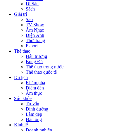
Di Sản
Sách
Giải trí
Sao
TV Show
Âm Nhạc
Điện Ảnh
Thời trang
Esport
Thể thao
Hậu trường
Bóng Đá
Thể thao trong nước
Thể thao quốc tế
Du lịch
Khám phá
Điểm đến
Ẩm thực
Sức khỏe
Tư vấn
Dinh dưỡng
Làm đẹp
Đàn ông
Kinh tế
Doanh nghiệp