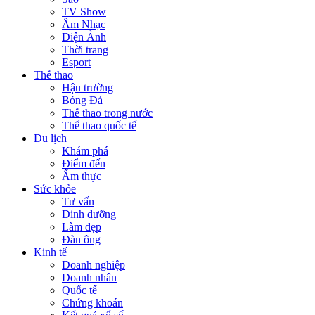
TV Show
Âm Nhạc
Điện Ảnh
Thời trang
Esport
Thể thao
Hậu trường
Bóng Đá
Thể thao trong nước
Thể thao quốc tế
Du lịch
Khám phá
Điểm đến
Ẩm thực
Sức khỏe
Tư vấn
Dinh dưỡng
Làm đẹp
Đàn ông
Kinh tế
Doanh nghiệp
Doanh nhân
Quốc tế
Chứng khoán