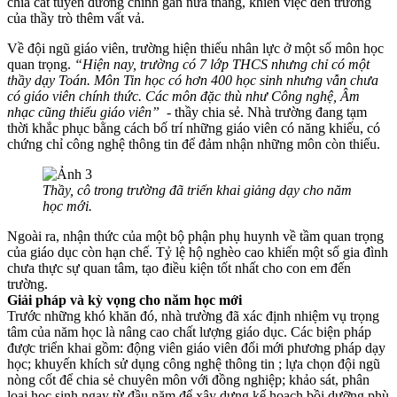
chia cắt tuyến đường chính gần nửa tháng, khiến việc đến trường
của thầy trò thêm vất vả.
Về đội ngũ giáo viên, trường hiện thiếu nhân lực ở một số môn học
quan trọng.
“Hiện nay, trường có 7 lớp THCS nhưng chỉ có một
thầy dạy Toán. Môn Tin học có hơn 400 học sinh nhưng vẫn chưa
có giáo viên chính thức. Các môn đặc thù như Công nghệ, Âm
nhạc cũng thiếu giáo viên”
- thầy chia sẻ. Nhà trường đang tạm
thời khắc phục bằng cách bố trí những giáo viên có năng khiếu, có
chứng chỉ công nghệ thông tin để đảm nhận những môn còn thiếu.
Thầy, cô trong trường đã triển khai giảng dạy cho năm
học mới.
Ngoài ra, nhận thức của một bộ phận phụ huynh về tầm quan trọng
của giáo dục còn hạn chế. Tỷ lệ hộ nghèo cao khiến một số gia đình
chưa thực sự quan tâm, tạo điều kiện tốt nhất cho con em đến
trường.
Giải pháp và kỳ vọng cho năm học mới
Trước những khó khăn đó, nhà trường đã xác định nhiệm vụ trọng
tâm của năm học là nâng cao chất lượng giáo dục. Các biện pháp
được triển khai gồm: động viên giáo viên đổi mới phương pháp dạy
học; khuyến khích sử dụng công nghệ thông tin ; lựa chọn đội ngũ
nòng cốt để chia sẻ chuyên môn với đồng nghiệp; khảo sát, phân
loại học sinh ngay từ đầu năm để xây dựng kế hoạch bồi dưỡng phù