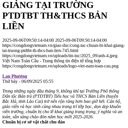
GIẢNG TẠI TRƯỜNG
PTDTBT TH&THCS BẢN
LIỀN
2025-09-06T09:50:14-04:00
2025-09-06T09:50:14-04:00
https://congdongvietnam.vn/giao-duc/cong-tac-chuan-bi-khai-giang-
tai-truong-ptdtbt-th-thcs-ban-lien-745.html
https://congdongvietnam.vn/uploads/tin-tuc/2025_09/anh-4.jpeg
Việt Nam Toàn Cầu - Trang thông tin điện tử tổng hợp
https://congdongvietnam.vn/uploads/logo-viet-nam-toan-cau.png
Lan Phương
Thứ bảy - 06/09/2025 05:55
Trong những ngày đầu tháng 9, không khí tại Trường Phổ thông
Dân tộc Bán trú (PTDTBT) Tiểu học và THCS Bản Liền (huyện
Bắc Hà, tỉnh Lào Cai) trở nên rộn ràng hơn bao giờ hết. Cán bộ,
giáo viên và học sinh cùng nhau trang trí lớp học, dọn dẹp khuôn
viên trường, chuẩn bị cho lễ khai giảng trang trọng, ý nghĩa và an
toàn, sẵn sàng chào đón năm học mới 2025-2026.
Chuẩn bị cơ sở vật chất chu đáo