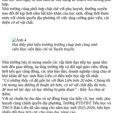
hợp.
Nhà trường cũng phối hợp chặt chẽ với phụ huynh, thường xuyên
trao đổi để kịp thời nắm bắt khó khăn của học sinh, đồng thời tham
mưu với chính quyền địa phương về việc tăng cường giáo viên, cải
thiện cơ sở vật chất.
Hai thầy phó hiệu trưởng trường chụp ảnh cùng sinh
viên Học viện Báo chí và Tuyên truyền.
Nhà trường bày tỏ mong muốn các cấp lãnh đạo tiếp tục quan tâm
hơn đến giao thông, hạ tầng trường lớp và đội ngũ giáo viên; đồng
thời kêu gọi cộng đồng, các nhà hảo tâm, doanh nghiệp cùng chia sẻ
khó khăn để học sinh Bản Liền có điều kiện học tập tốt nhất.
“Có những thầy cô đã gắn bó với Bản Liền hơn 20 năm. Chúng tôi
chỉ mong sao đường đi thuận lợi hơn, cơ sở vật chất đầy đủ hơn,
để mọi nỗ lực dạy và học không bị gián đoạn”
- thầy Âu chia sẻ
thêm.
Với sự chuẩn bị chu đáo và sự đồng lòng của thầy cô, học sinh, phụ
huynh cùng chính quyền địa phương, Trường PTDTBT Tiểu học và
THCS Bản Liền đã sẵn sàng cho năm học mới 2025-2026, hứa hẹn
nhiều đổi thay tích cực cho giáo dục vùng cao.