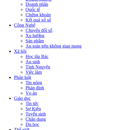
Doanh nhân
Quốc tế
Chứng khoán
Kết quả xổ số
Công Nghệ
Chuyển đổi số
Xu hướng
Sản phẩm
An toàn trên không gian mạng
Xã hội
Học tập Bác
An sinh
Tình Nguyện
Việc làm
Pháp luật
Tin nóng
Pháp đình
Vụ án
Giáo dục
Tin tức
Sự Kiện
Tuyển sinh
Chân dung
Du học
Thế giới