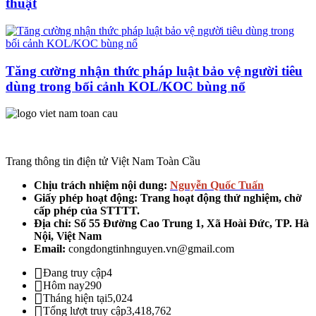
thuật
Tăng cường nhận thức pháp luật bảo vệ người tiêu
dùng trong bối cảnh KOL/KOC bùng nổ
Trang thông tin điện tử Việt Nam Toàn Cầu
Chịu trách nhiệm nội dung:
Nguyễn Quốc Tuấn
Giấy phép hoạt động: Trang hoạt động thử nghiệm, chờ
cấp phép của STTTT.
Địa chỉ:
Số 55 Đường Cao Trung 1, Xã Hoài Đức, TP. Hà
Nội, Việt Nam
Email:
congdongtinhnguyen.vn@gmail.com
Đang truy cập
4
Hôm nay
290
Tháng hiện tại
5,024
Tổng lượt truy cập
3,418,762