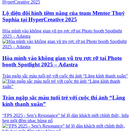
Lộ diện đội hình tiềm năng của team Mentor Thuỷ
Sophia tại HyperCreative 2025
Hòa mình vào không gian vũ trụ rực rỡ tại Photo booth Spotlight
2025 – Adastra
Hòa mình vào không gian vũ trụ rực rỡ tại Photo
booth Spotlight 2025 – Adastra
Tràn ngập sắc màu tuổi trẻ với cuộc thi ảnh “Lăng kính thanh xuân”
Tràn ngập sắc màu tuổi trẻ với cuộc thi ảnh “Lăng
kính thanh xuân”
“FPS 2025 - Sen’s Resonance” hé lộ dàn khách mời chính thức, hứa
hẹn một đêm nhạc bùng nổ