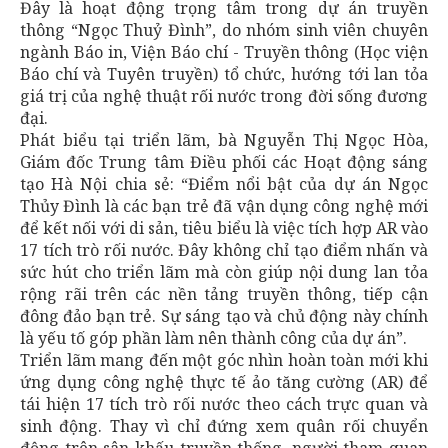
Đây là hoạt động trọng tâm trong dự án truyền
thông “Ngọc Thuỷ Đình”, do nhóm sinh viên chuyên
ngành Báo in, Viện Báo chí - Truyền thông (Học viện
Báo chí và Tuyên truyền) tổ chức, hướng tới lan tỏa
giá trị của nghệ thuật rối nước trong đời sống đương
đại.
Phát biểu tại triển lãm, bà Nguyễn Thị Ngọc Hòa,
Giám đốc Trung tâm Điều phối các Hoạt động sáng
tạo Hà Nội chia sẻ: “Điểm nổi bật của dự án Ngọc
Thủy Đình là các bạn trẻ đã vận dụng công nghệ mới
để kết nối với di sản, tiêu biểu là việc tích hợp AR vào
17 tích trò rối nước. Đây không chỉ tạo điểm nhấn và
sức hút cho triển lãm mà còn giúp nội dung lan tỏa
rộng rãi trên các nền tảng truyền thông, tiếp cận
đông đảo bạn trẻ. Sự sáng tạo và chủ động này chính
là yếu tố góp phần làm nên thành công của dự án”.
Triển lãm mang đến một góc nhìn hoàn toàn mới khi
ứng dụng công nghệ thực tế ảo tăng cường (AR) để
tái hiện 17 tích trò rối nước theo cách trực quan và
sinh động. Thay vì chỉ đứng xem quân rối chuyển