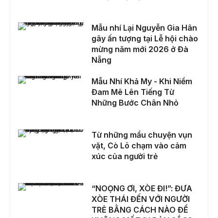
Mẫu nhí Lại Nguyễn Gia Hân gây ấn tượng tại Lễ hội chào mừng năm mới 2026 ở Đà Nẵng
Mẫu nhí Lại Nguyễn Gia Hân
gây ấn tượng tại Lễ hội chào
mừng năm mới 2026 ở Đà
Nẵng
Mẫu Nhí Khả My - Khi Niềm Đam Mê Lên Tiếng Từ Những Bước Chân Nhỏ
Mẫu Nhí Khả My - Khi Niềm
Đam Mê Lên Tiếng Từ
Những Bước Chân Nhỏ
Từ những mẩu chuyện vụn vặt, Cò Lõ chạm vào cảm xúc của người trẻ
Từ những mẩu chuyện vụn
vặt, Cò Lõ chạm vào cảm
xúc của người trẻ
“NOỌNG ƠI, XÒE ĐI!”: ĐƯA XÒE THÁI ĐẾN VỚI NGƯỜI TRẺ BẰNG CÁCH NÀO ĐỂ KHÔNG MẤT ĐI BẢN SẮC?
“NOỌNG ƠI, XÒE ĐI!”: ĐƯA
XÒE THÁI ĐẾN VỚI NGƯỜI
TRẺ BẰNG CÁCH NÀO ĐỂ