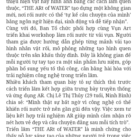
thiệu hiện vật hay hình ảnh bằng các cách làm quen
thuộc, “THE ARt of WATER” tạo dựng một không gian
mới, nơi rối nước có thể ‘tự kể câu chuyện của mình’
bằng ngôn ngữ hiện đại, sinh động và dễ tiếp nhận”.
Cùng với đó, Ban Tổ chức phối hợp cùng Vụn Art
triển khai workshop làm rối nước từ vải vụn. Người
tham gia được hướng dẫn ghép từng mảnh vải tạo
hình nhân vật rối, mô phỏng những tạo hình quen
thuộc trên sân khấu thủy đình. Đây là không gian để
mỗi người tự tay tạo ra một sản phẩm lưu niệm, góp
phần bổ sung yếu tố thủ công, cân bằng hài hòa với
trải nghiệm công nghệ trong triển lãm.
Nhiều khách tham quan bày tỏ sự thích thú trước
cách triển lãm kết hợp giữa trưng bày truyền thống
và ứng dụng AR. Chị Lê Thị Thủy (29 tuổi, Ninh Bình)
chia sẻ: “Mình thật sự bất ngờ vì công nghệ có thể
khiến rối nước trở nên gần gũi đến vậy. Việc xem tư
liệu kết hợp trải nghiệm AR giúp mình cảm nhận rõ
nét hơn vẻ đẹp và câu chuyện đằng sau mỗi tích trò”.
Triển lãm “THE ARt of WATER” là minh chứng cho
thấy nỗ lực sáng tạo của những người trẻ trong việc