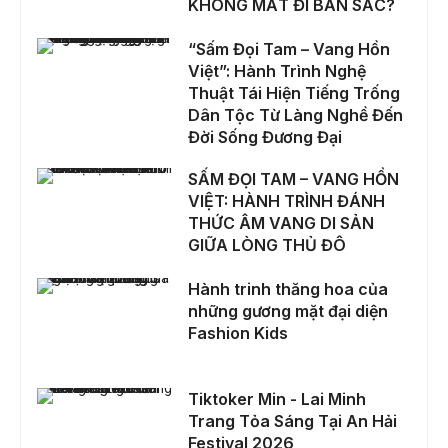
KHÔNG MẤT ĐI BẢN SẮC?
“Sấm Đọi Tam – Vang Hồn Việt”: Hành Trình Nghệ Thuật Tái Hiện Tiếng Trống Dân Tộc Từ Làng Nghề Đến Đời Sống Đương Đại
“Sấm Đọi Tam – Vang Hồn
Việt”: Hành Trình Nghệ
Thuật Tái Hiện Tiếng Trống
Dân Tộc Từ Làng Nghề Đến
Đời Sống Đương Đại
SẤM ĐỌI TAM – VANG HỒN VIỆT: HÀNH TRÌNH ĐÁNH THỨC ÂM VANG DI SẢN GIỮA LÒNG THỦ ĐÔ
SẤM ĐỌI TAM – VANG HỒN
VIỆT: HÀNH TRÌNH ĐÁNH
THỨC ÂM VANG DI SẢN
GIỮA LÒNG THỦ ĐÔ
Hành trinh thăng hoa của những gương mặt đại diện Fashion Kids
Hành trinh thăng hoa của
những gương mặt đại diện
Fashion Kids
Tiktoker Min - Lai Minh Trang Tỏa Sáng Tại An Hải Festival 2026
Tiktoker Min - Lai Minh
Trang Tỏa Sáng Tại An Hải
Festival 2026