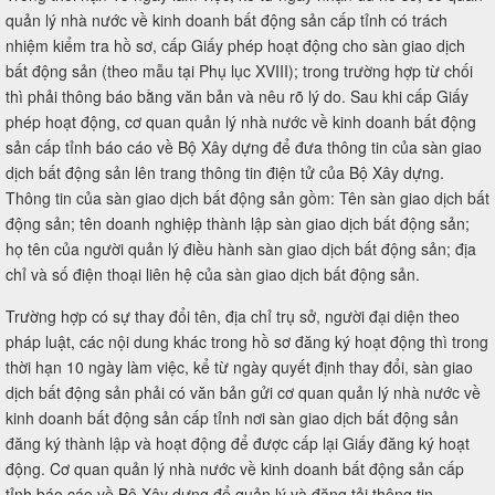
quản lý nhà nước về kinh doanh bất động sản cấp tỉnh có trách
nhiệm kiểm tra hồ sơ, cấp Giấy phép hoạt động cho sàn giao dịch
bất động sản (theo mẫu tại Phụ lục XVIII); trong trường hợp từ chối
thì phải thông báo bằng văn bản và nêu rõ lý do. Sau khi cấp Giấy
phép hoạt động, cơ quan quản lý nhà nước về kinh doanh bất động
sản cấp tỉnh báo cáo về Bộ Xây dựng để đưa thông tin của sàn giao
dịch bất động sản lên trang thông tin điện tử của Bộ Xây dựng.
Thông tin của sàn giao dịch bất động sản gồm: Tên sàn giao dịch bất
động sản; tên doanh nghiệp thành lập sàn giao dịch bất động sản;
họ tên của người quản lý điều hành sàn giao dịch bất động sản; địa
chỉ và số điện thoại liên hệ của sàn giao dịch bất động sản.
Trường hợp có sự thay đổi tên, địa chỉ trụ sở, người đại diện theo
pháp luật, các nội dung khác trong hồ sơ đăng ký hoạt động thì trong
thời hạn 10 ngày làm việc, kể từ ngày quyết định thay đổi, sàn giao
dịch bất động sản phải có văn bản gửi cơ quan quản lý nhà nước về
kinh doanh bất động sản cấp tỉnh nơi sàn giao dịch bất động sản
đăng ký thành lập và hoạt động để được cấp lại Giấy đăng ký hoạt
động. Cơ quan quản lý nhà nước về kinh doanh bất động sản cấp
tỉnh báo cáo về Bộ Xây dựng để quản lý và đăng tải thông tin.