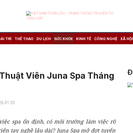
IẢI TRÍ
THỂ THAO
DU LỊCH
SỨC KHỎE
KINH TẾ
CÔNG NGHỆ
XÃ HỘI
Đ
Thuật Viên Juna Spa Tháng
26 01:35
iệc spa ổn định, có môi trường làm việc rõ
riển tay nghề lâu dài? Juna Spa mở đợt tuyển