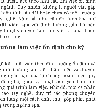
t triển, kéo theo nhu cầu tìm việc ổn định
 ngành. Tuy nhiên, không ít người vẫn gặp
thiếu tính lâu dài hoặc chưa có môi trường
ay nghề. Nắm bắt nhu cầu đó, Juna Spa mở
uật viên spa
với định hướng gắn bó bền
ỹ thuật viên yên tâm làm việc và phát triển
h rõ ràng.
rường làm việc ổn định cho kỹ
gũ kỹ thuật viên theo định hướng ổn định và
ng môi trường làm việc thân thiện và chuyên
ụng ngắn hạn, spa tập trung hoàn thiện quy
, đồng bộ, giúp kỹ thuật viên yên tâm làm
ng quá trình làm việc. Nhờ đó, mỗi cá nhân
 cao tay nghề, duy trì tác phong chuyên
ch hàng một cách chỉn chu, góp phần phát
g trong ngành spa.