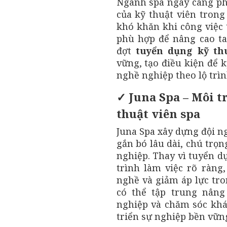
Ngành spa ngày càng phá
của kỹ thuật viên trong
khó khăn khi công việc 
phù hợp để nâng cao t
đợt
tuyển dụng kỹ th
vững, tạo điều kiện để k
nghề nghiệp theo lộ trìn
✓ Juna Spa – Môi t
thuật viên spa
Juna Spa xây dựng đội n
gắn bó lâu dài, chú trọ
nghiệp. Thay vì tuyển d
trình làm việc rõ ràng
nghề và giảm áp lực tro
có thể tập trung nâng
nghiệp và chăm sóc khá
triển sự nghiệp bền vữn