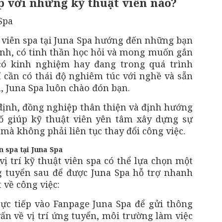
p với những kỹ thuật viên nào?
 viên spa tại Juna Spa hướng đến những bạn
nh, có tinh thần học hỏi và mong muốn gắn
 có kinh nghiệm hay đang trong quá trình
ỉ cần có thái độ nghiêm túc với nghề và sẵn
, Juna Spa luôn chào đón bạn.
định, đồng nghiệp thân thiện và định hướng
ố giúp kỹ thuật viên yên tâm xây dựng sự
mà không phải liên tục thay đổi công việc.
n spa tại Juna Spa
ị trí kỹ thuật viên spa có thể lựa chọn một
g tuyển sau để được Juna Spa hỗ trợ nhanh
t về công việc:
rực tiếp vào Fanpage Juna Spa để gửi thông
ấn về vị trí ứng tuyển, môi trường làm việc