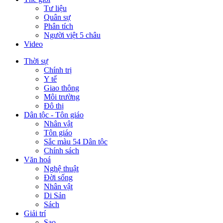
Tư liệu
Quân sự
Phân tích
Người việt 5 châu
Video
Thời sự
Chính trị
Y tế
Giao thông
Môi trường
Đô thị
Dân tộc - Tôn giáo
Nhân vật
Tôn giáo
Sắc màu 54 Dân tộc
Chính sách
Văn hoá
Nghệ thuật
Đời sống
Nhân vật
Di Sản
Sách
Giải trí
Sao