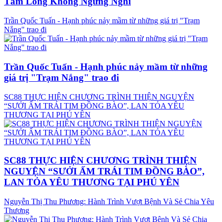
Tấm Lòng Không Ngừng Nghỉ
Trần Quốc Tuấn - Hạnh phúc nảy mầm từ những giá trị "Trạm
Nắng" trao đi
Trần Quốc Tuấn - Hạnh phúc nảy mầm từ những
giá trị "Trạm Nắng" trao đi
SC88 THỰC HIỆN CHƯƠNG TRÌNH THIỆN NGUYỆN
“SƯỞI ẤM TRÁI TIM ĐỒNG BÀO”, LAN TỎA YÊU
THƯƠNG TẠI PHÚ YÊN
SC88 THỰC HIỆN CHƯƠNG TRÌNH THIỆN
NGUYỆN “SƯỞI ẤM TRÁI TIM ĐỒNG BÀO”,
LAN TỎA YÊU THƯƠNG TẠI PHÚ YÊN
Nguyễn Thị Thu Phương: Hành Trình Vượt Bệnh Và Sẻ Chia Yêu
Thương