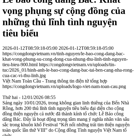
vọng phụng sự cộng đồng của
những thủ lĩnh tình nguyện
tiêu biểu
2026-01-12T08:59:18-05:00
2026-01-12T08:59:18-05:00
https://congdongvietnam.vn/tinh-nguyen/le-bao-cong-dang-bac-
khat-vong-phung-su-cong-dong-cua-nhung-thu-linh-tinh-nguyen-
tieu-bieu-900.html
https://congdongvietnam.vn/uploads/tin-
tuc/2026_01/hinh-anh-le-bao-cong-dang-bac-tai-ben-cang-nha-rong-
cua-cac-vi-thu-linh.jpg
Việt Nam Toàn Cầu - Trang thông tin điện tử tổng hợp
https://congdongvietnam.vn/uploads/logo-viet-nam-toan-cau.png
Thứ hai - 12/01/2026 08:55
Sáng ngày 10/01/2026, trong không gian linh thiêng của Bến Nhà
Rồng, hơn 200 thủ lĩnh tình nguyện tiêu biểu đại diện cho cộng
đồng thiện nguyện cả nước đã thành kính tổ chức Lễ Báo công
dâng Bác. Đây là hoạt động trọng tâm mang ý nghĩa nhân văn sâu
sắc trong khuôn khổ Festival “Kết nối những trái tim thiện nguyện
toàn quốc lần thứ VIII” do Cộng đồng Tình nguyện Việt Nam tổ
chức.