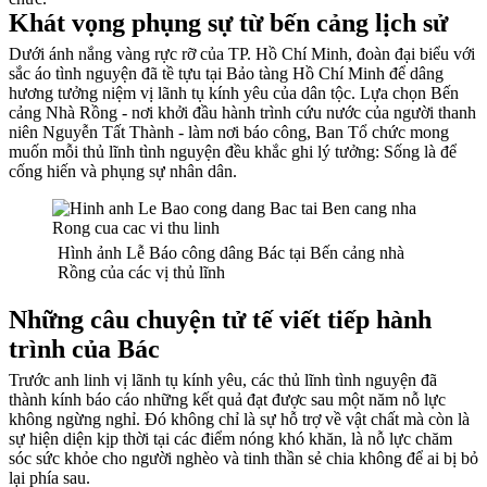
Khát vọng phụng sự từ bến cảng lịch sử
Dưới ánh nắng vàng rực rỡ của TP. Hồ Chí Minh, đoàn đại biểu với
sắc áo tình nguyện đã tề tựu tại Bảo tàng Hồ Chí Minh để dâng
hương tưởng niệm vị lãnh tụ kính yêu của dân tộc. Lựa chọn Bến
cảng Nhà Rồng - nơi khởi đầu hành trình cứu nước của người thanh
niên Nguyễn Tất Thành - làm nơi báo công, Ban Tổ chức mong
muốn mỗi thủ lĩnh tình nguyện đều khắc ghi lý tưởng: Sống là để
cống hiến và phụng sự nhân dân.
Hình ảnh Lễ Báo công dâng Bác tại Bến cảng nhà
Rồng của các vị thủ lĩnh
Những câu chuyện tử tế viết tiếp hành
trình của Bác
Trước anh linh vị lãnh tụ kính yêu, các thủ lĩnh tình nguyện đã
thành kính báo cáo những kết quả đạt được sau một năm nỗ lực
không ngừng nghỉ. Đó không chỉ là sự hỗ trợ về vật chất mà còn là
sự hiện diện kịp thời tại các điểm nóng khó khăn, là nỗ lực chăm
sóc sức khỏe cho người nghèo và tinh thần sẻ chia không để ai bị bỏ
lại phía sau.