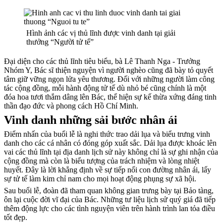
Hình ảnh các vị thủ lĩnh được vinh danh tại giải
thưởng “Người tử tế”
Đại diện cho các thủ lĩnh tiêu biểu, bà Lê Thanh Nga - Trưởng
Nhóm Y, Bác sĩ thiện nguyện vì người nghèo cũng đã bày tỏ quyết
tâm giữ vững ngọn lửa yêu thương. Đối với những người làm công
tác cộng đồng, mỗi hành động tử tế dù nhỏ bé cũng chính là một
đóa hoa tươi thắm dâng lên Bác, thể hiện sự kế thừa xứng đáng tinh
thần đạo đức và phong cách Hồ Chí Minh.
Vinh danh những sải bước nhân ái
Điểm nhấn của buổi lễ là nghi thức trao dải lụa và biểu trưng vinh
danh cho các cá nhân có đóng góp xuất sắc. Dải lụa được khoác lên
vai các thủ lĩnh tại địa danh lịch sử này không chỉ là sự ghi nhận của
cộng đồng mà còn là biểu tượng của trách nhiệm và lòng nhiệt
huyết. Đây là lời khẳng định về sự tiếp nối con đường nhân ái, lấy
sự tử tế làm kim chỉ nam cho mọi hoạt động phụng sự xã hội.
Sau buổi lễ, đoàn đã tham quan không gian trưng bày tại Bảo tàng,
ôn lại cuộc đời vĩ đại của Bác. Những tư liệu lịch sử quý giá đã tiếp
thêm động lực cho các tình nguyện viên trên hành trình lan tỏa điều
tốt đẹp.