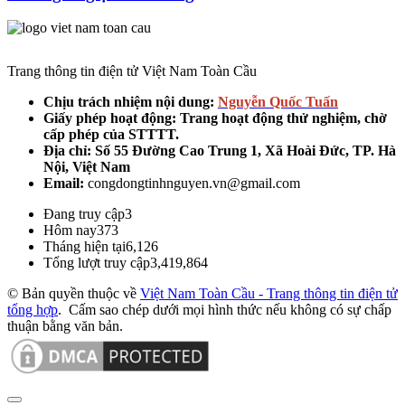
Trang thông tin điện tử Việt Nam Toàn Cầu
Chịu trách nhiệm nội dung:
Nguyễn Quốc Tuấn
Giấy phép hoạt động: Trang hoạt động thử nghiệm, chờ
cấp phép của STTTT.
Địa chỉ:
Số 55 Đường Cao Trung 1, Xã Hoài Đức, TP. Hà
Nội, Việt Nam
Email:
congdongtinhnguyen.vn@gmail.com
Đang truy cập
3
Hôm nay
373
Tháng hiện tại
6,126
Tổng lượt truy cập
3,419,864
© Bản quyền thuộc về
Việt Nam Toàn Cầu - Trang thông tin điện tử
tổng hợp
.
Cấm sao chép dưới mọi hình thức nếu không có sự chấp
thuận bằng văn bản.