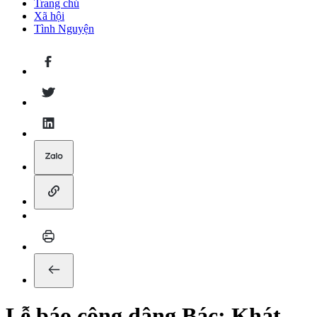
Trang chủ
Xã hội
Tình Nguyện
Lễ báo công dâng Bác: Khát