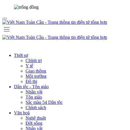
Thời sự
Chính trị
Y tế
Giao thông
Môi trường
Đô thị
Dân tộc - Tôn giáo
Nhân vật
Tôn giáo
Sắc màu 54 Dân tộc
Chính sách
Văn hoá
Nghệ thuật
Đời sống
Nhân vật