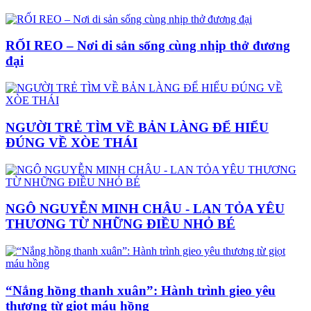
RỐI REO – Nơi di sản sống cùng nhịp thở đương
đại
NGƯỜI TRẺ TÌM VỀ BẢN LÀNG ĐỂ HIỂU
ĐÚNG VỀ XÒE THÁI
NGÔ NGUYỄN MINH CHÂU - LAN TỎA YÊU
THƯƠNG TỪ NHỮNG ĐIỀU NHỎ BÉ
“Nắng hồng thanh xuân”: Hành trình gieo yêu
thương từ giọt máu hồng