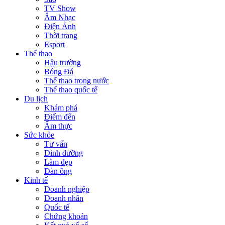
TV Show
Âm Nhạc
Điện Ảnh
Thời trang
Esport
Thể thao
Hậu trường
Bóng Đá
Thể thao trong nước
Thể thao quốc tế
Du lịch
Khám phá
Điểm đến
Ẩm thực
Sức khỏe
Tư vấn
Dinh dưỡng
Làm đẹp
Đàn ông
Kinh tế
Doanh nghiệp
Doanh nhân
Quốc tế
Chứng khoán