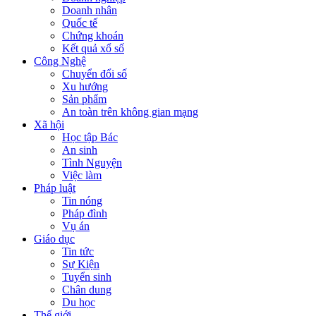
Doanh nhân
Quốc tế
Chứng khoán
Kết quả xổ số
Công Nghệ
Chuyển đổi số
Xu hướng
Sản phẩm
An toàn trên không gian mạng
Xã hội
Học tập Bác
An sinh
Tình Nguyện
Việc làm
Pháp luật
Tin nóng
Pháp đình
Vụ án
Giáo dục
Tin tức
Sự Kiện
Tuyển sinh
Chân dung
Du học
Thế giới