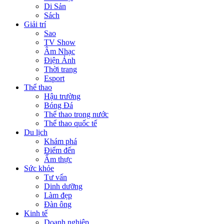
Di Sản
Sách
Giải trí
Sao
TV Show
Âm Nhạc
Điện Ảnh
Thời trang
Esport
Thể thao
Hậu trường
Bóng Đá
Thể thao trong nước
Thể thao quốc tế
Du lịch
Khám phá
Điểm đến
Ẩm thực
Sức khỏe
Tư vấn
Dinh dưỡng
Làm đẹp
Đàn ông
Kinh tế
Doanh nghiệp