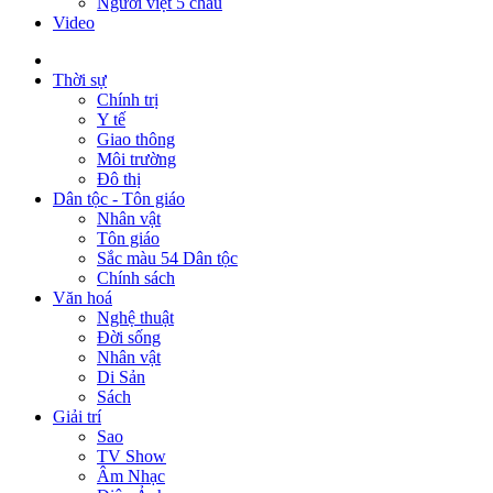
Người việt 5 châu
Video
Thời sự
Chính trị
Y tế
Giao thông
Môi trường
Đô thị
Dân tộc - Tôn giáo
Nhân vật
Tôn giáo
Sắc màu 54 Dân tộc
Chính sách
Văn hoá
Nghệ thuật
Đời sống
Nhân vật
Di Sản
Sách
Giải trí
Sao
TV Show
Âm Nhạc