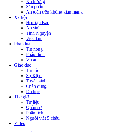
Xu hướng
Sản phẩm
An toàn trên không gian mạng
Xã hội
Học tập Bác
An sinh
Tình Nguyện
Việc làm
Pháp luật
Tin nóng
Pháp đình
Vụ án
Giáo dục
Tin tức
Sự Kiện
Tuyển sinh
Chân dung
Du học
Thế giới
Tư liệu
Quân sự
Phân tích
Người việt 5 châu
Video