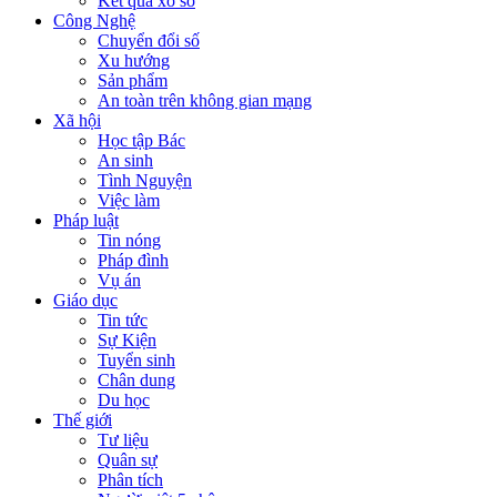
Kết quả xổ số
Công Nghệ
Chuyển đổi số
Xu hướng
Sản phẩm
An toàn trên không gian mạng
Xã hội
Học tập Bác
An sinh
Tình Nguyện
Việc làm
Pháp luật
Tin nóng
Pháp đình
Vụ án
Giáo dục
Tin tức
Sự Kiện
Tuyển sinh
Chân dung
Du học
Thế giới
Tư liệu
Quân sự
Phân tích