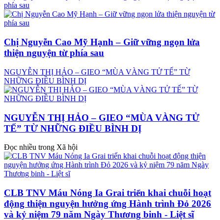
phía sau
Chị Nguyễn Cao Mỹ Hạnh – Giữ vững ngọn lửa
thiện nguyện từ phía sau
NGUYỄN THỊ HẢO – GIEO “MÙA VÀNG TỬ TẾ” TỪ
NHỮNG ĐIỀU BÌNH DỊ
NGUYỄN THỊ HẢO – GIEO “MÙA VÀNG TỬ
TẾ” TỪ NHỮNG ĐIỀU BÌNH DỊ
Đọc nhiều trong Xã hội
CLB TNV Máu Nóng Ia Grai triển khai chuỗi hoạt
động thiện nguyện hưởng ứng Hành trình Đỏ 2026
và kỷ niệm 79 năm Ngày Thương binh - Liệt sĩ