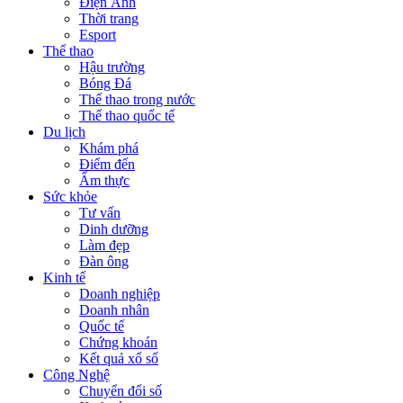
Điện Ảnh
Thời trang
Esport
Thể thao
Hậu trường
Bóng Đá
Thể thao trong nước
Thể thao quốc tế
Du lịch
Khám phá
Điểm đến
Ẩm thực
Sức khỏe
Tư vấn
Dinh dưỡng
Làm đẹp
Đàn ông
Kinh tế
Doanh nghiệp
Doanh nhân
Quốc tế
Chứng khoán
Kết quả xổ số
Công Nghệ
Chuyển đổi số