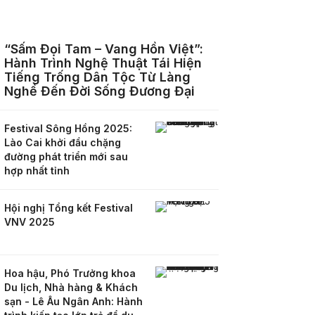
“Sấm Đọi Tam – Vang Hồn Việt”:
Hành Trình Nghệ Thuật Tái Hiện
Tiếng Trống Dân Tộc Từ Làng
Nghề Đến Đời Sống Đương Đại
Festival Sông Hồng 2025:
Lào Cai khởi đầu chặng
đường phát triển mới sau
hợp nhất tỉnh
Hội nghị Tổng kết Festival
VNV 2025
Hoa hậu, Phó Trưởng khoa
Du lịch, Nhà hàng & Khách
sạn - Lê Âu Ngân Anh: Hành