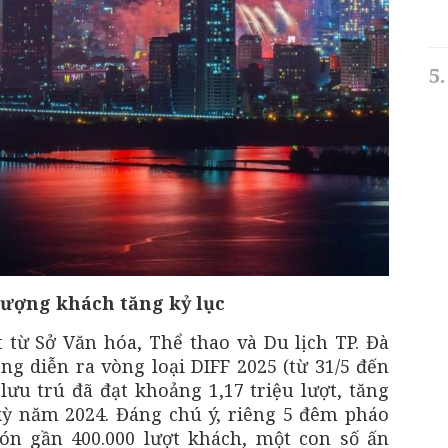
lượng khách tăng kỷ lục
từ Sở Văn hóa, Thể thao và Du lịch TP. Đà
ng diễn ra vòng loại DIFF 2025 (từ 31/5 đến
lưu trú đã đạt khoảng 1,17 triệu lượt, tăng
kỳ năm 2024. Đáng chú ý, riêng 5 đêm pháo
ón gần 400.000 lượt khách, một con số ấn