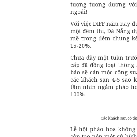
tượng tương đương vớ
ngoái!
Với việc DIFF năm nay đ
một đêm thi, Đà Nẵng dự
mẽ trong đêm chung kết
15-20%.
Chưa đầy một tuần trướ
cấp đã đồng loạt thông
báo sẽ cán mốc công suấ
các khách sạn 4-5 sao 
tầm nhìn ngắm pháo hoa
100%.
Các khách sạn có 
Lễ hội pháo hoa không
còn tạo nên một cú hích