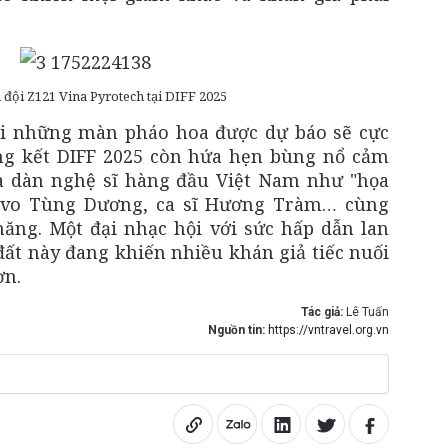
 đội Z121 Vina Pyrotech tại DIFF 2025
i những màn pháo hoa được dự báo sẽ cực
ng kết DIFF 2025 còn hứa hẹn bùng nổ cảm
ủa dàn nghệ sĩ hàng đầu Việt Nam như "họa
ivo Tùng Dương, ca sĩ Hương Tràm… cùng
ăng. Một đại nhạc hội với sức hấp dẫn lan
đất này đang khiến nhiều khán giả tiếc nuối
ơn.
Tác giả:
Lê Tuấn
Nguồn tin:
https://vntravel.org.vn