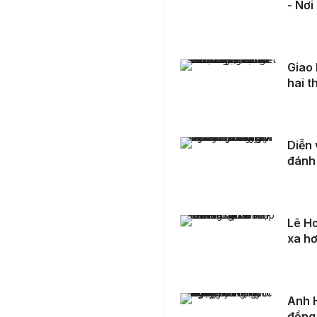
- Nơi
Giao lưu nghệ thuật “Hoa trong chiến trận”: Gắn kết hai thế hệ, lan tỏa tinh thần tri ân
Giao 
hai t
Diễn viên TLong: "Tôi chưa bao giờ hối hận vì đã đánh đổi danh tiếng lấy sự bình yên"
Diễn 
đánh 
Lê Hoàng Lan Trinh - Thử thách là bàn đạp để tiến xa hơn
Lê Ho
xa h
Anh Huỳnh Phước Nguyên – Con người của cộng đồng
Anh 
đồng