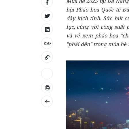
Mùa hè 2025 tại Đà Nẵng 
hội Pháo hoa Quốc tế Đ
đầy kịch tính. Sức hút 
lục, cùng với công suất
và vé xem pháo hoa "ch
"phải đến" trong mùa hè 