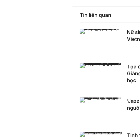
Tin liên quan
Nữ sinh quê Ninh Bình gây chú ý tại Miss Grand Vietnam 2025
Nữ si
Viet
Tọa đàm Phát triển thương hiệu trà Shan Tuyết Suối Giàng: Giá trị bản địa - Kết nối truyền thống và khoa học
Tọa đ
Giàng
học
'Jazz Box': Khi tinh thần Jazz sống dậy trong lòng người trẻ Việt
'Jazz
người
Tinh thần võ Việt sống dậy trong thế hệ trẻ hôm nay - Nơi âm nhạc và bản sắc cùng hòa nhịp
Tinh 