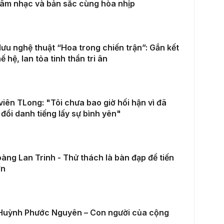
 âm nhạc và bản sắc cùng hòa nhịp
lưu nghệ thuật “Hoa trong chiến trận”: Gắn kết
hế hệ, lan tỏa tinh thần tri ân
viên TLong: "Tôi chưa bao giờ hối hận vì đã
đổi danh tiếng lấy sự bình yên"
àng Lan Trinh - Thử thách là bàn đạp để tiến
ơn
Huỳnh Phước Nguyên – Con người của cộng