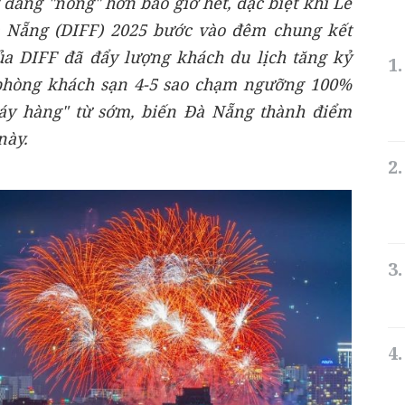
đang "nóng" hơn bao giờ hết, đặc biệt khi Lễ
à Nẵng (DIFF) 2025 bước vào đêm chung kết
của DIFF đã đẩy lượng khách du lịch tăng kỷ
 phòng khách sạn 4-5 sao chạm ngưỡng 100%
áy hàng" từ sớm, biến Đà Nẵng thành điểm
này.