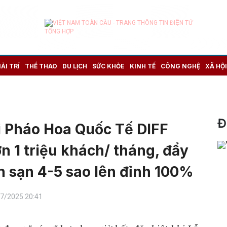
IẢI TRÍ
THỂ THAO
DU LỊCH
SỨC KHỎE
KINH TẾ
CÔNG NGHỆ
XÃ HỘI
Đ
i Pháo Hoa Quốc Tế DIFF
n 1 triệu khách/ tháng, đẩy
h sạn 4-5 sao lên đỉnh 100%
07/2025 20:41