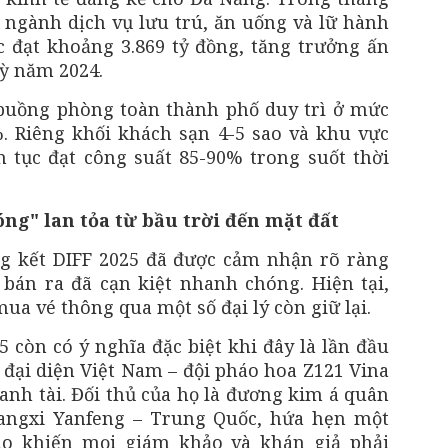
c ngành dịch vụ lưu trú, ăn uống và lữ hành
 đạt khoảng 3.869 tỷ đồng, tăng trưởng ấn
ỳ năm 2024.
 buồng phòng toàn thành phố duy trì ở mức
. Riêng khối khách sạn 4-5 sao và khu vực
n tục đạt công suất 85-90% trong suốt thời
ng" lan tỏa từ bầu trời đến mặt đất
g kết DIFF 2025 đã được cảm nhận rõ ràng
 bán ra đã cạn kiệt nhanh chóng. Hiện tại,
mua vé thông qua một số đại lý còn giữ lại.
 còn có ý nghĩa đặc biệt khi đây là lần đầu
 đại diện Việt Nam – đội pháo hoa Z121 Vina
anh tài. Đối thủ của họ là đương kim á quân
iangxi Yanfeng – Trung Quốc, hứa hẹn một
ao khiến mọi giám khảo và khán giả phải