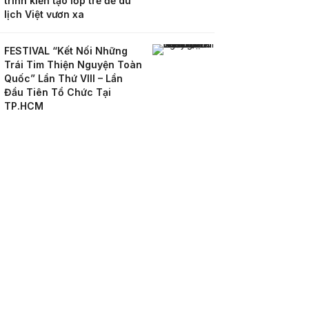
trình kiến tạo lớp trẻ để du
lịch Việt vươn xa
FESTIVAL “Kết Nối Những
Trái Tim Thiện Nguyện Toàn
Quốc” Lần Thứ VIII – Lần
Đầu Tiên Tổ Chức Tại
TP.HCM