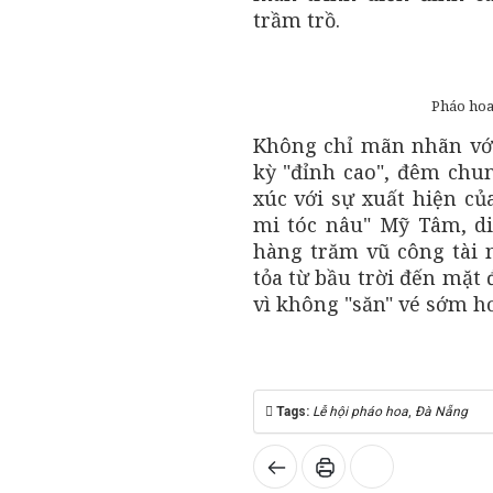
trầm trồ.
Pháo hoa
Không chỉ mãn nhãn vớ
kỳ "đỉnh cao", đêm chu
xúc với sự xuất hiện c
mi tóc nâu" Mỹ Tâm, d
hàng trăm vũ công tài n
tỏa từ bầu trời đến mặt 
vì không "săn" vé sớm h
Tags:
Lễ hội pháo hoa
,
Đà Nẵng