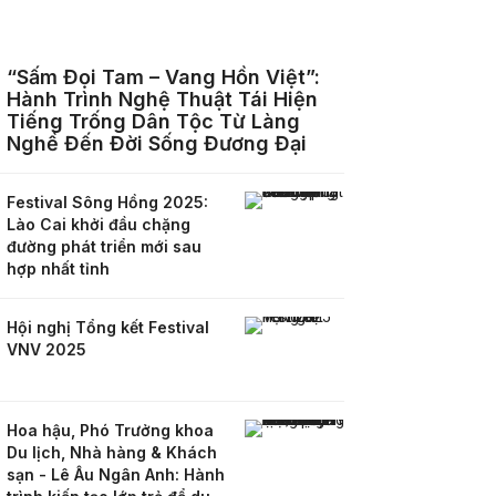
“Sấm Đọi Tam – Vang Hồn Việt”:
Hành Trình Nghệ Thuật Tái Hiện
Tiếng Trống Dân Tộc Từ Làng
Nghề Đến Đời Sống Đương Đại
Festival Sông Hồng 2025:
Lào Cai khởi đầu chặng
đường phát triển mới sau
hợp nhất tỉnh
Hội nghị Tổng kết Festival
VNV 2025
Hoa hậu, Phó Trưởng khoa
Du lịch, Nhà hàng & Khách
sạn - Lê Âu Ngân Anh: Hành