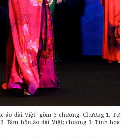
c áo dài Việt" gồm 3 chương: Chương 1: Tự
 2: Tâm hồn áo dài Việt; chương 3: Tinh hoa