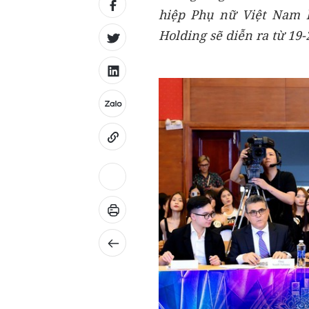
hiệp Phụ nữ Việt Nam 
Holding sẽ diễn ra từ 19