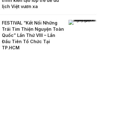
trình kiến tạo lớp trẻ để du
lịch Việt vươn xa
FESTIVAL “Kết Nối Những
Trái Tim Thiện Nguyện Toàn
Quốc” Lần Thứ VIII – Lần
Đầu Tiên Tổ Chức Tại
TP.HCM