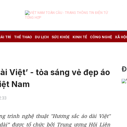
IẢI TRÍ
THỂ THAO
DU LỊCH
SỨC KHỎE
KINH TẾ
CÔNG NGHỆ
XÃ HỘI
Đ
ài Việt’ - tỏa sáng vẻ đẹp áo
Việt Nam
2:33
ng trình nghệ thuật "Hương sắc áo dài Việt"
dài” được tổ chức bởi Trung ương Hội Liên