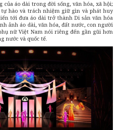
ng của áo dài trong đời sống, văn hóa, xã hội;
 tự hào và trách nhiệm giữ gìn và phát huy
tiến tới đưa áo dài trở thành Di sản văn hóa
nh ảnh áo dài, văn hóa, đất nước, con người
phụ nữ Việt Nam nói riêng đến gần gũi hơn
g nước và quốc tế.