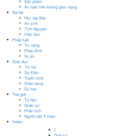
Sản phẩm
An toàn trên không gian mạng
Xã hội
Học tập Bác
An sinh
Tình Nguyện
Việc làm
Pháp luật
Tin nóng
Pháp đình
Vụ án
Giáo dục
Tin tức
Sự Kiện
Tuyển sinh
Chân dung
Du học
Thế giới
Tư liệu
Quân sự
Phân tích
Người việt 5 châu
Video
Thời sự