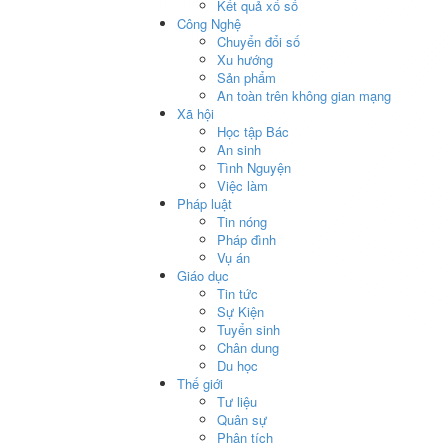
Kết quả xổ số
Công Nghệ
Chuyển đổi số
Xu hướng
Sản phẩm
An toàn trên không gian mạng
Xã hội
Học tập Bác
An sinh
Tình Nguyện
Việc làm
Pháp luật
Tin nóng
Pháp đình
Vụ án
Giáo dục
Tin tức
Sự Kiện
Tuyển sinh
Chân dung
Du học
Thế giới
Tư liệu
Quân sự
Phân tích