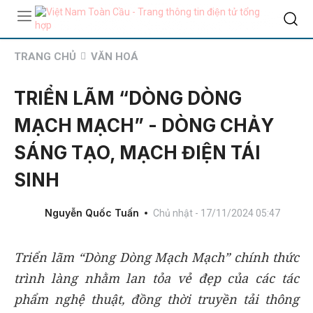
TRANG CHỦ
VĂN HOÁ
TRIỂN LÃM “DÒNG DÒNG
MẠCH MẠCH” - DÒNG CHẢY
SÁNG TẠO, MẠCH ĐIỆN TÁI
SINH
Nguyễn Quốc Tuấn
Chủ nhật - 17/11/2024 05:47
Triển lãm “Dòng Dòng Mạch Mạch” chính thức
trình làng nhằm lan tỏa vẻ đẹp của các tác
phẩm nghệ thuật, đồng thời truyền tải thông