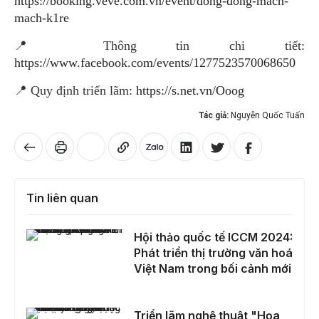
https://booking.veve.com.vn/event/dong-dong-mach-
mach-k1re
📍 Thông tin chi tiết:
https://www.facebook.com/events/1277523570068650
📍 Quy định triển lãm:
https://s.net.vn/Ooog
Tác giả:
Nguyễn Quốc Tuấn
Tin liên quan
Hội thảo quốc tế ICCM 2024: Phát triển thị trường văn hoá Việt Nam trong bối cảnh mới
Hội thảo quốc tế ICCM 2024:
Phát triển thị trường văn hoá
Việt Nam trong bối cảnh mới
Triển lãm nghệ thuật "Họa Cam Thảnh Cảm" lan tỏa hy vọng đến nạn nhân chất độc da cam
Triển lãm nghệ thuật "Họa