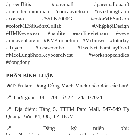
#greenBitis #parcmall #parcmallquan8
#diemdenmuonmau #coocaavietnam #tivikhungtranh
#coocaa #55LN7000G #colorMESàiGòn
#colorMESàiGònxCollab #NhậphộiDesign
#HMKeyewear #nanlite #nanlitevietnam #veve
#muavephaivui #KVProduction #Mrbrown #totoday
#Tuyen #lucascombo #TwelveChamCayFood
#MeoLungShopKeyboardNest #workshopcandles
#dongdong
PHẦN BÌNH LUẬN
🔥Triển lãm Dòng Dòng Mạch Mạch chào đón các bạn!
📍 Thời gian: 10h - 20h, từ 22 - 24/11/2024
📍 Địa điểm: Tầng 5, TTTM Parc Mall, 547-549 Tạ
Quang Bửu, P4, Q8, TP. HCM
📍 Đăng ký miễn phí: