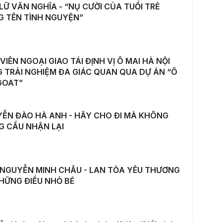
LỮ VĂN NGHĨA - “NỤ CƯỜI CỦA TUỔI TRẺ
 TÊN TÌNH NGUYỆN”
 VIÊN NGOẠI GIAO TÁI ĐỊNH VỊ Ô MAI HÀ NỘI
 TRẢI NGHIỆM ĐA GIÁC QUAN QUA DỰ ÁN “Ô
GOAT”
ỄN ĐÀO HÀ ANH - HÃY CHO ĐI MÀ KHÔNG
 CẦU NHẬN LẠI
NGUYỄN MINH CHÂU - LAN TỎA YÊU THƯƠNG
HỮNG ĐIỀU NHỎ BÉ