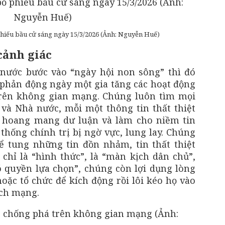
hiếu bầu cử sáng ngày 15/3/2026 (Ảnh: Nguyễn Huế)
cảnh giác
 nước bước vào “ngày hội non sông” thì đó
, phản động ngày một gia tăng các hoạt động
 trên không gian mạng. Chúng luôn tìm mọi
và Nhà nước, mỗi một thông tin thất thiệt
y hoang mang dư luận và làm cho niềm tin
thống chính trị bị ngờ vực, lung lay. Chúng
ể tung những tin đồn nhảm, tin thất thiệt
chỉ là “hình thức”, là “màn kịch dân chủ”,
 quyền lựa chọn”, chúng còn lợi dụng lòng
oặc tổ chức để kích động rồi lôi kéo họ vào
ch mạng.