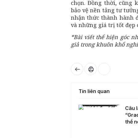
chọn. Đồng thời, cũng k
bảo vệ nền tảng tư tưởn
nhận thức thành hành đ
và những giá trị tốt đẹp 
*Bài viết thể hiện góc n
giả trong khuôn khổ nghi
Tin liên quan
Câu lạc bộ Lãnh đạo Trẻ Cầu Giấy - CGTL 2026: “Gradient Waves” - Có những câu chuyện không thể nói thành lời
Câu l
“Gra
thể n