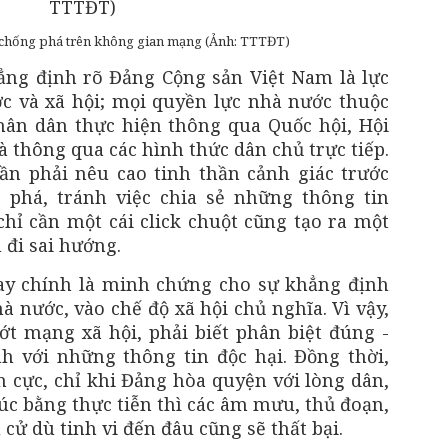
 chống phá trên không gian mạng (Ảnh: TTTĐT)
ng định rõ Đảng Cộng sản Việt Nam là lực
c và xã hội; mọi quyền lực nhà nước thuộc
ân dân thực hiện thông qua Quốc hội, Hội
 thông qua các hình thức dân chủ trực tiếp.
ần phải nêu cao tinh thần cảnh giác trước
 phá, tránh việc chia sẻ những thông tin
hỉ cần một cái click chuột cũng tạo ra một
 đi sai hướng.
tay chính là minh chứng cho sự khẳng định
 nước, vào chế độ xã hội chủ nghĩa. Vì vậy,
ướt mạng xã hội, phải biết phân biệt đúng -
nh với những thông tin độc hại. Đồng thời,
ch cực, chỉ khi Đảng hòa quyện với lòng dân,
úc bằng thực tiễn thì các âm mưu, thủ đoạn,
cử dù tinh vi đến đâu cũng sẽ thất bại.