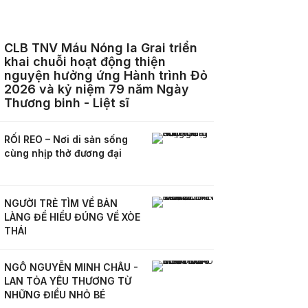
CLB TNV Máu Nóng Ia Grai triển
khai chuỗi hoạt động thiện
nguyện hưởng ứng Hành trình Đỏ
2026 và kỷ niệm 79 năm Ngày
Thương binh - Liệt sĩ
RỐI REO – Nơi di sản sống
cùng nhịp thở đương đại
NGƯỜI TRẺ TÌM VỀ BẢN
LÀNG ĐỂ HIỂU ĐÚNG VỀ XÒE
THÁI
NGÔ NGUYỄN MINH CHÂU -
LAN TỎA YÊU THƯƠNG TỪ
NHỮNG ĐIỀU NHỎ BÉ