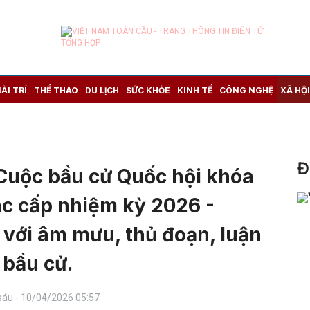
IẢI TRÍ
THỂ THAO
DU LỊCH
SỨC KHỎE
KINH TẾ
CÔNG NGHỆ
XÃ HỘI
Đ
 Cuộc bầu cử Quốc hội khóa
c cấp nhiệm kỳ 2026 -
 với âm mưu, thủ đoạn, luận
 bầu cử.
sáu - 10/04/2026 05:57