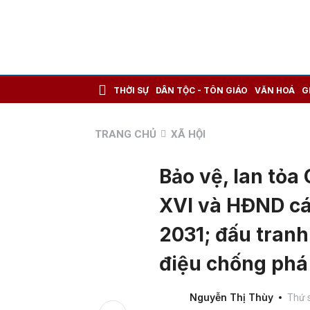
THỜI SỰ
DÂN TỘC - TÔN GIÁO
VĂN HOÁ
G
TRANG CHỦ
XÃ HỘI
Bảo vệ, lan tỏa
XVI và HĐND cá
2031; đấu tranh
điệu chống phá
Nguyễn Thị Thùy
Thứ 