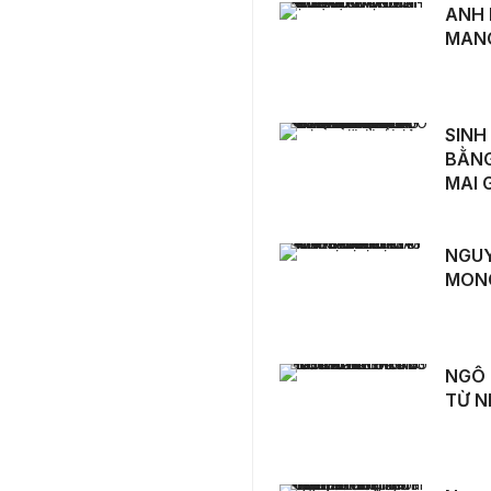
ANH LỮ VĂN NGHĨA - “NỤ CƯỜI CỦA TUỔI TRẺ MANG TÊN TÌNH NGUYỆN”
ANH 
MANG
SINH VIÊN NGOẠI GIAO TÁI ĐỊNH VỊ Ô MAI HÀ NỘI BẰNG TRẢI NGHIỆM ĐA GIÁC QUAN QUA DỰ ÁN “Ô MAI GOAT”
SINH
BẰNG
MAI 
NGUYỄN ĐÀO HÀ ANH - HÃY CHO ĐI MÀ KHÔNG MONG CẦU NHẬN LẠI
NGUY
MONG
NGÔ NGUYỄN MINH CHÂU - LAN TỎA YÊU THƯƠNG TỪ NHỮNG ĐIỀU NHỎ BÉ
NGÔ 
TỪ N
Nguyễn Hoàng Nam và hành trình giữ lửa “Nồi cháo tình thương”