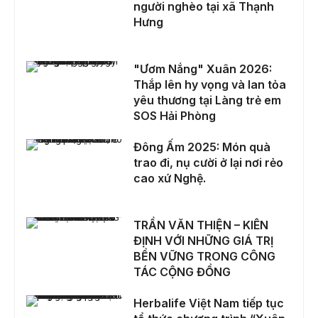
người nghèo tại xã Thạnh
Hưng
"Ươm Nắng" Xuân 2026: Thắp lên hy vọng và lan tỏa yêu thương tại Làng trẻ em SOS Hải Phòng
"Ươm Nắng" Xuân 2026:
Thắp lên hy vọng và lan tỏa
yêu thương tại Làng trẻ em
SOS Hải Phòng
Đông Ấm 2025: Món quà trao đi, nụ cười ở lại nơi rẻo cao xứ Nghệ.
Đông Ấm 2025: Món quà
trao đi, nụ cười ở lại nơi rẻo
cao xứ Nghệ.
TRẦN VĂN THIỆN – KIÊN ĐỊNH VỚI NHỮNG GIÁ TRỊ BỀN VỮNG TRONG CÔNG TÁC CỘNG ĐỒNG
TRẦN VĂN THIỆN – KIÊN
ĐỊNH VỚI NHỮNG GIÁ TRỊ
BỀN VỮNG TRONG CÔNG
TÁC CỘNG ĐỒNG
Herbalife Việt Nam tiếp tục tổ thức chương trình “Xuân Yêu Thương” 2026 cho trẻ em và người cao tuổi có hoàn cảnh khó khăn tại các Trung tâm Casa Herbalife trên toàn quốc
Herbalife Việt Nam tiếp tục