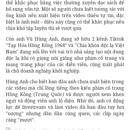
thể khắc phục bằng việc thường xuyên đọc sách để
bổ sung vốn từ. Một số người chưa biết tương tác với
ống kính nên xuất hiện trên video thiếu tự tin, đặc
biệt là ánh mắt – điều này cũng có thể khắc phục nếu
chịu khó tập luyện thì sẽ vượt qua.
Còn anh Vũ Hùng Anh, đang sở hữu 2 kênh Tiktok
"Tạp Hóa Hồng Kông 1968" và "Chìa khóa độc lạ Việt
Nam" đang nổi lên với vai trò nhà sáng tạo nội dung
độc lạ khi có giọng nói giống như phim cổ trang và
mang trang phục của các diễn viên, cũng xuất phát
là chủ doanh nghiệp khởi nghiệp.
Hùng Anh cho biết ban đầu anh chưa xuất hiện trong
các video mà chỉ lồng tiếng theo kiểu phim cổ trang
Hồng Kông (Trung Quốc) và được người xem khen
ngợi và động viên anh lộ diện. Nhờ đó, anh có động
lực để livestream và làm video dù ban đầu tuy hơi
"sượng" nhưng dần dần cũng quen, các clip ngày
càng "mượt".