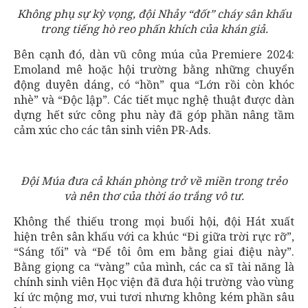
Không phụ sự kỳ vọng, đội Nhảy “đốt” cháy sân khấu
trong tiếng hò reo phấn khích của khán giả.
Bên cạnh đó, dàn vũ công múa của Premiere 2024:
Emoland mê hoặc hội trường bằng những chuyển
động duyên dáng, có “hồn” qua “Lớn rồi còn khóc
nhè” và “Độc lập”. Các tiết mục nghệ thuật được dàn
dựng hết sức công phu này đã góp phần nâng tầm
cảm xúc cho các tân sinh viên PR-Ads.
Đội Múa đưa cả khán phòng trở về miền trong trẻo
và nên thơ của thời áo trắng vô tư.
Không thể thiếu trong mọi buổi hội, đội Hát xuất
hiện trên sân khấu với ca khúc “Đi giữa trời rực rỡ”,
“Sáng tối” và “Để tôi ôm em bằng giai điệu này”.
Bằng giọng ca “vàng” của mình, các ca sĩ tài năng là
chính sinh viên Học viện đã đưa hội trường vào vùng
kí ức mộng mơ, vui tươi nhưng không kém phần sâu