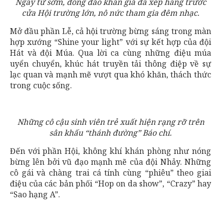
Ngay từ sớm, đông đảo khán giả đã xếp hàng trước
cửa Hội trường lớn, nô nức tham gia đêm nhạc.
Mở đầu phần Lễ, cả hội trường bừng sáng trong màn
hợp xướng “Shine your light” với sự kết hợp của đội
Hát và đội Múa. Qua lời ca cùng những điệu múa
uyển chuyển, khúc hát truyền tải thông điệp về sự
lạc quan và mạnh mẽ vượt qua khó khăn, thách thức
trong cuộc sống.
Những cô cậu sinh viên trẻ xuất hiện rạng rỡ trên
sân khấu “thánh đường” Báo chí.
Đến với phần Hội, không khí khán phòng như nóng
bừng lên bởi vũ đạo mạnh mẽ của đội Nhảy. Những
cô gái và chàng trai cá tính cùng “phiêu” theo giai
điệu của các bản phối “Hop on da show”, “Crazy” hay
“Sao hạng A”.