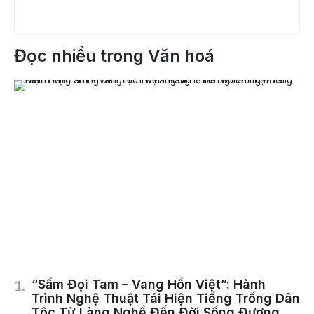
Đọc nhiều trong Văn hoá
“Sấm Đọi Tam – Vang Hồn Việt”: Hành
Trình Nghệ Thuật Tái Hiện Tiếng Trống Dân
Tộc Từ Làng Nghề Đến Đời Sống Đương