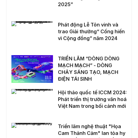
2025”
Phát động Lễ Tôn vinh và trao Giải thưởng“ Cống hiến vì Cộng đồng” năm 2024
Phát động Lễ Tôn vinh và
trao Giải thưởng“ Cống hiến
vì Cộng đồng” năm 2024
TRIỂN LÃM “DÒNG DÒNG MẠCH MẠCH” - DÒNG CHẢY SÁNG TẠO, MẠCH ĐIỆN TÁI SINH
TRIỂN LÃM “DÒNG DÒNG
MẠCH MẠCH” - DÒNG
CHẢY SÁNG TẠO, MẠCH
ĐIỆN TÁI SINH
Hội thảo quốc tế ICCM 2024: Phát triển thị trường văn hoá Việt Nam trong bối cảnh mới
Hội thảo quốc tế ICCM 2024:
Phát triển thị trường văn hoá
Việt Nam trong bối cảnh mới
Triển lãm nghệ thuật "Họa Cam Thảnh Cảm" lan tỏa hy vọng đến nạn nhân chất độc da cam
Triển lãm nghệ thuật "Họa
Cam Thảnh Cảm" lan tỏa hy