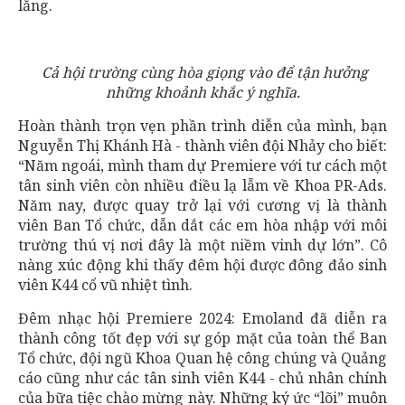
lắng.
Cả hội trường cùng hòa giọng vào để tận hưởng
những khoảnh khắc ý nghĩa.
Hoàn thành trọn vẹn phần trình diễn của mình, bạn
Nguyễn Thị Khánh Hà - thành viên đội Nhảy cho biết:
“Năm ngoái, mình tham dự Premiere với tư cách một
tân sinh viên còn nhiều điều lạ lẫm về Khoa PR-Ads.
Năm nay, được quay trở lại với cương vị là thành
viên Ban Tổ chức, dẫn dắt các em hòa nhập với môi
trường thú vị nơi đây là một niềm vinh dự lớn”. Cô
nàng xúc động khi thấy đêm hội được đông đảo sinh
viên K44 cổ vũ nhiệt tình.
Đêm nhạc hội Premiere 2024: Emoland đã diễn ra
thành công tốt đẹp với sự góp mặt của toàn thể Ban
Tổ chức, đội ngũ Khoa Quan hệ công chúng và Quảng
cáo cũng như các tân sinh viên K44 - chủ nhân chính
của bữa tiệc chào mừng này. Những ký ức “lõi” muôn