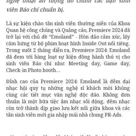
nghệ thuật ấn tượng do chính các bạn sinh
viên Báo chí chuẩn bị.
Là sự kiện chào tân sinh viên thường niên của Khoa
Quan hệ công chúng và Quảng cáo, Premiere 2024 đã
trở lại với chủ đề “Emoland” - Hòn đảo cảm xúc, lấy
cảm hứng từ bộ phim hoạt hình Inside Out nổi tiếng.
Trong suốt 2 tháng diễn ra, Premiere 2024: Emoland
đã đem tới hàng loạt sự kiện đồng hành thú vị cho
sinh viên Báo chí như: Meeting day, Game day,
Check-in Photo booth…
Đỉnh cao của Premiere 2024: Emoland là đêm đại
nhạc hội quy tụ những nghệ sĩ khách mời khủng
cùng các tiết mục văn nghệ độc đáo. Không đơn
thuần là một bữa tiệc âm nhạc sôi động, đêm nhạc
còn trở thành dịp giao lưu kết nối giữa khoa và các
tân sinh viên mới gia nhập mái nhà chung PR-Ads.