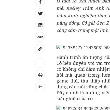
Ở tuổi 18, khi nhiều bạ
mê, Kasley Trâm Anh (
năm kinh nghiệm thực c
năng động. Cô gái Gen Z
công sớm trong một lĩnh
Hành trình ấn tượng củ
Cô bén duyên với vai tr
cô không chỉ đảm nhiệm 
hồi mà quan trọng hơn
game thủ, thu thập nhữn
dựng cầu nối vững chắc 
Đây chính là những viên
sự nghiệp của cô.