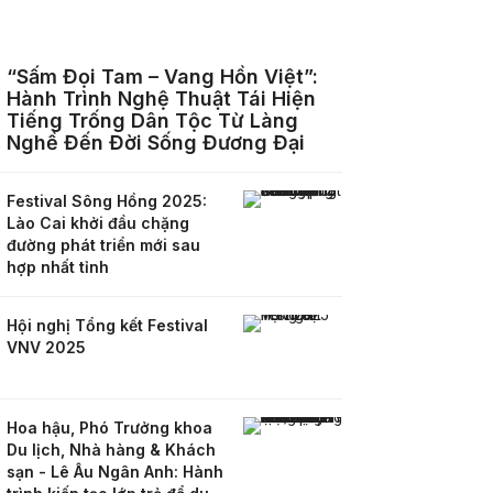
“Sấm Đọi Tam – Vang Hồn Việt”:
Hành Trình Nghệ Thuật Tái Hiện
Tiếng Trống Dân Tộc Từ Làng
Nghề Đến Đời Sống Đương Đại
Festival Sông Hồng 2025:
Lào Cai khởi đầu chặng
đường phát triển mới sau
hợp nhất tỉnh
Hội nghị Tổng kết Festival
VNV 2025
Hoa hậu, Phó Trưởng khoa
Du lịch, Nhà hàng & Khách
sạn - Lê Âu Ngân Anh: Hành