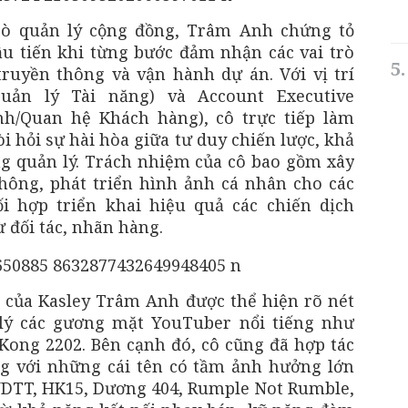
trò quản lý cộng đồng, Trâm Anh chứng tỏ
ầu tiến khi từng bước đảm nhận các vai trò
ruyền thông và vận hành dự án. Với vị trí
uản lý Tài năng) và Account Executive
nh/Quan hệ Khách hàng), cô trực tiếp làm
i hỏi sự hài hòa giữa tư duy chiến lược, khả
g quản lý. Trách nhiệm của cô bao gồm xây
hông, phát triển hình ảnh cá nhân cho các
ối hợp triển khai hiệu quả các chiến dịch
 đối tác, nhãn hàng.
 của Kasley Trâm Anh được thể hiện rõ nét
 lý các gương mặt YouTuber nổi tiếng như
 Kong 2202. Bên cạnh đó, cô cũng đã hợp tác
g với những cái tên có tầm ảnh hưởng lớn
DTT, HK15, Dương 404, Rumple Not Rumble,