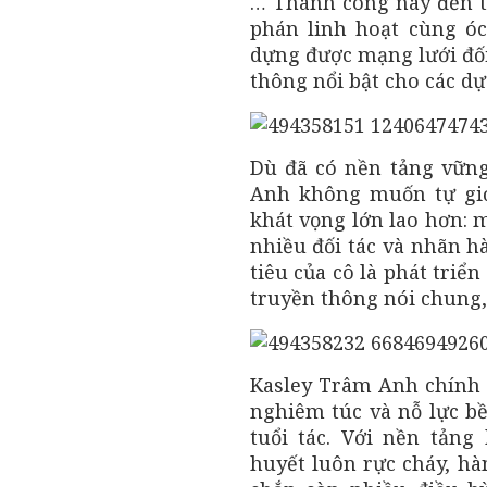
… Thành công này đến t
phán linh hoạt cùng ó
dựng được mạng lưới đối
thông nổi bật cho các dự
Dù đã có nền tảng vững
Anh không muốn tự giớ
khát vọng lớn lao hơn: 
nhiều đối tác và nhãn h
tiêu của cô là phát tri
truyền thông nói chung,
Kasley Trâm Anh chính
nghiêm túc và nỗ lực bền
tuổi tác. Với nền tản
huyết luôn rực cháy, hà