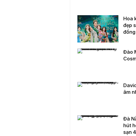
Hoa khôi Bản sắc Á Đông – Nguyễn Vân Anh: Khi vẻ đẹp song hành cùng tri thức và trách nhiệm cộng đồng
Hoa k
đẹp s
đồng
Đào Minh Tâm: Nhan sắc tri thức tỏa sáng tại Miss Cosmo Vietnam 2025
Đào M
Cosm
David Greilsammer trở lại Việt Nam với hành trình âm nhạc “Tiên nữ, giấc mộng và điệu vũ”
David
âm nh
Đà Nẵng: Lễ Hội Pháo Hoa Quốc Tế DIFF 2025 thu hút hơn 1 triệu khách/ tháng, đẩy công suất khách sạn 4-5 sao lên đỉnh 100%
Đà Nẵ
hút h
sạn 4