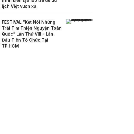
trình kiến tạo lớp trẻ để du
lịch Việt vươn xa
FESTIVAL “Kết Nối Những
Trái Tim Thiện Nguyện Toàn
Quốc” Lần Thứ VIII – Lần
Đầu Tiên Tổ Chức Tại
TP.HCM