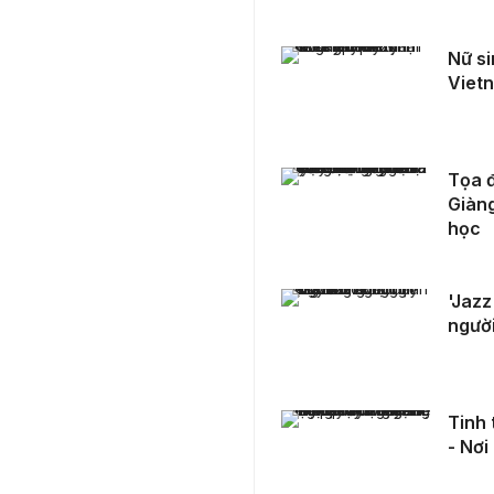
Nữ sinh quê Ninh Bình gây chú ý tại Miss Grand Vietnam 2025
Nữ si
Viet
Tọa đàm Phát triển thương hiệu trà Shan Tuyết Suối Giàng: Giá trị bản địa - Kết nối truyền thống và khoa học
Tọa đ
Giàng
học
'Jazz Box': Khi tinh thần Jazz sống dậy trong lòng người trẻ Việt
'Jazz
người
Tinh thần võ Việt sống dậy trong thế hệ trẻ hôm nay - Nơi âm nhạc và bản sắc cùng hòa nhịp
Tinh 
- Nơi