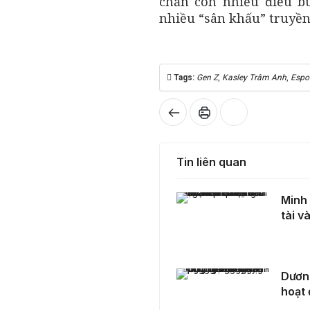
chắn còn nhiều điều b
nhiều “sân khấu” truyền
Tags:
Gen Z
,
Kasley Trâm Anh
,
Espo
Tin liên quan
Minh Thư: Hành trình từ Cử nhân Luật đến Á hậu đa tài và khát vọng chinh phục âm nhạc
Minh 
tài v
Dương Đình Dũng - Gương mặt trẻ tiên phong trong hoạt động thiện nguyện
Dương
hoạt 