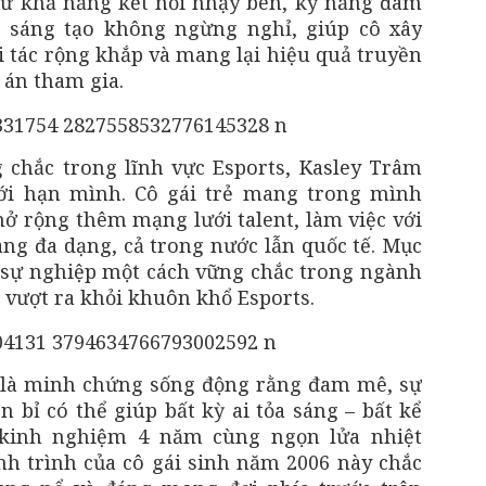
ừ khả năng kết nối nhạy bén, kỹ năng đàm
c sáng tạo không ngừng nghỉ, giúp cô xây
 tác rộng khắp và mang lại hiệu quả truyền
 án tham gia.
 chắc trong lĩnh vực Esports, Kasley Trâm
i hạn mình. Cô gái trẻ mang trong mình
mở rộng thêm mạng lưới talent, làm việc với
àng đa dạng, cả trong nước lẫn quốc tế. Mục
ển sự nghiệp một cách vững chắc trong ngành
 vượt ra khỏi khuôn khổ Esports.
 là minh chứng sống động rằng đam mê, sự
 bỉ có thể giúp bất kỳ ai tỏa sáng – bất kể
g kinh nghiệm 4 năm cùng ngọn lửa nhiệt
nh trình của cô gái sinh năm 2006 này chắc