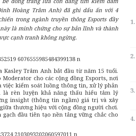
n bè đồng trang lứa còn đang tìm kiếm đam
Đinh Hoàng Trâm Anh) đã ghi dấu ấn với 4
hiến trong ngành truyền thông Esports đầy
 này là minh chứng cho sự bản lĩnh và thành
 vực cạnh tranh không ngừng.
a Kasley Trâm Anh bắt đầu từ năm 15 tuổi.
ò Moderator cho các cộng đồng Esports, nơi
việc kiểm soát luồng thông tin, xử lý phản
 là rèn luyện khả năng thấu hiểu tâm lý
g insight (thông tin ngầm) giá trị và xây
giữa thương hiệu với cộng đồng người chơi.
 gạch đầu tiên tạo nền tảng vững chắc cho