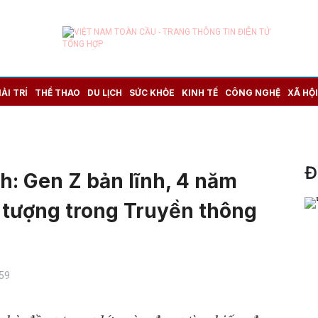
IẢI TRÍ
THỂ THAO
DU LỊCH
SỨC KHỎE
KINH TẾ
CÔNG NGHỆ
XÃ HỘI
Đ
: Gen Z bản lĩnh, 4 năm
 tượng trong Truyền thông
:59