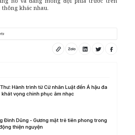
ùng nổ và đáng mong đợi phía trước trên
 thông khác nhau.
rts
Thư: Hành trình từ Cử nhân Luật đến Á hậu đa
à khát vọng chinh phục âm nhạc
 Đình Dũng - Gương mặt trẻ tiên phong trong
động thiện nguyện