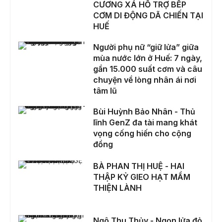
CƯƠNG XÁ HỖ TRỢ BẾP
CƠM DI ĐỘNG DÃ CHIẾN TẠI
HUẾ
Người phụ nữ “giữ lửa” giữa mùa nước lớn ở Huế: 7 ngày, gần 15.000 suất cơm và câu chuyện về lòng nhân ái nơi tâm lũ
Người phụ nữ “giữ lửa” giữa
mùa nước lớn ở Huế: 7 ngày,
gần 15.000 suất cơm và câu
chuyện về lòng nhân ái nơi
tâm lũ
Bùi Huỳnh Bảo Nhân - Thủ lĩnh GenZ đa tài mang khát vọng cống hiến cho cộng đồng
Bùi Huỳnh Bảo Nhân - Thủ
lĩnh GenZ đa tài mang khát
vọng cống hiến cho cộng
đồng
BÀ PHAN THỊ HUỆ - HAI THẬP KỶ GIEO HẠT MẦM THIỆN LÀNH
BÀ PHAN THỊ HUỆ - HAI
THẬP KỶ GIEO HẠT MẦM
THIỆN LÀNH
Ngô Thu Thủy - Ngọn lửa đỏ trong hành trình hiến máu cứu người
Ngô Thu Thủy - Ngọn lửa đỏ