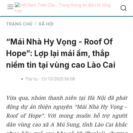
TRANG CHỦ
XÃ HỘI
“Mái Nhà Hy Vọng - Roof Of
Hope”: Lợp lại mái ấm, thắp
niềm tin tại vùng cao Lào Cai
Thứ tư - 15/10/2025 06:08
Vừa qua, nhóm thanh niên tại Hà Nội đã phát
động dự án thiện nguyện “Mái Nhà Hy Vọng –
Roof of Hope”. Với mong muốn hỗ trợ người
dân vùng cao xã A Mú Sung, tỉnh Lào Cai khắc