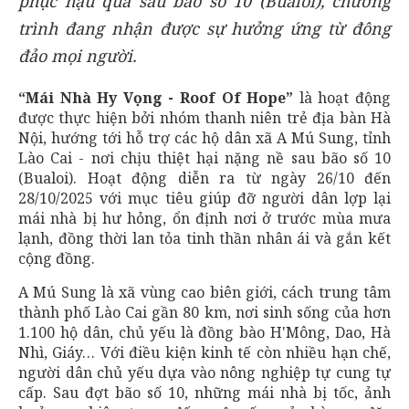
phục hậu quả sau bão số 10 (Bualoi), chương
trình đang nhận được sự hưởng ứng từ đông
đảo mọi người.
“Mái Nhà Hy Vọng - Roof Of Hope”
là hoạt động
được thực hiện bởi nhóm thanh niên trẻ địa bàn Hà
Nội, hướng tới hỗ trợ các hộ dân xã A Mú Sung, tỉnh
Lào Cai - nơi chịu thiệt hại nặng nề sau bão số 10
(Bualoi). Hoạt động diễn ra từ ngày 26/10 đến
28/10/2025 với mục tiêu giúp đỡ người dân lợp lại
mái nhà bị hư hỏng, ổn định nơi ở trước mùa mưa
lạnh, đồng thời lan tỏa tinh thần nhân ái và gắn kết
cộng đồng.
A Mú Sung là xã vùng cao biên giới, cách trung tâm
thành phố Lào Cai gần 80 km, nơi sinh sống của hơn
1.100 hộ dân, chủ yếu là đồng bào H'Mông, Dao, Hà
Nhì, Giáy… Với điều kiện kinh tế còn nhiều hạn chế,
người dân chủ yếu dựa vào nông nghiệp tự cung tự
cấp. Sau đợt bão số 10, những mái nhà bị tốc, ảnh