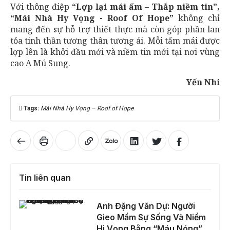
Với thông điệp
“Lợp lại mái ấm – Thắp niềm tin”,
“Mái Nhà Hy Vọng - Roof Of Hope”
không chỉ
mang đến sự hỗ trợ thiết thực mà còn góp phần lan
tỏa tinh thần tương thân tương ái. Mỗi tấm mái được
lợp lên là khởi đầu mới và niềm tin mới tại nơi vùng
cao A Mú Sung.
Yến Nhi
Tags:
Mái Nhà Hy Vọng – Roof of Hope
Tin liên quan
Anh Đặng Văn Dự: Người Gieo Mầm Sự Sống Và Niềm Hi Vọng Bằng “Máu Nóng”
Anh Đặng Văn Dự: Người
Gieo Mầm Sự Sống Và Niềm
Hi Vọng Bằng “Máu Nóng”