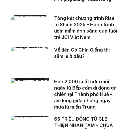
Tổng kết chương trình Rise to Shine 2025 – Hành trình ươm mầm ánh sáng của tuổi trẻ JCI Việt Nam
Tổng kết chương trình Rise
to Shine 2025 – Hành trình
ươm mầm ánh sáng của tuổi
trẻ JCI Việt Nam
Về đền Cô Chín Giếng thì sắm lễ ở đâu?
Về đền Cô Chín Giếng thì
sắm lễ ở đâu?
Hơn 2.000 suất cơm mỗi ngày từ Bếp cơm di động dã chiến tại Thành phố Huế – ấm lòng giữa những ngày mưa lũ miền Trung
Hơn 2.000 suất cơm mỗi
ngày từ Bếp cơm di động dã
chiến tại Thành phố Huế –
ấm lòng giữa những ngày
mưa lũ miền Trung
65 TRIỆU ĐỒNG TỪ CLB THIỆN NHÂN TÂM – CHÙA CƯƠNG XÁ HỖ TRỢ BẾP CƠM DI ĐỘNG DÃ CHIẾN TẠI HUẾ
65 TRIỆU ĐỒNG TỪ CLB
THIỆN NHÂN TÂM – CHÙA