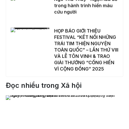
trong hành trình hiến máu
cứu người
HỌP BÁO GIỚI THIỆU FESTIVAL “KẾT NỐI NHỮNG TRÁI TIM THIỆN NGUYỆN TOÀN QUỐC” – LẦN THỨ VIII VÀ LỄ TÔN VINH & TRAO GIẢI THƯỞNG “CỐNG HIẾN VÌ CỘNG ĐỒNG” 2025
HỌP BÁO GIỚI THIỆU
FESTIVAL “KẾT NỐI NHỮNG
TRÁI TIM THIỆN NGUYỆN
TOÀN QUỐC” – LẦN THỨ VIII
VÀ LỄ TÔN VINH & TRAO
GIẢI THƯỞNG “CỐNG HIẾN
VÌ CỘNG ĐỒNG” 2025
Đọc nhiều trong Xã hội