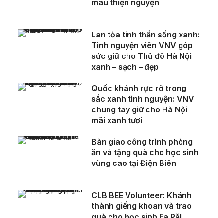
màu thiện nguyện
Lan tỏa tinh thần sống xanh: Tình nguyện viên VNV góp sức giữ cho Thủ đô Hà Nội xanh – sạch – đẹp
Lan tỏa tinh thần sống xanh:
Tình nguyện viên VNV góp
sức giữ cho Thủ đô Hà Nội
xanh – sạch – đẹp
Quốc khánh rực rỡ trong sắc xanh tình nguyện: VNV chung tay giữ cho Hà Nội mãi xanh tươi
Quốc khánh rực rỡ trong
sắc xanh tình nguyện: VNV
chung tay giữ cho Hà Nội
mãi xanh tươi
Bàn giao công trình phòng ăn và tặng quà cho học sinh vùng cao tại Điện Biên
Bàn giao công trình phòng
ăn và tặng quà cho học sinh
vùng cao tại Điện Biên
CLB BEE Volunteer: Khánh thành giếng khoan và trao quà cho học sinh Ea Păl nhân dịp năm học mới
CLB BEE Volunteer: Khánh
thành giếng khoan và trao
quà cho học sinh Ea Păl