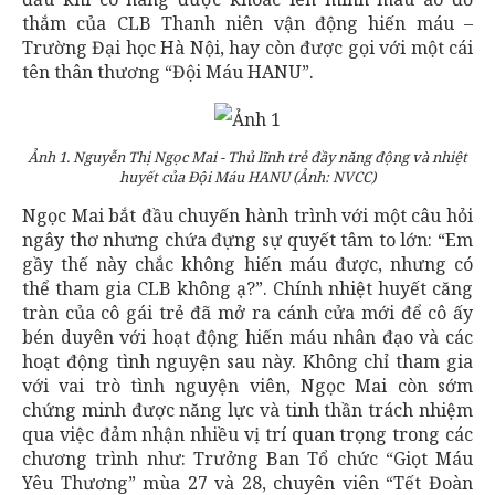
thắm của CLB Thanh niên vận động hiến máu –
Trường Đại học Hà Nội, hay còn được gọi với một cái
tên thân thương “Đội Máu HANU”.
Ảnh 1. Nguyễn Thị Ngọc Mai - Thủ lĩnh trẻ đầy năng động và nhiệt
huyết của Đội Máu HANU (Ảnh: NVCC)
Ngọc Mai bắt đầu chuyến hành trình với một câu hỏi
ngây thơ nhưng chứa đựng sự quyết tâm to lớn: “Em
gầy thế này chắc không hiến máu được, nhưng có
thể tham gia CLB không ạ?”. Chính nhiệt huyết căng
tràn của cô gái trẻ đã mở ra cánh cửa mới để cô ấy
bén duyên với hoạt động hiến máu nhân đạo và các
hoạt động tình nguyện sau này. Không chỉ tham gia
với vai trò tình nguyện viên, Ngọc Mai còn sớm
chứng minh được năng lực và tinh thần trách nhiệm
qua việc đảm nhận nhiều vị trí quan trọng trong các
chương trình như: Trưởng Ban Tổ chức “Giọt Máu
Yêu Thương” mùa 27 và 28, chuyên viên “Tết Đoàn