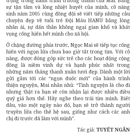
trọng trong hành trình trưởng thành của Mai. Bằng
sự tận tâm và lòng nhiệt huyết của mình, cô nàng
sinh năm 2005 cùng đồng đội sẽ viết tiếp những câu
chuyện đẹp về tuổi trẻ Đội Máu HANU bằng lòng
nhân ái, sự dấn thân không ngại gian khổ và khát
vọng cống hiến hết mình cho xã hội.
Ở chặng đường phía trước, Ngọc Mai sẽ tiếp tục cống
hiến với ngọn lửa chưa bao giờ tắt trong tim. Với cô
nàng, được đóng góp sức trẻ cho các hoạt động cộng
đồng là niềm vinh dự và hạnh phúc nhất trong
những năm tháng thanh xuân tươi đẹp. Dành một lời
gửi gắm tới các “ngọn đuốc mới” của hành trình
thiện nguyện, Mai nhắn nhủ: “Tình nguyện là cho đi
nhưng thật ra bạn sẽ còn nhận lại được nhiều điều
quý giá hơn thể. Hãy nghe theo trái tim mình. Biết
đâu, vào một ngày nào đó, bạn sẽ trở thành người
truyền lửa cho thế hệ sau, giống như cách các anh
chị đi trước đã làm với mình”.
Tác giả:
TUYẾT NGÂN