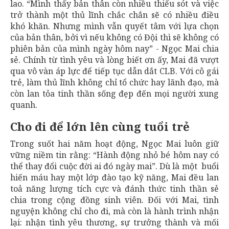
lao. “Mình thấy bản thân còn nhiều thiếu sót và việc
trở thành một thủ lĩnh chắc chắn sẽ có nhiều điều
khó khăn. Nhưng mình vẫn quyết tâm với lựa chọn
của bản thân, bởi vì nếu không có Đội thì sẽ không có
phiên bản của mình ngày hôm nay” - Ngọc Mai chia
sẻ. Chính từ tình yêu và lòng biết ơn ấy, Mai đã vượt
qua vô vàn áp lực để tiếp tục dẫn dắt CLB. Với cô gái
trẻ, làm thủ lĩnh không chỉ tổ chức hay lãnh đạo, mà
còn lan tỏa tinh thần sống đẹp đến mọi người xung
quanh.
Cho đi để lớn lên cùng tuổi trẻ
Trong suốt hai năm hoạt động, Ngọc Mai luôn giữ
vững niềm tin rằng: “Hành động nhỏ bé hôm nay có
thể thay đổi cuộc đời ai đó ngày mai”. Dù là một buổi
hiến máu hay một lớp đào tạo kỹ năng, Mai đều lan
toả năng lượng tích cực và đánh thức tinh thần sẻ
chia trong cộng đồng sinh viên. Đối với Mai, tình
nguyện không chỉ cho đi, mà còn là hành trình nhận
lại: nhận tình yêu thương, sự trưởng thành và mối