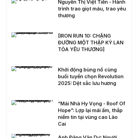
Nguyễn Thị Việt Tiến - Hành
trình trao giọt máu, trao yêu
thương
[IRON RUN 10: CHẶNG ĐƯỜNG MỘT THẬP KỶ LAN TỎA YÊU THƯƠNG]
[IRON RUN 10: CHẶNG
ĐƯỜNG MỘT THẬP KỶ LAN
TỎA YÊU THƯƠNG]
Khởi động bùng nổ cùng buổi tuyển chọn Revolution 2025: Dệt sắc lưu hương
Khởi động bùng nổ cùng
buổi tuyển chọn Revolution
2025: Dệt sắc lưu hương
“Mái Nhà Hy Vọng - Roof Of Hope”: Lợp lại mái ấm, thắp niềm tin tại vùng cao Lào Cai
“Mái Nhà Hy Vọng - Roof Of
Hope”: Lợp lại mái ấm, thắp
niềm tin tại vùng cao Lào
Cai
Anh Đặng Văn Dự: Người Gieo Mầm Sự Sống Và Niềm Hi Vọng Bằng “Máu Nóng”
Anh Đặng Văn Dự: Người