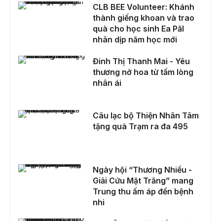
CLB BEE Volunteer: Khánh thành giếng khoan và trao quà cho học sinh Ea Păl nhân dịp năm học mới
CLB BEE Volunteer: Khánh
thành giếng khoan và trao
quà cho học sinh Ea Păl
nhân dịp năm học mới
Đinh Thị Thanh Mai - Yêu thương nở hoa từ tấm lòng nhân ái
Đinh Thị Thanh Mai - Yêu
thương nở hoa từ tấm lòng
nhân ái
Câu lạc bộ Thiện Nhân Tâm tặng quà Trạm ra đa 495
Câu lạc bộ Thiện Nhân Tâm
tặng quà Trạm ra đa 495
Ngày hội “Thương Nhiều - Giải Cứu Mặt Trăng” mang Trung thu ấm áp đến bệnh nhi
Ngày hội “Thương Nhiều -
Giải Cứu Mặt Trăng” mang
Trung thu ấm áp đến bệnh
nhi
Nguyễn Thị Việt Tiến - Hành trình trao giọt máu, trao yêu thương