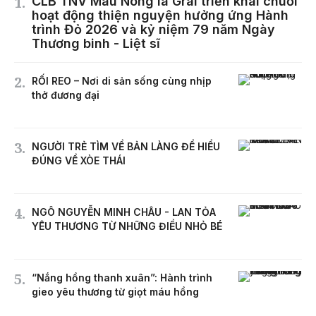
CLB TNV Máu Nóng Ia Grai triển khai chuỗi
hoạt động thiện nguyện hưởng ứng Hành
trình Đỏ 2026 và kỷ niệm 79 năm Ngày
Thương binh - Liệt sĩ
RỐI REO – Nơi di sản sống cùng nhịp
thở đương đại
NGƯỜI TRẺ TÌM VỀ BẢN LÀNG ĐỂ HIỂU
ĐÚNG VỀ XÒE THÁI
NGÔ NGUYỄN MINH CHÂU - LAN TỎA
YÊU THƯƠNG TỪ NHỮNG ĐIỀU NHỎ BÉ
“Nắng hồng thanh xuân”: Hành trình
gieo yêu thương từ giọt máu hồng