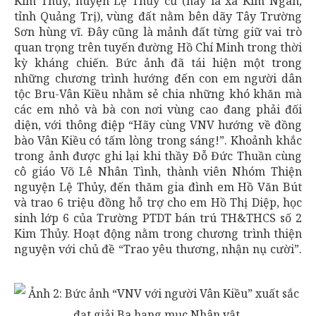
Kim Thủy, huyện Lệ Thủy cũ (nay là xã Kim Ngân,
tỉnh Quảng Trị), vùng đất nằm bên dãy Tây Trường
Sơn hùng vĩ. Đây cũng là mảnh đất từng giữ vai trò
quan trọng trên tuyến đường Hồ Chí Minh trong thời
kỳ kháng chiến. Bức ảnh đã tái hiện một trong
những chương trình hướng đến con em người dân
tộc Bru-Vân Kiều nhằm sẻ chia những khó khăn mà
các em nhỏ và bà con nơi vùng cao đang phải đối
diện, với thông điệp “Hãy cùng VNV hướng về đồng
bào Vân Kiều có tấm lòng trong sáng!”. Khoảnh khắc
trong ảnh được ghi lại khi thầy Đỗ Đức Thuần cùng
cô giáo Võ Lê Nhân Tình, thành viên Nhóm Thiện
nguyện Lệ Thủy, đến thăm gia đình em Hồ Văn Bút
và trao 6 triệu đồng hỗ trợ cho em Hồ Thị Diệp, học
sinh lớp 6 của Trường PTDT bán trú TH&THCS số 2
Kim Thủy. Hoạt động nằm trong chương trình thiện
nguyện với chủ đề “Trao yêu thương, nhận nụ cười”.