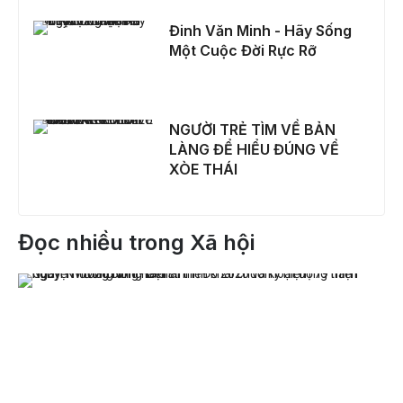
Đinh Văn Minh - Hãy Sống Một Cuộc Đời Rực Rỡ
Đinh Văn Minh - Hãy Sống
Một Cuộc Đời Rực Rỡ
NGƯỜI TRẺ TÌM VỀ BẢN LÀNG ĐỂ HIỂU ĐÚNG VỀ XÒE THÁI
NGƯỜI TRẺ TÌM VỀ BẢN
LÀNG ĐỂ HIỂU ĐÚNG VỀ
XÒE THÁI
Đọc nhiều trong Xã hội