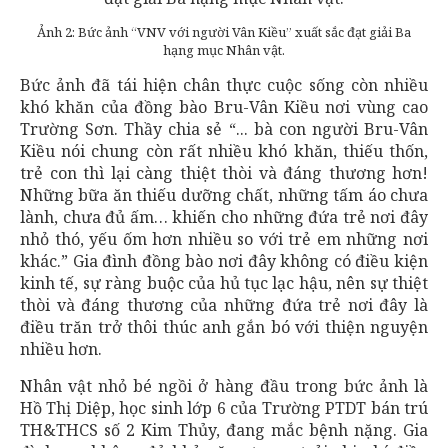
Ảnh 2: Bức ảnh “VNV với người Vân Kiều” xuất sắc đạt giải Ba
hạng mục Nhân vật.
Bức ảnh đã tái hiện chân thực cuộc sống còn nhiều
khó khăn của đồng bào Bru-Vân Kiều nơi vùng cao
Trường Sơn. Thầy chia sẻ “... bà con người Bru-Vân
Kiều nói chung còn rất nhiều khó khăn, thiếu thốn,
trẻ con thì lại càng thiệt thòi và đáng thương hơn!
Những bữa ăn thiếu dưỡng chất, những tấm áo chưa
lành, chưa đủ ấm… khiến cho những đứa trẻ nơi đây
nhỏ thó, yếu ốm hơn nhiều so với trẻ em những nơi
khác.” Gia đình đồng bào nơi đây không có điều kiện
kinh tế, sự ràng buộc của hủ tục lạc hậu, nên sự thiệt
thòi và đáng thương của những đứa trẻ nơi đây là
điều trăn trở thôi thúc anh gắn bó với thiện nguyện
nhiều hơn.
Nhân vật nhỏ bé ngồi ở hàng đầu trong bức ảnh là
Hồ Thị Diệp, học sinh lớp 6 của Trường PTDT bán trú
TH&THCS số 2 Kim Thủy, đang mắc bệnh nặng. Gia