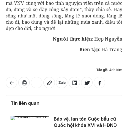
mà VNV cùng với bao tình nguyện viên trên cả nước
đã, đang và sẽ dày công xây đắp!”, thầy chia sẻ. Hãy
sống như một dòng sông, lặng lẽ xuôi dòng, lặng lẽ
cho đi, bao dung và để lại những mùa xanh, điều tốt
đẹp cho đời, cho người.
Người thực hiện
: Hợp Nguyễn
Biên tập
: Hà Trang
Tác giả:
Anh Kim
Tin liên quan
Bảo vệ, lan tỏa Cuộc bầu cử Quốc hội khóa XVI và HĐND các cấp nhiệm kỳ 2026 - 2031; đấu tranh với âm mưu, thủ đoạn, luận điệu chống phá bầu cử.
Bảo vệ, lan tỏa Cuộc bầu cử
Quốc hội khóa XVI và HĐND