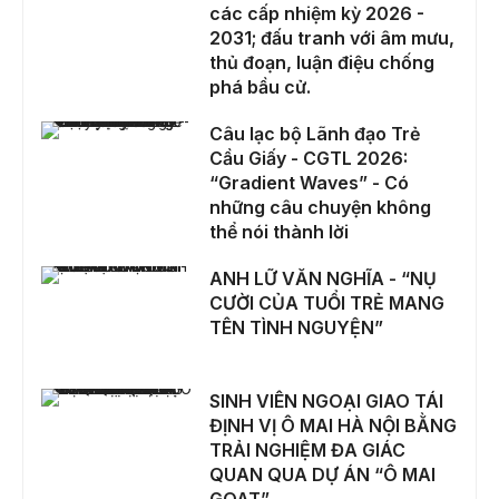
các cấp nhiệm kỳ 2026 -
2031; đấu tranh với âm mưu,
thủ đoạn, luận điệu chống
phá bầu cử.
Câu lạc bộ Lãnh đạo Trẻ Cầu Giấy - CGTL 2026: “Gradient Waves” - Có những câu chuyện không thể nói thành lời
Câu lạc bộ Lãnh đạo Trẻ
Cầu Giấy - CGTL 2026:
“Gradient Waves” - Có
những câu chuyện không
thể nói thành lời
ANH LỮ VĂN NGHĨA - “NỤ CƯỜI CỦA TUỔI TRẺ MANG TÊN TÌNH NGUYỆN”
ANH LỮ VĂN NGHĨA - “NỤ
CƯỜI CỦA TUỔI TRẺ MANG
TÊN TÌNH NGUYỆN”
SINH VIÊN NGOẠI GIAO TÁI ĐỊNH VỊ Ô MAI HÀ NỘI BẰNG TRẢI NGHIỆM ĐA GIÁC QUAN QUA DỰ ÁN “Ô MAI GOAT”
SINH VIÊN NGOẠI GIAO TÁI
ĐỊNH VỊ Ô MAI HÀ NỘI BẰNG
TRẢI NGHIỆM ĐA GIÁC
QUAN QUA DỰ ÁN “Ô MAI
GOAT”