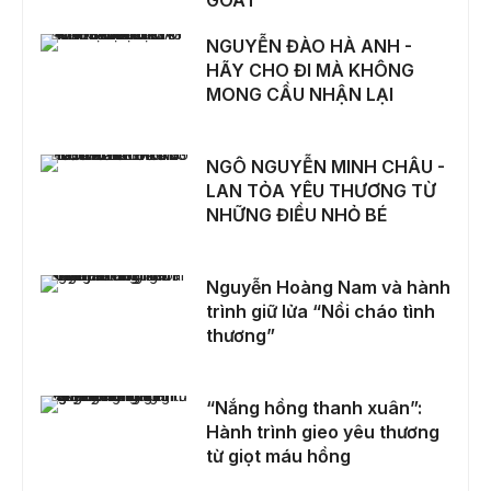
NGUYỄN ĐÀO HÀ ANH - HÃY CHO ĐI MÀ KHÔNG MONG CẦU NHẬN LẠI
NGUYỄN ĐÀO HÀ ANH -
HÃY CHO ĐI MÀ KHÔNG
MONG CẦU NHẬN LẠI
NGÔ NGUYỄN MINH CHÂU - LAN TỎA YÊU THƯƠNG TỪ NHỮNG ĐIỀU NHỎ BÉ
NGÔ NGUYỄN MINH CHÂU -
LAN TỎA YÊU THƯƠNG TỪ
NHỮNG ĐIỀU NHỎ BÉ
Nguyễn Hoàng Nam và hành trình giữ lửa “Nồi cháo tình thương”
Nguyễn Hoàng Nam và hành
trình giữ lửa “Nồi cháo tình
thương”
“Nắng hồng thanh xuân”: Hành trình gieo yêu thương từ giọt máu hồng
“Nắng hồng thanh xuân”:
Hành trình gieo yêu thương
từ giọt máu hồng