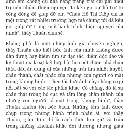
đình em không đủ khả năng trang trải chi phí điều
trị nên nhóm thiện nguyện đã kêu gọi sự hỗ trợ từ
cộng đồng để giúp đỡ em. “Cháu Hồ Thị Diệp chỉ là
một trong rất nhiều trường hợp mà chúng tôi đã kêu
gọi giúp đỡ trong suốt hành trình thiện nguyện của
mình”, thầy Thuần chia sẻ.
Không phải là một nhiếp ảnh gia chuyên nghiệp,
thầy Thuần cho biết bức ảnh của mình không được
dàn dựng hay kiếm tìm sự đặc sắc, điểm độc đáo về
kỹ thuật mà là sự kết hợp hài hòa nét chấm phá chân
thật, dấu ấn dung dị của những trái tim nhiệt huyết,
chân thành, chất phác của những con người có mặt
trong khung hình. “Theo tôi, bức ảnh này chẳng có gì
nổi bật so với các tác phẩm khác. Có chăng, đó là sự
chân thật trong bố cục và tấm lòng chân thành của
những con người có mặt trong khung hình”, thầy
Thuần khiêm tốn bộc bạch. Những tấm ảnh được
chụp trong những hành trình nhân ái, với thầy
Thuần, giản đơn chỉ là cách thức lưu giữ và trân
trọng những khoảnh khắc đời thường nhưng giàu