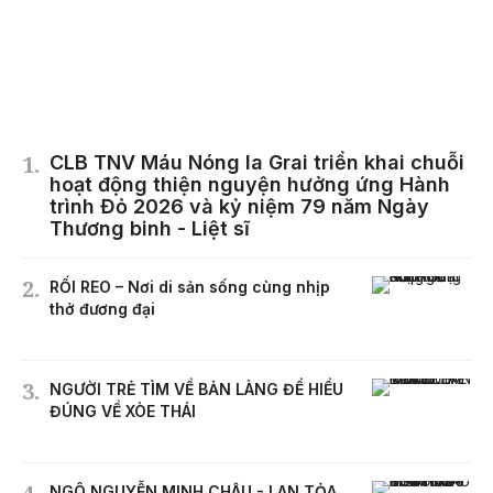
CLB TNV Máu Nóng Ia Grai triển khai chuỗi
hoạt động thiện nguyện hưởng ứng Hành
trình Đỏ 2026 và kỷ niệm 79 năm Ngày
Thương binh - Liệt sĩ
RỐI REO – Nơi di sản sống cùng nhịp
thở đương đại
NGƯỜI TRẺ TÌM VỀ BẢN LÀNG ĐỂ HIỂU
ĐÚNG VỀ XÒE THÁI
NGÔ NGUYỄN MINH CHÂU - LAN TỎA