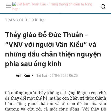
TRANG CHỦ
XÃ HỘI
Thầy giáo Đỗ Đức Thuần -
“VNV với người Vân Kiều” và
những dấu chân thiện nguyện
phía sau ống kính
Anh Kim
Thứ hai - 06/04/2026 06:25
Có những người thầy không chỉ lặng lẽ gieo con chữ
để thay đổi một thế hệ, mà họ còn biến tri thức thành
hành động giàu nhân ái và sẻ chia để lan tỏa yêu
thương và cứu rỗi cả một cộng đồng. Với thầy Đỗ