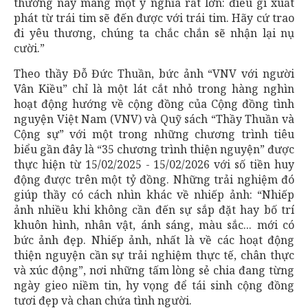
thưởng này mang một ý nghĩa rất lớn: điều gì xuất
phát từ trái tim sẽ đến được với trái tim. Hãy cứ trao
đi yêu thương, chúng ta chắc chắn sẽ nhận lại nụ
cười.”
Theo thầy Đỗ Đức Thuần, bức ảnh “VNV với người
Vân Kiều” chỉ là một lát cắt nhỏ trong hàng nghìn
hoạt động hướng về cộng đồng của Cộng đồng tình
nguyện Việt Nam (VNV) và Quỹ sách “Thầy Thuần và
Cộng sự” với một trong những chương trình tiêu
biểu gần đây là “35 chương trình thiện nguyện” được
thực hiện từ 15/02/2025 - 15/02/2026 với số tiền huy
động được trên một tỷ đồng. Những trải nghiệm đó
giúp thầy có cách nhìn khác về nhiếp ảnh: “Nhiếp
ảnh nhiều khi không cần đến sự sắp đặt hay bố trí
khuôn hình, nhân vật, ánh sáng, màu sắc... mới có
bức ảnh đẹp. Nhiếp ảnh, nhất là về các hoạt động
thiện nguyện cần sự trải nghiệm thực tế, chân thực
và xúc động”, nơi những tấm lòng sẻ chia đang từng
ngày gieo niềm tin, hy vọng để tái sinh cộng đồng
tươi đẹp và chan chứa tình người.